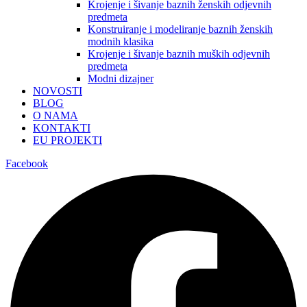
Krojenje i šivanje baznih ženskih odjevnih
predmeta
Konstruiranje i modeliranje baznih ženskih
modnih klasika
Krojenje i šivanje baznih muških odjevnih
predmeta
Modni dizajner
NOVOSTI
BLOG
O NAMA
KONTAKTI
EU PROJEKTI
Facebook