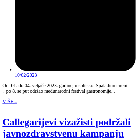
10/02/2023
Od 01. do 04. veljače 2023. godine, u splitskoj Spaladium areni​
, po 8. se put održao međunarodni festival gastronomije...
VIŠE...
Callegarijevi vizažisti podržali
javnozdravstvenu kampanju