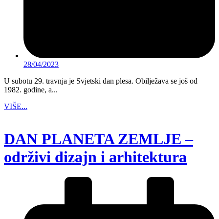
28/04/2023
U subotu 29. travnja je Svjetski dan plesa. Obilježava se još od
1982. godine, a...
VIŠE...
DAN PLANETA ZEMLJE –
održivi dizajn i arhitektura