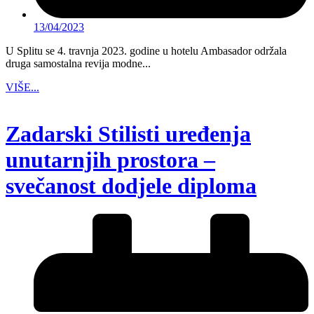
13/04/2023
U Splitu se 4. travnja 2023. godine u hotelu Ambasador održala
druga samostalna revija modne...
VIŠE...
Zadarski Stilisti uređenja
unutarnjih prostora –
svečanost dodjele diploma