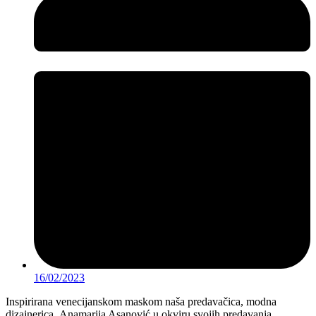
16/02/2023
Inspirirana venecijanskom maskom naša predavačica, modna
dizajnerica, Anamarija Asanović u okviru svojih predavanja