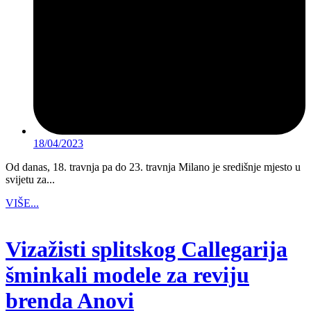
18/04/2023
Od danas, 18. travnja pa do 23. travnja Milano je središnje mjesto u
svijetu za...
VIŠE...
Vizažisti splitskog Callegarija
šminkali modele za reviju
brenda Anovi