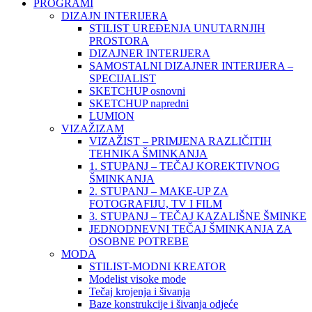
PROGRAMI
DIZAJN INTERIJERA
STILIST UREĐENJA UNUTARNJIH
PROSTORA
DIZAJNER INTERIJERA
SAMOSTALNI DIZAJNER INTERIJERA –
SPECIJALIST
SKETCHUP osnovni
SKETCHUP napredni
LUMION
VIZAŽIZAM
VIZAŽIST – PRIMJENA RAZLIČITIH
TEHNIKA ŠMINKANJA
1. STUPANJ – TEČAJ KOREKTIVNOG
ŠMINKANJA
2. STUPANJ – MAKE-UP ZA
FOTOGRAFIJU, TV I FILM
3. STUPANJ – TEČAJ KAZALIŠNE ŠMINKE
JEDNODNEVNI TEČAJ ŠMINKANJA ZA
OSOBNE POTREBE
MODA
STILIST-MODNI KREATOR
Modelist visoke mode
Tečaj krojenja i šivanja
Baze konstrukcije i šivanja odjeće