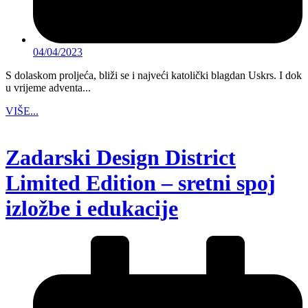
04/04/2023
S dolaskom proljeća, bliži se i najveći katolički blagdan Uskrs. I dok
u vrijeme adventa...
VIŠE...
Zadarski Design District
Limited Edition – sretni spoj
izložbe i edukacije