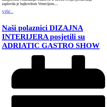
zaplovila je bajkovitom Venecijom....
VIŠE...
Naši polaznici DIZAJNA
INTERIJERA posjetili su
ADRIATIC GASTRO SHOW