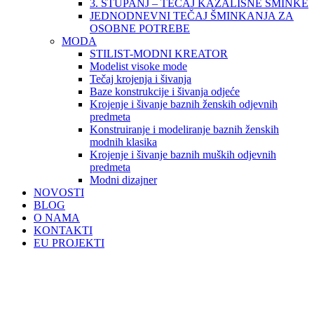
3. STUPANJ – TEČAJ KAZALIŠNE ŠMINKE
JEDNODNEVNI TEČAJ ŠMINKANJA ZA
OSOBNE POTREBE
MODA
STILIST-MODNI KREATOR
Modelist visoke mode
Tečaj krojenja i šivanja
Baze konstrukcije i šivanja odjeće
Krojenje i šivanje baznih ženskih odjevnih
predmeta
Konstruiranje i modeliranje baznih ženskih
modnih klasika
Krojenje i šivanje baznih muških odjevnih
predmeta
Modni dizajner
NOVOSTI
BLOG
O NAMA
KONTAKTI
EU PROJEKTI