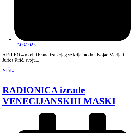
27/03/2023
ARILEO – modni brand iza kojeg se krije modni dvojac Marija i
Jurica Pirić, svoju...
VIŠE...
RADIONICA izrade
VENECIJANSKIH MASKI