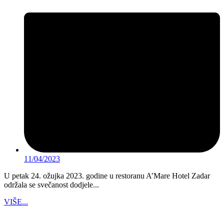
11/04/2023
U petak 24. ožujka 2023. godine u restoranu A’Mare Hotel Zadar
održala se svečanost dodjele...
VIŠE...