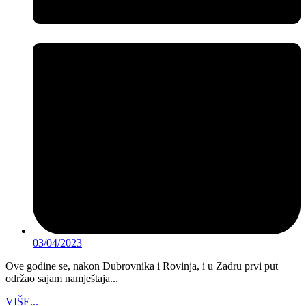
03/04/2023
Ove godine se, nakon Dubrovnika i Rovinja, i u Zadru prvi put
održao sajam namještaja...
VIŠE...