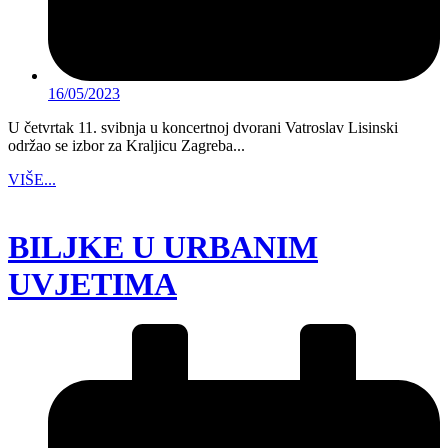
16/05/2023
U četvrtak 11. svibnja u koncertnoj dvorani Vatroslav Lisinski
održao se izbor za Kraljicu Zagreba...
VIŠE...
BILJKE U URBANIM
UVJETIMA