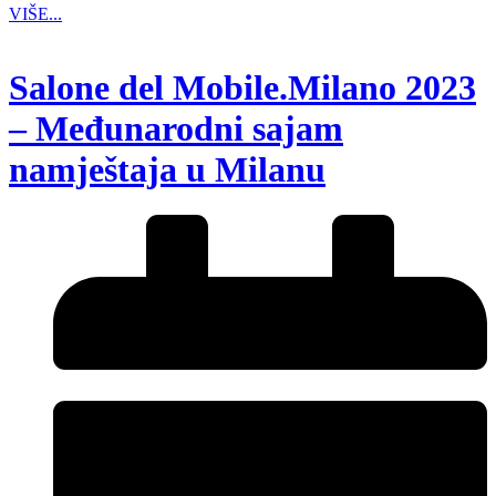
VIŠE...
Salone del Mobile.Milano 2023
– Međunarodni sajam
namještaja u Milanu