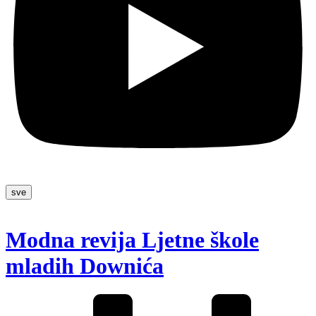
sve
Modna revija Ljetne škole
mladih Downića