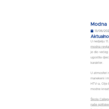
Modna r
13/06/20
Aktualno
U nedjelju 1
modna revija
je dio veće
ugostila dje
karakter.
U atmosferi 
manekeni i m
HTV-a, Olje E
modne kreat
Škola Calleg
naše splitske