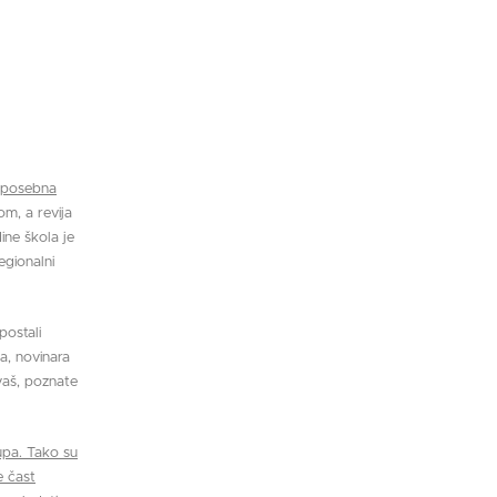
posebna
m, a revija
ine škola je
egionalni
postali
a, novinara
avaš, poznate
upa. Tako su
e čast