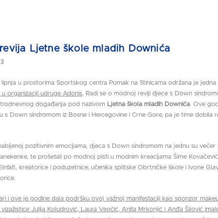
evija Ljetne škole mladih Downića
23
1. lipnja u prostorima Sportskog centra Pomak na Stinicama održana je jedna
 u organizaciji udruge Adonis
. Radi se o modnoj reviji djece s Down sindromo
g trodnevnog događanja pod nazivom
Ljetna škola mladih Downića
. Ove god
cu s Down sindromom iz Bosne i Hercegovine i Crne Gore, pa je time dobila r
nabijenoj pozitivnim emocijama, djeca s Down sindromom na jednu su večer 
anekenke, te prošetali po modnoj pisti u modnim kreacijama Šime Kovačević
infalt, kreatorice i poduzetnice, učenika splitske Obrtničke škole i Ivone Gl
orice.
ari i ove je godine dala podršku ovoj važnoj manifestaciji kao sponzor make
 vizažistice Julija Koludrović, Laura Veočić, Anita Mrkonjić i Anđa Šilović imal