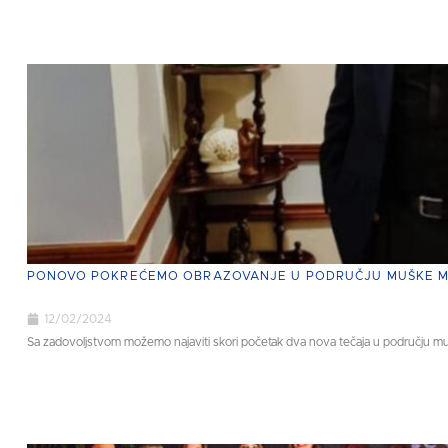
PONOVO POKREĆEMO OBRAZOVANJE U PODRUČJU MUŠKE M
12/02/2024
Sa zadovoljstvom možemo najaviti skori početak dva nova tečaja u području muš