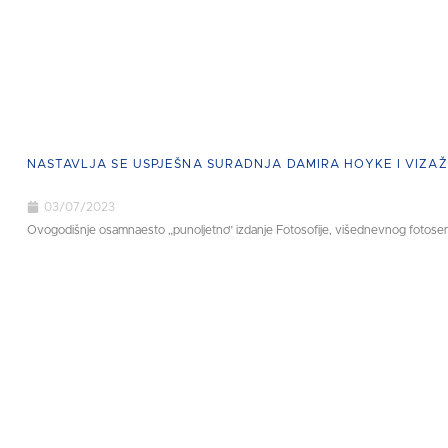
NASTAVLJA SE USPJEŠNA SURADNJA DAMIRA HOYKE I VIZAŽ
03/07/2023
Ovogodišnje osamnaesto „punoljetno” izdanje Fotosofije, višednevnog fotosemin