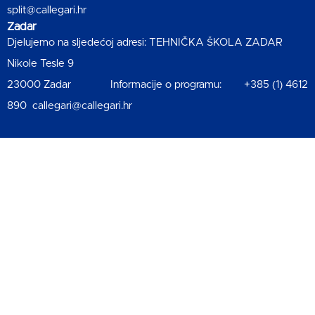
split@callegari.hr
Zadar
Djelujemo na sljedećoj adresi: TEHNIČKA ŠKOLA ZADAR
Nikole Tesle 9
23000 Zadar Informacije o programu: +385 (1) 4612
890 callegari@callegari.hr