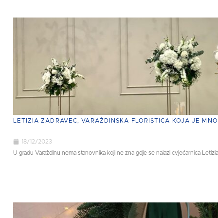
LETIZIA ZADRAVEC, VARAŽDINSKA FLORISTICA KOJA JE MN
18/12/2023
U gradu Varaždinu nema stanovnika koji ne zna gdje se nalazi cvjećarnica Letizia.