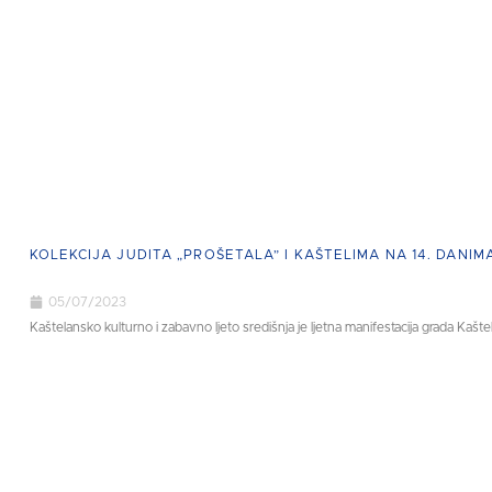
KOLEKCIJA JUDITA „PROŠETALA” I KAŠTELIMA NA 14. DANIM
05/07/2023
Kaštelansko kulturno i zabavno ljeto središnja je ljetna manifestacija grada Kaštela