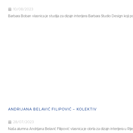
10/08/2023
Barbara Boban vlasnica je studija za dizajn interijera Barbara Studio Design koji pol
ANDRIJANA BELAVIĆ FILIPOVIĆ – KOLEKTIV
28/07/2023
Naša alumna Andrijana Belavić Filipović vlasnica je obrta za dizajn interijera u Rij