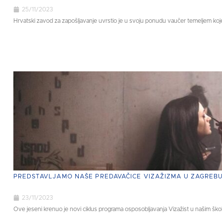
25/11/2023
Hrvatski zavod za zapošljavanje uvrstio je u svoju ponudu vaučer temeljem koje
PREDSTAVLJAMO NAŠE PREDAVAČICE VIZAŽIZMA U ZAGREBU, 
23/11/2023
Ove jeseni krenuo je novi ciklus programa osposobljavanja Vizažist u našim škol