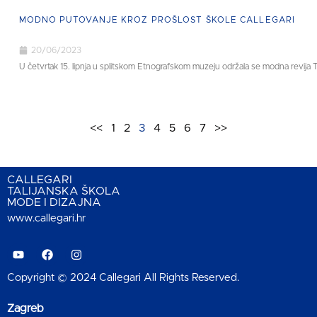
MODNO PUTOVANJE KROZ PROŠLOST ŠKOLE CALLEGARI
20/06/2023
U četvrtak 15. lipnja u splitskom Etnografskom muzeju održala se modna revija T
<<
1
2
3
4
5
6
7
>>
CALLEGARI
TALIJANSKA ŠKOLA
MODE I DIZAJNA
www.callegari.hr
Copyright © 2024 Callegari All Rights Reserved.
Zagreb