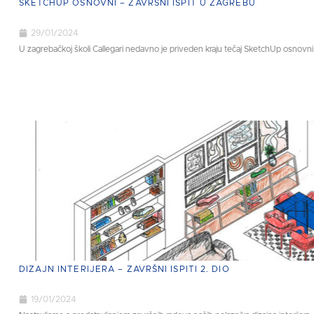
SKETCHUP OSNOVNI – ZAVRŠNI ISPIT U ZAGREBU
29/01/2024
U zagrebačkoj školi Callegari nedavno je priveden kraju tečaj SketchUp osnovni
DIZAJN INTERIJERA – ZAVRŠNI ISPITI 2. DIO
19/01/2024