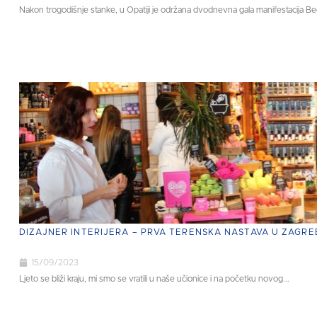
Nakon trogodišnje stanke, u Opatiji je održana dvodnevna gala manifestacija Bečki
DIZAJNER INTERIJERA – PRVA TERENSKA NASTAVA U ZAGRE
15/09/2023
Ljeto se bliži kraju, mi smo se vratili u naše učionice i na početku novog...