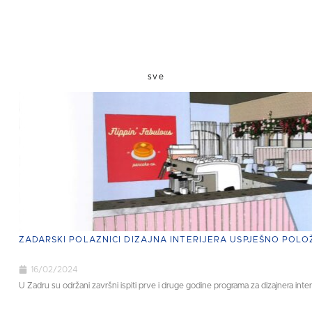
sve
ZADARSKI POLAZNICI DIZAJNA INTERIJERA USPJEŠNO POLOŽ
16/02/2024
U Zadru su održani završni ispiti prve i druge godine programa za dizajnera interij