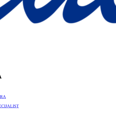
A
ORA
ECIJALIST