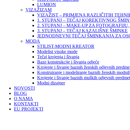
LUMION
VIZAŽIZAM
VIZAŽIST – PRIMJENA RAZLIČITIH TEHN
1. STUPANJ – TEČAJ KOREKTIVNOG ŠMI
2. STUPANJ – MAKE-UP ZA FOTOGRAFIJU, 
3. STUPANJ – TEČAJ KAZALIŠNE ŠMINKE
JEDNODNEVNI TEČAJ ŠMINKANJA ZA O
MODA
STILIST-MODNI KREATOR
Modelist visoke mode
Tečaj krojenja i šivanja
Baze konstrukcije i šivanja odjeće
Krojenje i šivanje baznih ženskih odjevnih predme
Konstruiranje i modeliranje baznih ženskih modnih
Krojenje i šivanje baznih muških odjevnih predme
Modni dizajner
NOVOSTI
BLOG
O NAMA
KONTAKTI
EU PROJEKTI