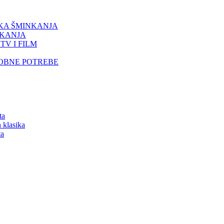
IKA ŠMINKANJA
NKANJA
TV I FILM
SOBNE POTREBE
ta
 klasika
ta