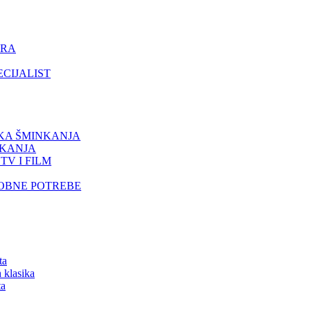
ORA
ECIJALIST
IKA ŠMINKANJA
NKANJA
TV I FILM
SOBNE POTREBE
ta
 klasika
ta