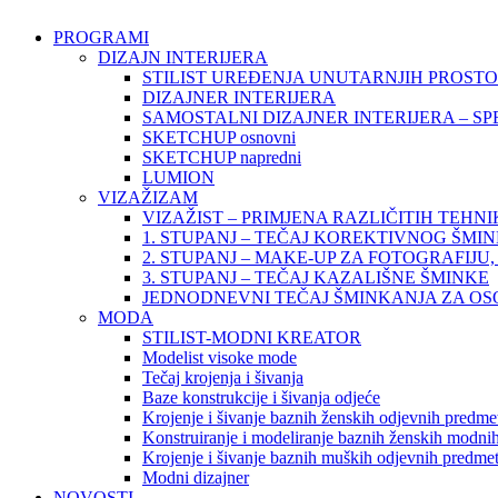
PROGRAMI
DIZAJN INTERIJERA
STILIST UREĐENJA UNUTARNJIH PROST
DIZAJNER INTERIJERA
SAMOSTALNI DIZAJNER INTERIJERA – SP
SKETCHUP osnovni
SKETCHUP napredni
LUMION
VIZAŽIZAM
VIZAŽIST – PRIMJENA RAZLIČITIH TEHN
1. STUPANJ – TEČAJ KOREKTIVNOG ŠMI
2. STUPANJ – MAKE-UP ZA FOTOGRAFIJU, 
3. STUPANJ – TEČAJ KAZALIŠNE ŠMINKE
JEDNODNEVNI TEČAJ ŠMINKANJA ZA O
MODA
STILIST-MODNI KREATOR
Modelist visoke mode
Tečaj krojenja i šivanja
Baze konstrukcije i šivanja odjeće
Krojenje i šivanje baznih ženskih odjevnih predme
Konstruiranje i modeliranje baznih ženskih modnih
Krojenje i šivanje baznih muških odjevnih predme
Modni dizajner
NOVOSTI