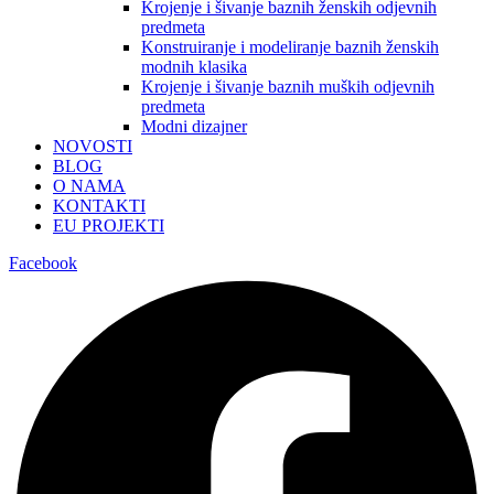
Krojenje i šivanje baznih ženskih odjevnih
predmeta
Konstruiranje i modeliranje baznih ženskih
modnih klasika
Krojenje i šivanje baznih muških odjevnih
predmeta
Modni dizajner
NOVOSTI
BLOG
O NAMA
KONTAKTI
EU PROJEKTI
Facebook