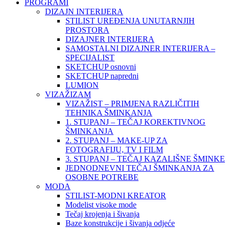
PROGRAMI
DIZAJN INTERIJERA
STILIST UREĐENJA UNUTARNJIH
PROSTORA
DIZAJNER INTERIJERA
SAMOSTALNI DIZAJNER INTERIJERA –
SPECIJALIST
SKETCHUP osnovni
SKETCHUP napredni
LUMION
VIZAŽIZAM
VIZAŽIST – PRIMJENA RAZLIČITIH
TEHNIKA ŠMINKANJA
1. STUPANJ – TEČAJ KOREKTIVNOG
ŠMINKANJA
2. STUPANJ – MAKE-UP ZA
FOTOGRAFIJU, TV I FILM
3. STUPANJ – TEČAJ KAZALIŠNE ŠMINKE
JEDNODNEVNI TEČAJ ŠMINKANJA ZA
OSOBNE POTREBE
MODA
STILIST-MODNI KREATOR
Modelist visoke mode
Tečaj krojenja i šivanja
Baze konstrukcije i šivanja odjeće