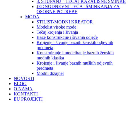
3. STUPANJ – TEČAJ KAZALIŠNE ŠMINKE
JEDNODNEVNI TEČAJ ŠMINKANJA ZA
OSOBNE POTREBE
MODA
STILIST-MODNI KREATOR
Modelist visoke mode
Tečaj krojenja i šivanja
Baze konstrukcije i šivanja odjeće
Krojenje i šivanje baznih ženskih odjevnih
predmeta
Konstruiranje i modeliranje baznih ženskih
modnih klasika
Krojenje i šivanje baznih muških odjevnih
predmeta
Modni dizajner
NOVOSTI
BLOG
O NAMA
KONTAKTI
EU PROJEKTI