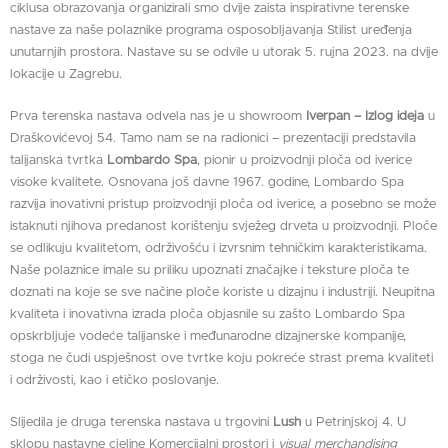
ciklusa obrazovanja organizirali smo dvije zaista inspirativne terenske
nastave za naše polaznike programa osposobljavanja Stilist uređenja
unutarnjih prostora. Nastave su se odvile u utorak 5. rujna 2023. na dvije
lokacije u Zagrebu.
Prva terenska nastava odvela nas je u showroom
Iverpan – Izlog ideja
u
Draškovićevoj 54. Tamo nam se na radionici – prezentaciji predstavila
talijanska tvrtka
Lombardo Spa
, pionir u proizvodnji ploča od iverice
visoke kvalitete. Osnovana još davne 1967. godine, Lombardo Spa
razvija inovativni pristup proizvodnji ploča od iverice, a posebno se može
istaknuti njihova predanost korištenju svježeg drveta u proizvodnji. Ploče
se odlikuju kvalitetom, održivošću i izvrsnim tehničkim karakteristikama.
Naše polaznice imale su priliku upoznati značajke i teksture ploča te
doznati na koje se sve načine ploče koriste u dizajnu i industriji. Neupitna
kvaliteta i inovativna izrada ploča objasnile su zašto Lombardo Spa
opskrbljuje vodeće talijanske i međunarodne dizajnerske kompanije,
stoga ne čudi uspješnost ove tvrtke koju pokreće strast prema kvaliteti
i održivosti, kao i etičko poslovanje.
Slijedila je druga terenska nastava u trgovini
Lush
u Petrinjskoj 4. U
sklopu nastavne cjeline Komercijalni prostori i
visual merchandising