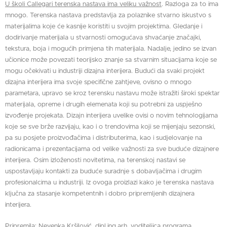
U školi Callegari terenska nastava ima veliku važnost
. Razloga za to ima
mnogo. Terenska nastava predstavlja za polaznike stvarno iskustvo s
materijalima koje će kasnije koristiti u svojim projektima. Gledanje i
dodirivanje materijala u stvarnosti omogućava shvaćanje značajki,
tekstura, boja i mogućih primjena tih materijala. Nadalje, jedino se izvan
učionice može povezati teorijsko znanje sa stvarnim situacijama koje se
mogu očekivati u industriji dizajna interijera. Budući da svaki projekt
dizajna interijera ima svoje specifične zahtjeve, ovisno o mnogo
parametara, upravo se kroz terensku nastavu može istražiti široki spektar
materijala, opreme i drugih elemenata koji su potrebni za uspješno
izvođenje projekata. Dizajn interijera uvelike ovisi o novim tehnologijama
koje se sve brže razvijaju, kao i o trendovima koji se mijenjaju sezonski,
pa su posjete proizvođačima i distributerima, kao i sudjelovanje na
radionicama i prezentacijama od velike važnosti za sve buduće dizajnere
interijera. Osim izloženosti novitetima, na terenskoj nastavi se
uspostavljaju kontakti za buduće suradnje s dobavljačima i drugim
profesionalcima u industriji. Iz ovoga proizlazi kako je terenska nastava
ključna za stasanje kompetentnih i dobro pripremljenih dizajnera
interijera.
Pripremila: Nevenka Kršilović, dipl.ing.arh. voditeljica programa