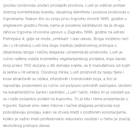
(postav proizvoda unutar) prodajnih prostora, Lush je odličan primjer
dobrog kombiniranja branda, vizualnog identiteta i postava proizvoda u
trgovinama. Nakon što su svoju prvu trgovinu otvorili 1995. godine u
engleskom gradiću Poole, nama je posebna zanimljivost da je druga
njihova trgovina otvorena upravo u Zagrebu 1996. godine na adresi
Petrinjska 4, gdje se može „omirisati“ i dan danas. Stoga možemo reći
da i u Hrvatskoj Lush ima dugu tradiciju jedinstvenog pristupa u
dizajniranju izloga i načinu izlaganja i prezentacije proizvoda. Lush je
ručno rađena svježa kozmetika vegetarijanskog porijekla, koja danas
broji preko 700 dućana u 46 zemalja svijeta, sa 6 manufaktura od kojih
je jedna u Hrvatskoj. Opojnog mirisa, Lush proizvodi za njegu tijela i
kose atraktivnih su oblika, intenzivnih i trendovskih boja, a što je
najvažnije, proizvedeni su ručno od potpuno prirodnih sastojaka. Izloženi
na karakteristično šareni i zanimljivi
„Lush“
način, teško im je odoljeti pa
su i naše polaznice potakli na kupovinu. To je bila i tema prezentacije u
trgovini. Saznali smo neke trikove i načine izlaganja proizvoda koji
poboljšavaju prodaju, kako se stvara imidž s pozitivnim konotacijama,
koliko je važno imati profesionalno educirano osoblje i u čemu je značaj
ekološkog pristupa danas.