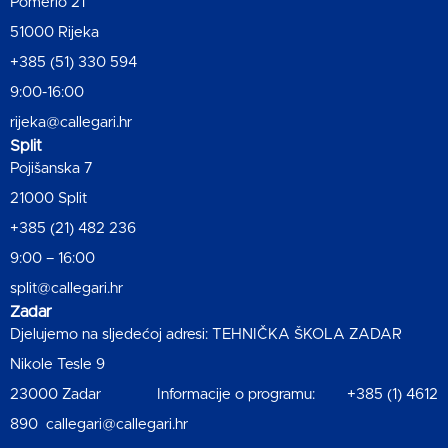
Pomerio 21
51000 Rijeka
+385 (51) 330 594
9:00-16:00
rijeka@callegari.hr
Split
Pojišanska 7
21000 Split
+385 (21) 482 236
9:00 – 16:00
split@callegari.hr
Zadar
Djelujemo na sljedećoj adresi: TEHNIČKA ŠKOLA ZADAR
Nikole Tesle 9
23000 Zadar Informacije o programu: +385 (1) 4612
890 callegari@callegari.hr