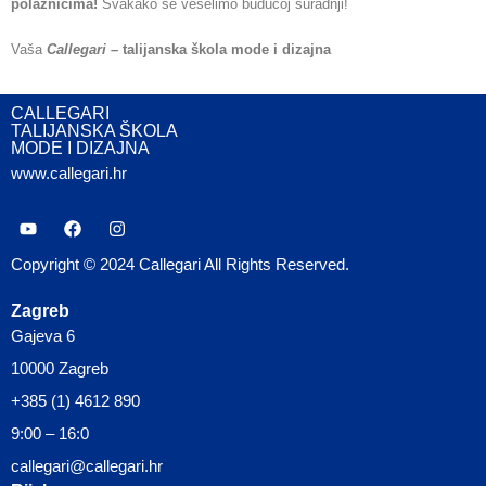
polaznicima!
Svakako se veselimo budućoj suradnji!
Vaša
Callegari
– talijanska škola mode i dizajna
CALLEGARI
TALIJANSKA ŠKOLA
MODE I DIZAJNA
www.callegari.hr
Copyright © 2024 Callegari All Rights Reserved.
Zagreb
Gajeva 6
10000 Zagreb
+385 (1) 4612 890
9:00 – 16:0
callegari@callegari.hr