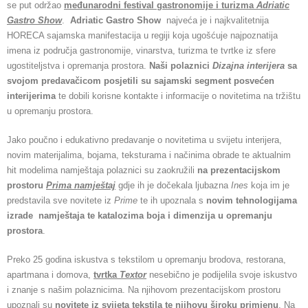
se put održao
međunarodni festival gastronomije i turizma
Adriatic
Gastro Show
.
Adriatic Gastro Show
najveća je i najkvalitetnija
HORECA sajamska manifestacija u regiji koja ugošćuje najpoznatija
imena iz područja gastronomije, vinarstva, turizma te tvrtke iz sfere
ugostiteljstva i opremanja prostora.
Naši polaznici
Dizajna interijera
sa
svojom predavačicom posjetili su sajamski segment posvećen
interijerima
te dobili korisne kontakte i informacije o novitetima na tržištu
u opremanju prostora.
Jako poučno i edukativno predavanje o novitetima u svijetu interijera,
novim materijalima, bojama, teksturama i načinima obrade te aktualnim
hit modelima namještaja polaznici su zaokružili
na prezentacijskom
prostoru
Prima namještaj
gdje ih je dočekala ljubazna
Ines
koja im je
predstavila sve novitete iz
Prime
te ih upoznala s
novim tehnologijama
izrade namještaja te katalozima boja i dimenzija u opremanju
prostora
.
Preko 25 godina iskustva s tekstilom u opremanju brodova, restorana,
apartmana i domova,
tvrtka
Textor
nesebično je podijelila svoje iskustvo
i znanje s našim polaznicima. Na njihovom prezentacijskom prostoru
upoznali su
novitete iz svijeta tekstila te njihovu široku primjenu
. Na