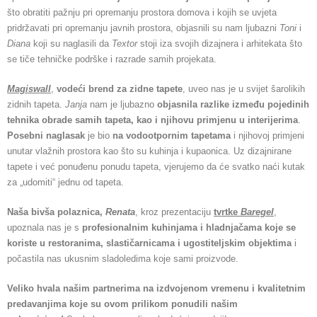
što obratiti pažnju pri opremanju prostora domova i kojih se uvjeta
pridržavati pri opremanju javnih prostora, objasnili su nam ljubazni
Toni
i
Diana
koji su naglasili da
Textor
stoji iza svojih dizajnera i arhitekata što
se tiče tehničke podrške i razrade samih projekata.
Magiswall
,
vodeći brend za zidne tapete
, uveo nas je u svijet šarolikih
zidnih tapeta.
Janja
nam je ljubazno
objasnila razlike između pojedinih
tehnika obrade samih tapeta, kao i njihovu primjenu u interijerima
.
Posebni naglasak
je bio
na vodootpornim tapetama
i njihovoj primjeni
unutar vlažnih prostora kao što su kuhinja i kupaonica. Uz dizajnirane
tapete i već ponuđenu ponudu tapeta, vjerujemo da će svatko naći kutak
za „udomiti“ jednu od tapeta.
Naša bivša polaznica,
Renata
, kroz prezentaciju
tvrtke
Baregel
,
upoznala nas je s
profesionalnim kuhinjama i hladnjačama koje se
koriste u restoranima, slastičarnicama i ugostiteljskim objektima
i
počastila nas ukusnim sladoledima koje sami proizvode.
Veliko hvala našim partnerima na izdvojenom vremenu i kvalitetnim
predavanjima koje su ovom prilikom ponudili našim