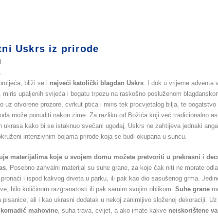
ni Uskrs iz prirode
3
o
oljeća, bliži se i
najveći katolički blagdan Uskrs
. I dok u vrijeme adventa 
 miris upaljenih svijeća i bogatu trpezu na raskošno posluženom blagdanskom
 uz otvorene prozore, cvrkut ptica i miris tek procvjetalog bilja, te bogatstvo
roda može ponuditi nakon zime. Za razliku od Božića koji već tradicionalno a
ih ukrasa kako bi se istaknuo svečani ugođaj, Uskrs ne zahtijeva jednaki an
kruženi intenzivnim bojama prirode koja se budi okupana u suncu.
uje materijalima koje u svojem domu možete pretvoriti u prekrasni i dec
as
. Posebno zahvalni materijal su suhe grane, za koje čak niti ne morate odla
 pronaći i ispod kakvog drveta u parku, ili pak kao dio sasušenog grma. Jedin
ve, bilo količinom razgranatosti ili pak samim svojim oblikom.
Suhe grane
mo
 pisanice, ali i kao ukrasni dodatak u nekoj zanimljivo složenoj dekoraciji. Uz
i
komadić mahovine
, suha trava, cvijet, a ako imate kakve
neiskorištene vaz