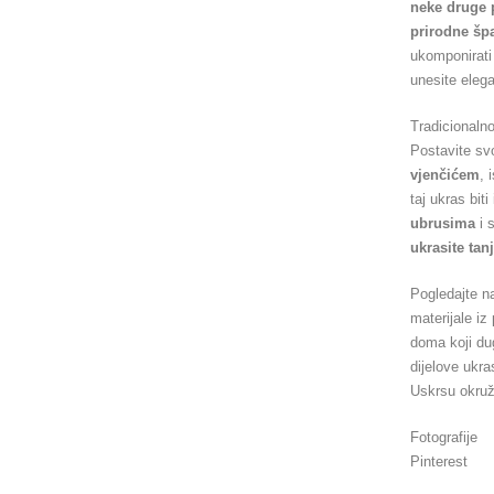
neke druge 
prirodne šp
ukomponirati 
unesite elega
Tradicionalno
Postavite sv
vjenčićem
, 
taj ukras bit
ubrusima
i s
ukrasite tan
Pogledajte na
materijale iz
doma koji du
dijelove ukra
Uskrsu okruž
Fotografije
Pinterest