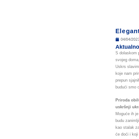
Elegant
04/04/202
Aktualn
S dolaskom pr
svojeg doma,
Uskrs slavimo
koje nam pri
prepun sjajn
budući smo o
Priroda obil
uskršnji ukr
Moguće ih je
budu zanimlji
kao stalak za
će doći i koj