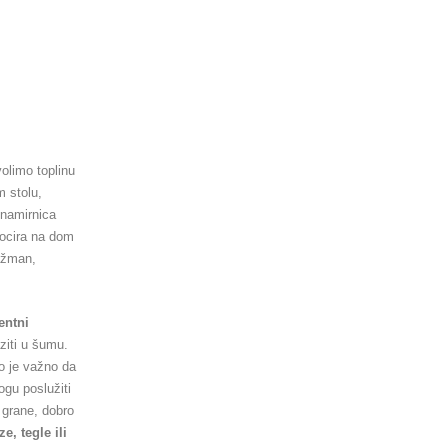
volimo toplinu
 stolu,
 namirnica
socira na dom
gažman,
entni
ziti u šumu.
o je važno da
gu poslužiti
 grane, dobro
e, tegle ili