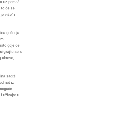
, a uz pomoć
 to će se
je više“ i
dna rješenja.
nim
esto gdje će
oigrajte se s
g ukrasa,
ina sadrži
redmet iz
u moguće
i uživajte u