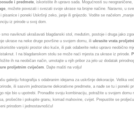
posude i predmete
, iskoristite ih upravo sada. Mogućnosti su neograničene
age
, možete povezati i svezati svoje ukrase na brojne načine. Naravno, u sve
i pisanice i poneki Uskršnji zeko, janje ili gnijezdo. Vodite se načelom „manje 
nciju iz prirode u svoj dom.
 smo naviknuti ukrašavati blagdanski stol, međutim, postoje i druga jako zgo
oje ukrase na neke druge površine u svojem domu, ili
ukrasite vrata proljet
iskoristite vanjski prostor oko kuće, ili pak odaberite neko upravo neobično mj
i istaknut. I na blagdanskom stolu se može naći mjesta za ukrase iz prirode.
P
ložite ih na neobičan način, umotajte u njih pribor za jelo uz dodatak prirodno
jure proljetnim cvijećem
. Dajte mašti na volju!
šu galeriju fotografija s odabranim idejama za uskršnje dekoracije. Velika već
 prirode, ili sasvim jednostavne dekorativne predmete, a nađe se tu i poneki p
go nije bio u upotrebi. Pronađite svoju kombinaciju, potražite u svojem dom
sa, prošećite i pokupite granu, komad mahovine, cvijet. Prepustite se proljeću 
eni prirodom i jednostavnošću!