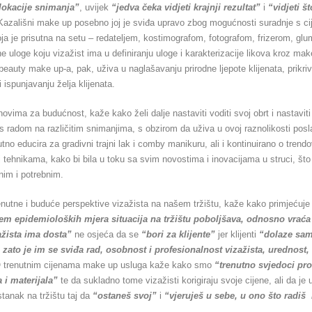
lokacije snimanja”
, uvijek
“jedva čeka vidjeti krajnji rezultat”
i
“vidjeti št
Kazališni make up posebno joj je sviđa upravo zbog mogućnosti suradnje s ci
ja je prisutna na setu – redateljem, kostimografom, fotografom, frizerom, gl
e uloge koju vizažist ima u definiranju uloge i karakterizacije likova kroz mak
auty make up-a, pak, uživa u naglašavanju prirodne ljepote klijenata, prikri
 ispunjavanju želja klijenata.
ovima za budućnost, kaže kako želi dalje nastaviti voditi svoj obrt i nastaviti
 s radom na različitim snimanjima, s obzirom da uživa u ovoj raznolikosti posl
tno educira za gradivni trajni lak i comby manikuru, ali i kontinuirano o tren
 tehnikama, kako bi bila u toku sa svim novostima i inovacijama u struci, št
nim i potrebnim.
enutne i buduće perspektive vizažista na našem tržištu, kaže kako primjećuje
em epidemioloških mjera situacija na tržištu poboljšava, odnosno vraća
ažista ima dosta”
ne osjeća da se
“bori za klijente”
jer klijenti
“dolaze sam
zato je im se sviđa rad, osobnost i profesionalnost vizažista, urednost,
O trenutnim cijenama make up usluga kaže kako smo
“trenutno svjedoci pr
a i materijala”
te da sukladno tome vizažisti korigiraju svoje cijene, ali da je 
tanak na tržištu taj da
“ostaneš svoj”
i
“vjeruješ u sebe, u ono što radiš i