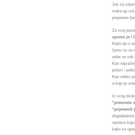
Još za vrijem
make-up uslug
preparata (
la
Za svoj posa
upravo je i 
Kaže da u rad
čemu će se na
sebe ne vidi
Kao najvažnij
potom i jedin
Kao veliku p
a koje je ond
Iz svog škol
“prenosile s
“pripremiti 
događanjima
nastavu koj
kako su upr