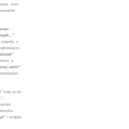
 danas, osim
esionalnih
posao
 osmjeh…”
.
e prigoda, u
 jednostavno
slušati”
.
ornost, a
 svoj način”
.
materijalom,
s”
koje su joj
” i
 raznim
terensku
nje”
i uvidjela