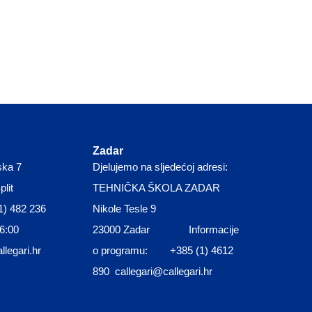
Zadar
ska 7
Djelujemo na sljedećoj adresi:
lit
TEHNIČKA ŠKOLA ZADAR
1) 482 236
Nikole Tesle 9
16:00
23000 Zadar Informacije
llegari.hr
o programu: +385 (1) 4612
890 callegari@callegari.hr