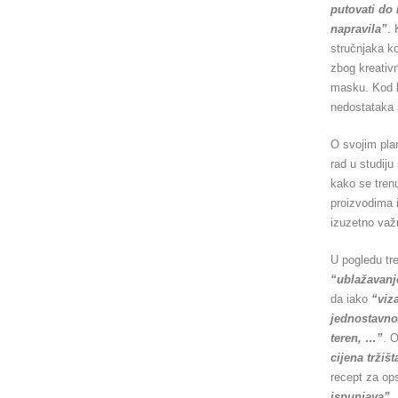
putovati do 
napravila”
. 
stručnjaka ko
zbog kreativn
masku. Kod be
nedostataka i
O svojim plan
rad u studiju
kako se trenu
proizvodima i
izuzetno važ
U pogledu tr
“ublažavanj
da iako
“viz
jednostavno 
teren, …”
. 
cijena tržišt
recept za ops
ispunjava”
.