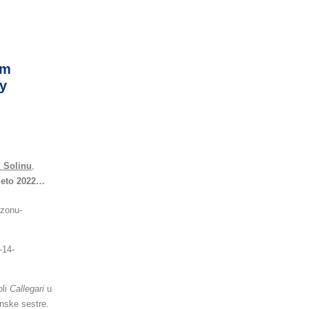
om
ty
 Solinu
,
ljeto 2022…
ezonu-
-14-
li
Callegari
u
nske sestre.