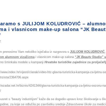
varamo s JULIJOM KOLUDROVIĆ – alumn
zma i vlasnicom make-up salona “JK Beau
”
2
m prenosimo Vam nekoliko isječaka iz razgovora s
JULIJOM KOLUDROVIĆ
,
vom
alumnom vizažizma
i vlasnicom make-up salona
“JK Beauty Studio”
u
vno šminkala modele u kampanji
Hrvatske turističke zajednice
za proljeće/
//www.index.hr/vijesti/clanak/video-htz-glavna-turisticka-kampanja-za-ljetnu-s
-trzista/2364706.aspx
//ezadar.net.hr/biznis/4241344/glavna-turisticka-kampanja-za-ljetnu-sezonu-na
/
susret s “beauty industrijom” kaže da se dogodio upravo kroz školovanje u ško
godine, za koje se odlučila po završetku srednje
Zdravstvene škole
za medici