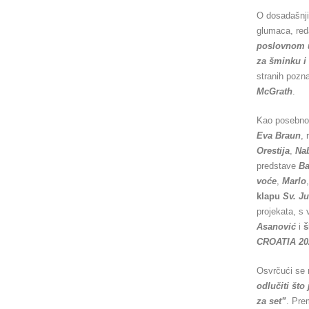
O dosadašnji
glumaca, reda
poslovnom 
za šminku i 
stranih pozna
McGrath
.
Kao posebno 
Eva Braun
, 
Orestija
,
Na
predstave
B
voće
,
Marlo
klapu
Sv. Ju
projekata, s
Asanović
i
CROATIA 20
Osvrčući se 
odlučiti što 
za set”
. Pre