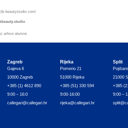
//jk-beautystudio.com/
kbeauty.studio
iz arhive alumne
Zagreb
Rijeka
Split
Gajeva 6
Pomerio 21
Pojišan
10000 Zagreb
51000 Rijeka
21000 Sp
+385 (1) 4612 890
+385 (51) 330 594
+385 (2
9:00 – 16:0
9:00-16:00
9:00 – 
callegari@callegari.hr
rijeka@callegari.hr
split@ca