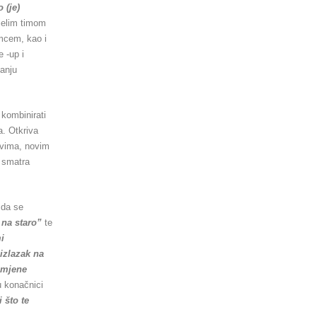
o (je)
jelim timom
umcem, kao i
e -up i
vanju
 kombinirati
a. Otkriva
dovima, novim
o smatra
 da se
 na staro”
te
i
 izlazak na
omjene
u konačnici
 što te