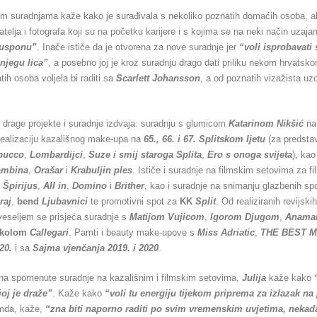
m suradnjama kaže kako je surađivala s nekoliko poznatih domaćih osoba, al
telja i fotografa koji su na početku karijere i s kojima se na neki način uzaj
usponu”
. Inače ističe da je otvorena za nove suradnje jer
“voli isprobavati
njegu lica”
, a posebno joj je kroz suradnju drago dati priliku nekom hrvatsk
tih osoba voljela bi raditi sa
Scarlett Johansson
, a od poznatih vizažista uzo
drage projekte i suradnje izdvaja: suradnju s glumicom
Katarinom Nikšić
na
realizaciju kazališnog make-upa na
65., 66. i 67. Splitskom ljetu
(za predst
bucco
,
Lombardijci
,
Suze i smij staroga Splita
,
Ero s onoga svijeta
), kao
ambina
,
Orašar
i
Krabuljin ples
. Ističe i suradnje na filmskim setovima za 
,
Špirijus
,
All in
,
Domino
i
Brither
, kao i suradnje na snimanju glazbenih sp
raj
,
bend
Ljubavnici
te promotivni spot za
KK
Split
. Od realiziranih revijsk
 veseljem se prisjeća suradnje s
Matijom Vujicom
,
Igorom Djugom
,
Anama
školom
Callegari
. Pamti i beauty make-upove s
Miss Adriatic
,
THE BEST 
20.
i sa
Sajma vjenčanja 2019. i 2020
.
na spomenute suradnje na kazališnim i filmskim setovima,
Julija
kaže kako
joj je draže”
. Kaže kako
“voli tu energiju tijekom priprema za izlazak na
mda, kaže,
“zna biti naporno raditi po svim vremenskim uvjetima, nekada