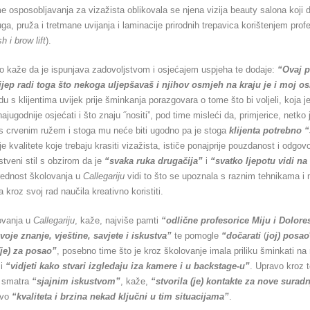
e osposobljavanja za vizažista oblikovala se njena vizija beauty salona koji
a, pruža i tretmane uvijanja i laminacije prirodnih trepavica korištenjem prof
sh i brow lift
).
o kaže da je ispunjava zadovoljstvom i osjećajem uspjeha te dodaje:
“Ovaj 
lijep radi toga što nekoga uljepšavaš i njihov osmjeh na kraju je i moj
u s klijentima uvijek prije šminkanja porazgovara o tome što bi voljeli, koja j
jugodnije osjećati i što znaju ˝nositi”, pod time misleći da, primjerice, netko
 s crvenim ružem i stoga mu neće biti ugodno pa je stoga
klijenta potrebno “
e kvalitete koje trebaju krasiti vizažista, ističe ponajprije pouzdanost i odgov
stveni stil s obzirom da je
“svaka ruka drugačija”
i
“svatko ljepotu vidi na
rednost školovanja u
Callegariju
vidi to što se upoznala s raznim tehnikama i 
a kroz svoj rad naučila kreativno koristiti.
ovanja u
Callegariju
, kaže, najviše pamti
“odlične profesorice Miju i Dolore
voje znanje, vještine, savjete i iskustva”
te pomogle
“dočarati
(
joj) posao
(je) za posao”
, posebno time što je kroz školovanje imala priliku šminkati na
 i
“vidjeti kako stvari izgledaju iza kamere i u backstage-u”
. Upravo kroz 
u smatra
“sjajnim iskustvom”
, kaže,
“stvorila (je) kontakte za nove surad
avo
“kvaliteta i brzina nekad ključni u tim situacijama”
.