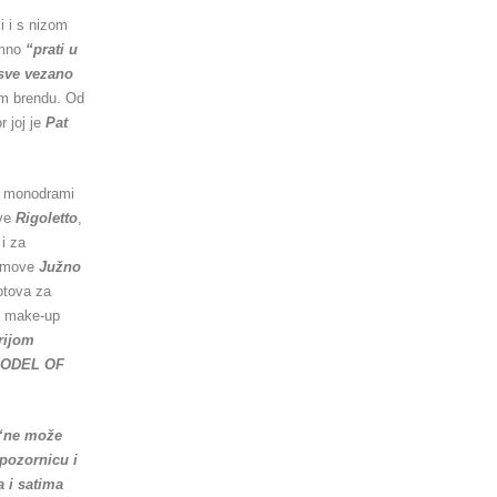
i i s nizom
amno
“prati u
 sve vezano
om brendu. Od
r joj je
Pat
 monodrami
ave
Rigoletto
,
 i za
filmove
Južno
otova za
ih make-up
rijom
MODEL OF
“ne može
 pozornicu i
 i satima