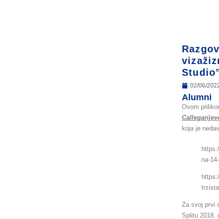
Razgo
vizaži
Studio
02/06/202
Alumni
Ovom priliko
Callegarije
koja je neda
https:
na-14
https:
trzista
Za svoj prvi 
Splitu 2018. 