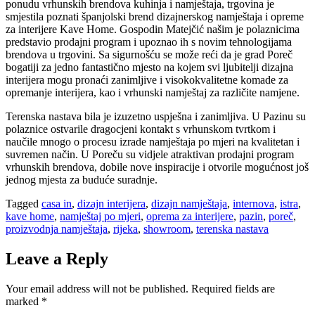
ponudu vrhunskih brendova kuhinja i namještaja, trgovina je
smjestila poznati španjolski brend dizajnerskog namještaja i opreme
za interijere Kave Home. Gospodin Matejčić našim je polaznicima
predstavio prodajni program i upoznao ih s novim tehnologijama
brendova u trgovini. Sa sigurnošću se može reći da je grad Poreč
bogatiji za jedno fantastično mjesto na kojem svi ljubitelji dizajna
interijera mogu pronaći zanimljive i visokokvalitetne komade za
opremanje interijera, kao i vrhunski namještaj za različite namjene.
Terenska nastava bila je izuzetno uspješna i zanimljiva. U Pazinu su
polaznice ostvarile dragocjeni kontakt s vrhunskom tvrtkom i
naučile mnogo o procesu izrade namještaja po mjeri na kvalitetan i
suvremen način. U Poreču su vidjele atraktivan prodajni program
vrhunskih brendova, dobile nove inspiracije i otvorile mogućnost još
jednog mjesta za buduće suradnje.
Tagged
casa in
,
dizajn interijera
,
dizajn namještaja
,
internova
,
istra
,
kave home
,
namještaj po mjeri
,
oprema za interijere
,
pazin
,
poreč
,
proizvodnja namještaja
,
rijeka
,
showroom
,
terenska nastava
Leave a Reply
Your email address will not be published.
Required fields are
marked
*