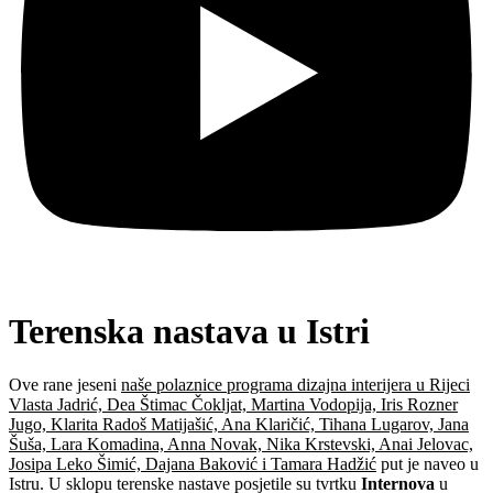
Terenska nastava u Istri
Ove rane jeseni
naše polaznice programa dizajna interijera u Rijeci
Vlasta Jadrić, Dea Štimac Čokljat, Martina Vodopija, Iris Rozner
Jugo, Klarita Radoš Matijašić, Ana Klaričić, Tihana Lugarov, Jana
Šuša, Lara Komadina, Anna Novak, Nika Krstevski, Anai Jelovac,
Josipa Leko Šimić, Dajana Baković i Tamara Hadžić
put je naveo u
Istru. U sklopu terenske nastave posjetile su tvrtku
Internova
u