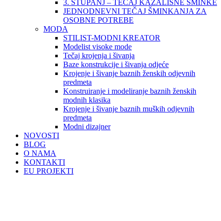
3. STUPANJ – TEČAJ KAZALIŠNE ŠMINKE
JEDNODNEVNI TEČAJ ŠMINKANJA ZA
OSOBNE POTREBE
MODA
STILIST-MODNI KREATOR
Modelist visoke mode
Tečaj krojenja i šivanja
Baze konstrukcije i šivanja odjeće
Krojenje i šivanje baznih ženskih odjevnih
predmeta
Konstruiranje i modeliranje baznih ženskih
modnih klasika
Krojenje i šivanje baznih muških odjevnih
predmeta
Modni dizajner
NOVOSTI
BLOG
O NAMA
KONTAKTI
EU PROJEKTI