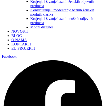
Krojenje i šivanje baznih ženskih odjevnih
predmeta
Konstruiranje i modeliranje baznih ženskih
modnih klasika
Krojenje i šivanje baznih muških odjevnih
predmeta
Modni dizajner
NOVOSTI
BLOG
O NAMA
KONTAKTI
EU PROJEKTI
Facebook