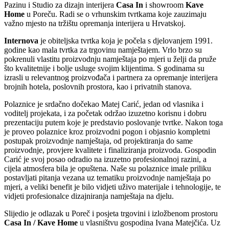
Pazinu i Studio za dizajn interijera
Casa In
i showroom
Kave
Home
u Poreču. Radi se o vrhunskim tvrtkama koje zauzimaju
važno mjesto na tržištu opremanja interijera u Hrvatskoj.
Internova
je obiteljska tvrtka koja je počela s djelovanjem 1991.
godine kao mala tvrtka za trgovinu namještajem. Vrlo brzo su
pokrenuli vlastitu proizvodnju namještaja po mjeri u želji da pruže
što kvalitetnije i bolje usluge svojim klijentima. S godinama su
izrasli u relevantnog proizvođača i partnera za opremanje interijera
brojnih hotela, poslovnih prostora, kao i privatnih stanova.
Polaznice je srdačno dočekao Matej Carić, jedan od vlasnika i
voditelj projekata, i za početak održao izuzetno korisnu i dobru
prezentaciju putem koje je predstavio poslovanje tvrtke. Nakon toga
je proveo polaznice kroz proizvodni pogon i objasnio kompletni
postupak proizvodnje namještaja, od projektiranja do same
proizvodnje, provjere kvalitete i finaliziranja proizvoda. Gospodin
Carić je svoj posao odradio na izuzetno profesionalnoj razini, a
cijela atmosfera bila je opuštena. Naše su polaznice imale priliku
postavljati pitanja vezana uz tematiku proizvodnje namještaja po
mjeri, a veliki benefit je bilo vidjeti uživo materijale i tehnologije, te
vidjeti profesionalce dizajniranja namještaja na djelu.
Slijedio je odlazak u Poreč i posjeta trgovini i izložbenom prostoru
Casa In
/ Kave Home
u vlasništvu gospodina Ivana Matejčića. Uz