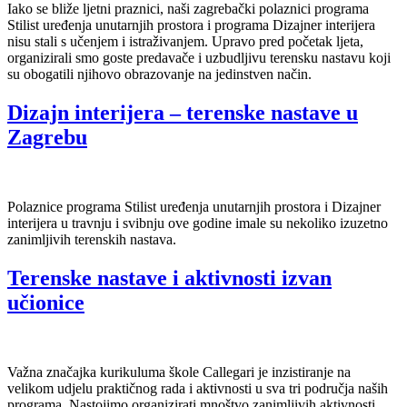
Iako se bliže ljetni praznici, naši zagrebački polaznici programa
Stilist uređenja unutarnjih prostora i programa Dizajner interijera
nisu stali s učenjem i istraživanjem. Upravo pred početak ljeta,
organizirali smo goste predavače i uzbudljivu terensku nastavu koji
su obogatili njihovo obrazovanje na jedinstven način.
Dizajn interijera – terenske nastave u
Zagrebu
Polaznice programa Stilist uređenja unutarnjih prostora i Dizajner
interijera u travnju i svibnju ove godine imale su nekoliko izuzetno
zanimljivih terenskih nastava.
Terenske nastave i aktivnosti izvan
učionice
Važna značajka kurikuluma škole Callegari je inzistiranje na
velikom udjelu praktičnog rada i aktivnosti u sva tri područja naših
programa. Nastojimo organizirati mnoštvo zanimljivih aktivnosti