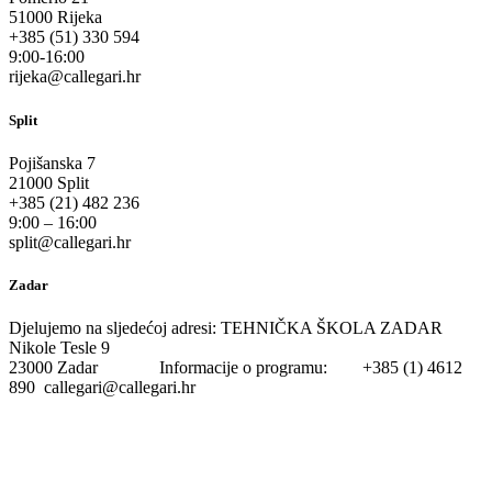
51000 Rijeka
+385 (51) 330 594
9:00-16:00
rijeka@callegari.hr
Split
Pojišanska 7
21000 Split
+385 (21) 482 236
9:00 – 16:00
split@callegari.hr
Zadar
Djelujemo na sljedećoj adresi: TEHNIČKA ŠKOLA ZADAR
Nikole Tesle 9
23000 Zadar Informacije o programu: +385 (1) 4612
890 callegari@callegari.hr