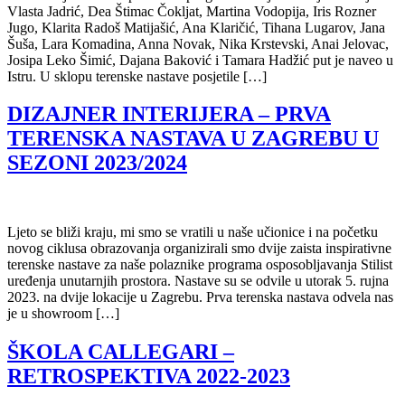
Vlasta Jadrić, Dea Štimac Čokljat, Martina Vodopija, Iris Rozner
Jugo, Klarita Radoš Matijašić, Ana Klaričić, Tihana Lugarov, Jana
Šuša, Lara Komadina, Anna Novak, Nika Krstevski, Anai Jelovac,
Josipa Leko Šimić, Dajana Baković i Tamara Hadžić put je naveo u
Istru. U sklopu terenske nastave posjetile […]
DIZAJNER INTERIJERA – PRVA
TERENSKA NASTAVA U ZAGREBU U
SEZONI 2023/2024
Ljeto se bliži kraju, mi smo se vratili u naše učionice i na početku
novog ciklusa obrazovanja organizirali smo dvije zaista inspirativne
terenske nastave za naše polaznike programa osposobljavanja Stilist
uređenja unutarnjih prostora. Nastave su se odvile u utorak 5. rujna
2023. na dvije lokacije u Zagrebu. Prva terenska nastava odvela nas
je u showroom […]
ŠKOLA CALLEGARI –
RETROSPEKTIVA 2022-2023