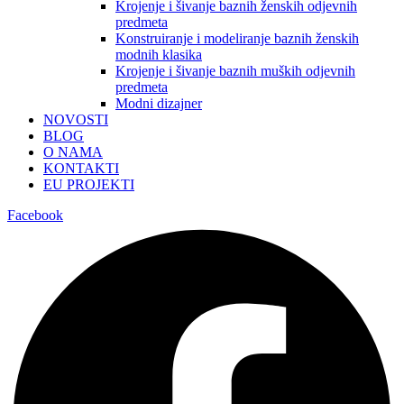
Krojenje i šivanje baznih ženskih odjevnih
predmeta
Konstruiranje i modeliranje baznih ženskih
modnih klasika
Krojenje i šivanje baznih muških odjevnih
predmeta
Modni dizajner
NOVOSTI
BLOG
O NAMA
KONTAKTI
EU PROJEKTI
Facebook