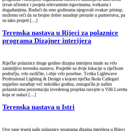
izvan učionice i posjeta relevantnim trgovinama, tvrtkama i
događanjima. Budući da smo godinama njegovali ovakav pristup,
možemo reći da su brojne dobre suradnje prerasle u partnerstva, pa
su tako posjeti […]
Terenska nastava u Rijeci za polaznice
programa Dizajner interijera
Riječke polaznice druge godine dizajna interijera imale su vrlo
zanimljivu terensku nastavu. Posjetile su dvije lokacije u riječkom
području, vrlo različite, i obje vrlo posebne. Tvrtka Lightwave
Professional Lighting & Design s kojom riječka škola Callegari
uspješno surađuje već nekoliko godina, omogućila je našim
polaznicama prezentaciju izvedenog projekta rasvjete u Villi Loretta
koja se nalazi […]
Terenska nastava u Istri
Ove rane jeseni naše polaznice programa dizajna interijera u Rijeci