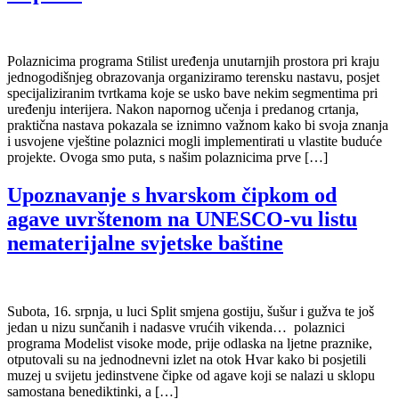
Polaznicima programa Stilist uređenja unutarnjih prostora pri kraju
jednogodišnjeg obrazovanja organiziramo terensku nastavu, posjet
specijaliziranim tvrtkama koje se usko bave nekim segmentima pri
uređenju interijera. Nakon napornog učenja i predanog crtanja,
praktična nastava pokazala se iznimno važnom kako bi svoja znanja
i usvojene vještine polaznici mogli implementirati u vlastite buduće
projekte. Ovoga smo puta, s našim polaznicima prve […]
Upoznavanje s hvarskom čipkom od
agave uvrštenom na UNESCO-vu listu
nematerijalne svjetske baštine
Subota, 16. srpnja, u luci Split smjena gostiju, šušur i gužva te još
jedan u nizu sunčanih i nadasve vrućih vikenda… polaznici
programa Modelist visoke mode, prije odlaska na ljetne praznike,
otputovali su na jednodnevni izlet na otok Hvar kako bi posjetili
muzej u svijetu jedinstvene čipke od agave koji se nalazi u sklopu
samostana benediktinki, a […]