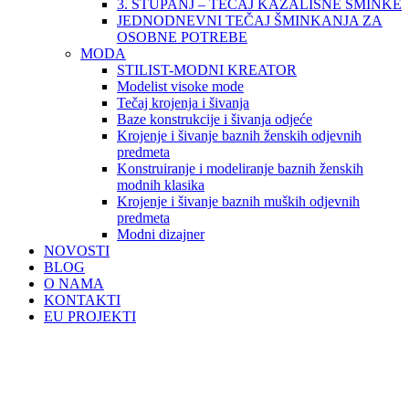
3. STUPANJ – TEČAJ KAZALIŠNE ŠMINKE
JEDNODNEVNI TEČAJ ŠMINKANJA ZA
OSOBNE POTREBE
MODA
STILIST-MODNI KREATOR
Modelist visoke mode
Tečaj krojenja i šivanja
Baze konstrukcije i šivanja odjeće
Krojenje i šivanje baznih ženskih odjevnih
predmeta
Konstruiranje i modeliranje baznih ženskih
modnih klasika
Krojenje i šivanje baznih muških odjevnih
predmeta
Modni dizajner
NOVOSTI
BLOG
O NAMA
KONTAKTI
EU PROJEKTI