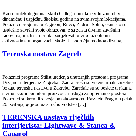
Kao i proteklih godina, škola Callegari imala je vrlo zanimljivu,
dinamičnu i uspješnu školsku godinu na svim svojim lokacijama.
Polaznici programa u Zagrebu, Rijeci, Zadru i Splitu, osim što su
uspješno završili svoje obrazovanje sa zaista divnim završnim
radovima, imali su i priliku sudjelovati u vrlo raznolikim
aktivnostima u organizaciji škole. U području modnog dizajna, […]
Terenska nastava Zagreb
Polaznici programa Stilist uređenja unutarnjih prostora i programa
Dizajner interijera iz Zagreba i Zadra prošli su vikend imali izuzetno
bogatu terensku nastavu u Zagrebu. Zaredale su se posjete tvrtkama
s vrhunskom ponudom proizvoda i usluga za opremanje prostora.
Polaznici su krenuli s posjetom showroomu Rasvjete Prggin u petak
26. svibnja, gdje su uz stručno vodstvo […]
TERENSKA nastava riječkih
interijerista: Lightwave & Stanca &
Caparol