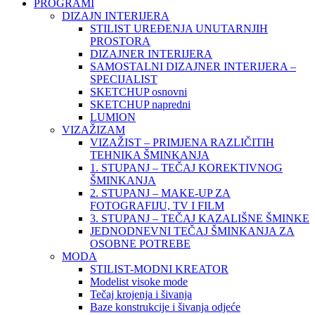
PROGRAMI
DIZAJN INTERIJERA
STILIST UREĐENJA UNUTARNJIH
PROSTORA
DIZAJNER INTERIJERA
SAMOSTALNI DIZAJNER INTERIJERA –
SPECIJALIST
SKETCHUP osnovni
SKETCHUP napredni
LUMION
VIZAŽIZAM
VIZAŽIST – PRIMJENA RAZLIČITIH
TEHNIKA ŠMINKANJA
1. STUPANJ – TEČAJ KOREKTIVNOG
ŠMINKANJA
2. STUPANJ – MAKE-UP ZA
FOTOGRAFIJU, TV I FILM
3. STUPANJ – TEČAJ KAZALIŠNE ŠMINKE
JEDNODNEVNI TEČAJ ŠMINKANJA ZA
OSOBNE POTREBE
MODA
STILIST-MODNI KREATOR
Modelist visoke mode
Tečaj krojenja i šivanja
Baze konstrukcije i šivanja odjeće