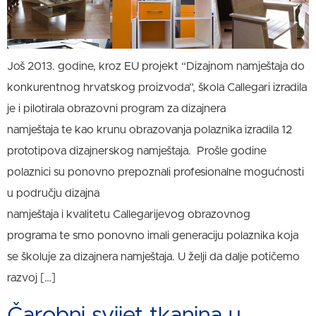
Još 2013. godine, kroz EU projekt “Dizajnom namještaja do
konkurentnog hrvatskog proizvoda”, škola Callegari izradila
je i pilotirala obrazovni program za dizajnera
namještaja te kao krunu obrazovanja polaznika izradila 12
prototipova dizajnerskog namještaja. Prošle godine
polaznici su ponovno prepoznali profesionalne mogućnosti
u području dizajna
namještaja i kvalitetu Callegarijevog obrazovnog
programa te smo ponovno imali generaciju polaznika koja
se školuje za dizajnera namještaja. U želji da dalje potičemo
razvoj […]
Čarobni svijet tkanina u