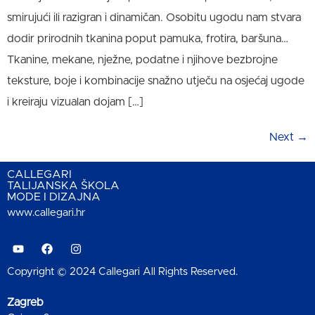
smirujući ili razigran i dinamičan. Osobitu ugodu nam stvara
dodir prirodnih tkanina poput pamuka, frotira, baršuna…
Tkanine, mekane, nježne, podatne i njihove bezbrojne
teksture, boje i kombinacije snažno utječu na osjećaj ugode
i kreiraju vizualan dojam […]
Next
→
CALLEGARI
TALIJANSKA ŠKOLA
MODE I DIZAJNA
www.callegari.hr
Copyright © 2024 Callegari All Rights Reserved.
Zagreb