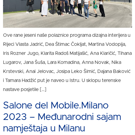
Ove rane jeseni naše polaznice programa dizajna interijera u
Rijeci Vlasta Jadrić, Dea Štimac Čokljat, Martina Vodopija,
Iris Rozner Jugo, Klarita Radoš Matijašić, Ana Klaričić, Tihana
Lugarov, Jana Šuša, Lara Komadina, Anna Novak, Nika
Krstevski, Anai Jelovac, Josipa Leko Šimić, Dajana Baković
i Tamara Hadžić put je naveo u Istru. U sklopu terenske
nastave posjetile […]
Salone del Mobile.Milano
2023 – Međunarodni sajam
namještaja u Milanu