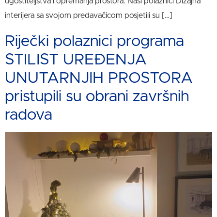
ugostiteljstva i opremanja prostora. Naši polaznici Dizajna
interijera sa svojom predavačicom posjetili su […]
Riječki polaznici programa
STILIST UREĐENJA
UNUTARNJIH PROSTORA
pristupili su obrani završnih
radova