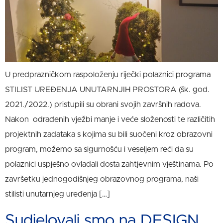
U predprazničkom raspoloženju riječki polaznici programa
STILIST UREĐENJA UNUTARNJIH PROSTORA (šk. god.
2021./2022.) pristupili su obrani svojih završnih radova.
Nakon odrađenih vježbi manje i veće složenosti te različitih
projektnih zadataka s kojima su bili suočeni kroz obrazovni
program, možemo sa sigurnošću i veseljem reći da su
polaznici uspješno ovladali dosta zahtjevnim vještinama. Po
završetku jednogodišnjeg obrazovnog programa, naši
stilisti unutarnjeg uređenja […]
Sudjelovali smo na DESIGN