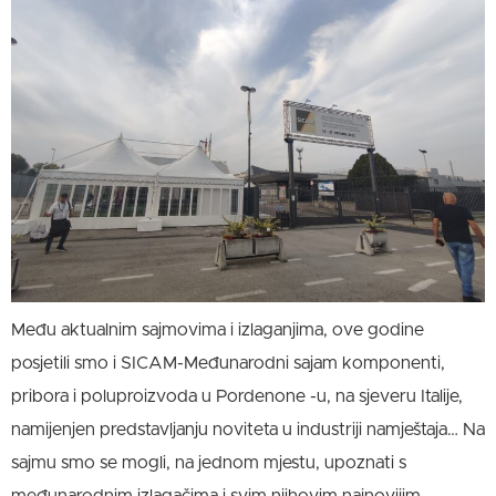
Među aktualnim sajmovima i izlaganjima, ove godine
posjetili smo i SICAM-Međunarodni sajam komponenti,
pribora i poluproizvoda u Pordenone -u, na sjeveru Italije,
namijenjen predstavljanju noviteta u industriji namještaja… Na
sajmu smo se mogli, na jednom mjestu, upoznati s
međunarodnim izlagačima i svim njihovim najnovijim