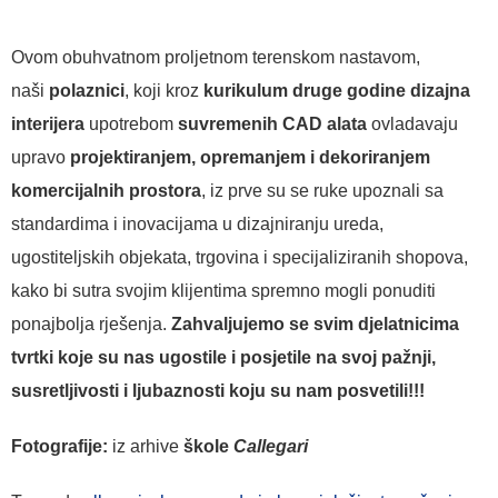
Ovom obuhvatnom proljetnom terenskom nastavom,
naši
polaznici
, koji kroz
kurikulum druge godine dizajna
interijera
upotrebom
suvremenih CAD alata
ovladavaju
upravo
projektiranjem, opremanjem i dekoriranjem
komercijalnih prostora
, iz prve su se ruke upoznali sa
standardima i inovacijama u dizajniranju ureda,
ugostiteljskih objekata, trgovina i specijaliziranih shopova,
kako bi sutra svojim klijentima spremno mogli ponuditi
ponajbolja rješenja.
Zahvaljujemo se svim djelatnicima
tvrtki koje su nas ugostile i posjetile na svoj pažnji,
susretljivosti i ljubaznosti koju su nam posvetili!!!
Fotografije:
iz arhive
škole
Callegari