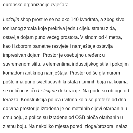
europske organizacije cvjećara.
Letizijin
shop prostire se na oko 140 kvadrata, a zbog sivo
toniranog zrcala koje prekriva jednu cijelu stranu zida,
ostavlja dojam puno većeg prostora. Visinom od 4 metra,
kao i izborom pametne rasvjete i namještaja ostavlja
impresivan dojam. Prostor je osebujno uređen: u
suvremenom stilu, s elementima industrijskog stila i pokojim
komadom antiknog namještaja. Prostor odiše glamurom
pošto ima puno svjetlucavih kristala i tamnih boja na kojima
se odlično ističu
Leticijine
dekoracije. Na podu su obloge od
terazza. Konstrukcija polica i vitrina koja se proteže od dna
do vrha prostorije izrađena je od metalnih cijevi ofarbanih u
crnu boju, a police su izrađene od OSB ploča ofarbanih u
zlatnu boju. Na nekoliko mjesta pored izloga/prozora, nalazi