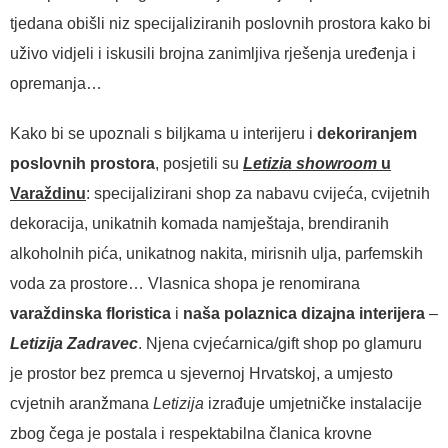
tjedana obišli niz specijaliziranih poslovnih prostora kako bi
uživo vidjeli i iskusili brojna zanimljiva rješenja uređenja i
opremanja…
Kako bi se upoznali s biljkama u interijeru i
dekoriranjem
poslovnih prostora
, posjetili su
Letizia showroom
u
Varaždinu
: specijalizirani shop za nabavu cvijeća, cvijetnih
dekoracija, unikatnih komada namještaja, brendiranih
alkoholnih pića, unikatnog nakita, mirisnih ulja, parfemskih
voda za prostore… Vlasnica shopa je renomirana
varaždinska floristica
i
naša polaznica dizajna interijera
–
Letizija Zadravec
. Njena cvjećarnica/gift shop po glamuru
je prostor bez premca u sjevernoj Hrvatskoj, a umjesto
cvjetnih aranžmana
Letizija
izrađuje umjetničke instalacije
zbog čega je postala i respektabilna članica krovne