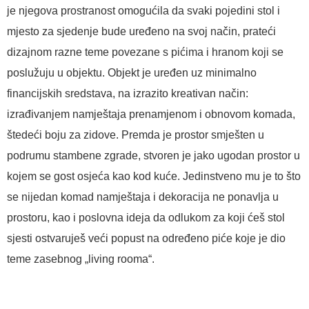
je njegova prostranost omogućila da svaki pojedini stol i
mjesto za sjedenje bude uređeno na svoj način, prateći
dizajnom razne teme povezane s pićima i hranom koji se
poslužuju u objektu. Objekt je uređen uz minimalno
financijskih sredstava, na izrazito kreativan način:
izrađivanjem namještaja prenamjenom i obnovom komada,
štedeći boju za zidove. Premda je prostor smješten u
podrumu stambene zgrade, stvoren je jako ugodan prostor u
kojem se gost osjeća kao kod kuće. Jedinstveno mu je to što
se nijedan komad namještaja i dekoracija ne ponavlja u
prostoru, kao i poslovna ideja da odlukom za koji ćeš stol
sjesti ostvaruješ veći popust na određeno piće koje je dio
teme zasebnog „living rooma“.