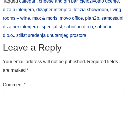
Tagged
callegari
,
cheese and gin bar
,
cjeloživotno učenje
,
dizajn interijera
,
dizajner interijera
,
letizia showroom
,
living
rooms – wine
,
max & moris
,
movo office
,
plan2b
,
samostalni
dizajner interijera - specijalist
,
sobočan d.o.o
,
sobočan
d.o.o.
,
stilist uređenja unutarnjeg prostora
Leave a Reply
Your email address will not be published.
Required fields
are marked
*
Comment
*