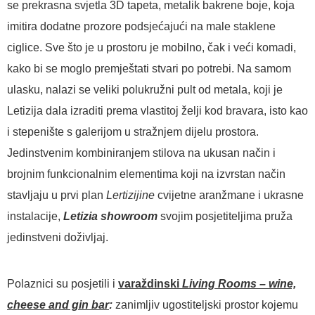
se prekrasna svjetla 3D tapeta, metalik bakrene boje, koja
imitira dodatne prozore podsjećajući na male staklene
ciglice. Sve što je u prostoru je mobilno, čak i veći komadi,
kako bi se moglo premještati stvari po potrebi. Na samom
ulasku, nalazi se veliki polukružni pult od metala, koji je
Letizija dala izraditi prema vlastitoj želji kod bravara, isto kao
i stepenište s galerijom u stražnjem dijelu prostora.
Jedinstvenim kombiniranjem stilova na ukusan način i
brojnim funkcionalnim elementima koji na izvrstan način
stavljaju u prvi plan
Lertizijine
cvijetne aranžmane i ukrasne
instalacije,
Letizia showroom
svojim posjetiteljima pruža
jedinstveni doživljaj.
Polaznici su posjetili i
varaždinski
Living Rooms – wine,
cheese and gin bar
:
zanimljiv ugostiteljski prostor kojemu