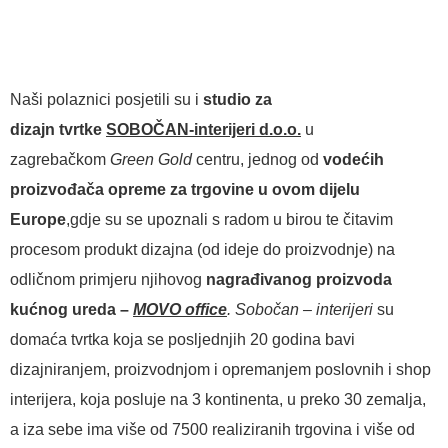
Naši polaznici posjetili su i
studio za
dizajn
tvrtke
SOBOČAN-interijeri d.o.o.
u
zagrebačkom
Green Gold
centru, jednog od
vodećih
proizvođača opreme za trgovine u ovom dijelu
Europe
,gdje su se upoznali s radom u birou te čitavim
procesom produkt dizajna (od ideje do proizvodnje) na
odličnom primjeru njihovog
nagrađivanog proizvoda
kućnog ureda –
MOVO office
.
Sobočan – interijeri
su
domaća tvrtka koja se posljednjih 20 godina bavi
dizajniranjem, proizvodnjom i opremanjem poslovnih i shop
interijera, koja posluje na 3 kontinenta, u preko 30 zemalja,
a iza sebe ima više od 7500 realiziranih trgovina i više od