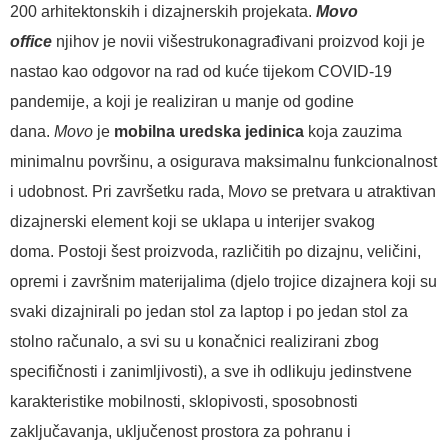
200 arhitektonskih i dizajnerskih projekata.
Movo
office
njihov je novii višestrukonagrađivani proizvod koji je
nastao kao odgovor na rad od kuće tijekom COVID-19
pandemije, a koji je realiziran u manje od godine
dana.
Movo
je
mobilna uredska jedinica
koja zauzima
minimalnu površinu, a osigurava maksimalnu funkcionalnost
i udobnost. Pri završetku rada, M
ovo
se pretvara u atraktivan
dizajnerski element koji se uklapa u interijer svakog
doma. Postoji šest proizvoda, različitih po dizajnu, veličini,
opremi i završnim materijalima (djelo trojice dizajnera koji su
svaki dizajnirali po jedan stol za laptop i po jedan stol za
stolno računalo, a svi su u konačnici realizirani zbog
specifičnosti i zanimljivosti), a sve ih odlikuju jedinstvene
karakteristike mobilnosti, sklopivosti, sposobnosti
zaključavanja, uključenost prostora za pohranu i