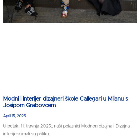
Modni i interijer dizajneri škole Callegari u Milanu s
Josipom Grabovcem
April 15, 2025
U petak, 11. travnja 2025., naši polaznici Modnog dizajna i Dizajna
interijera imali su priliku