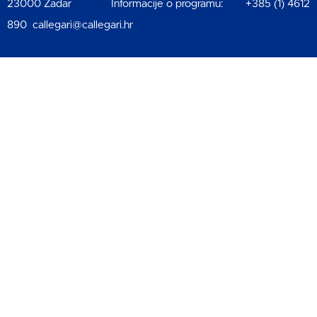
23000 Zadar Informacije o programu: +385 (1) 4612
890 callegari@callegari.hr