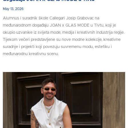
May 13, 2026
Alumnus i suradnik škole Callegari Josip Grabovac na
međunarodnom događaju JOAN x GLAS MODE u Tivtu, koji je
okupio uzvanike iz svijeta mode, medija i kreativnih industrija regije.
Tijekom večeri predstavljene su nove modne kolekcije, kreativne
suradnje i projekti koji povezuju suvremenu modu, estetiku i
međunarodnu kreativnu scenu.