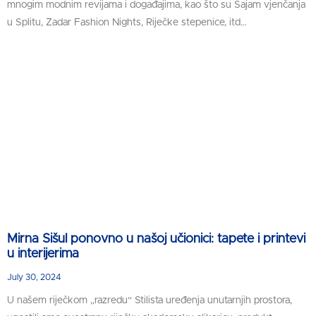
mnogim modnim revijama i događajima, kao što su Sajam vjenčanja
u Splitu, Zadar Fashion Nights, Riječke stepenice, itd…
Mirna Sišul ponovno u našoj učionici: tapete i printevi
u interijerima
July 30, 2024
U našem riječkom „razredu“ Stilista uređenja unutarnjih prostora,