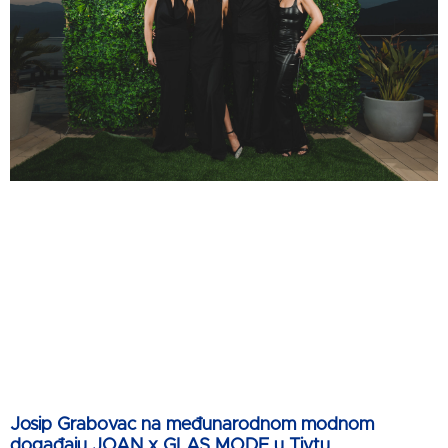
Josip Grabovac na međunarodnom modnom
događaju JOAN x GLAS MODE u Tivtu