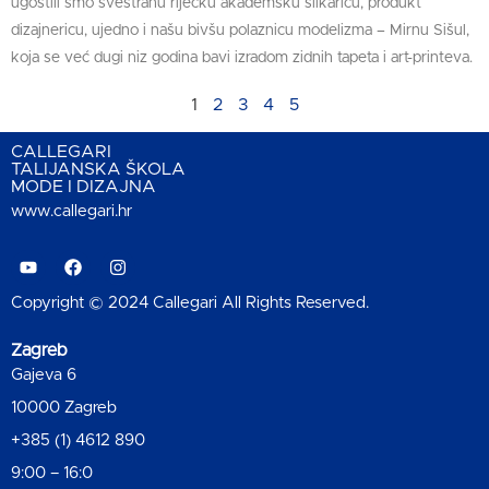
ugostili smo svestranu riječku akademsku slikaricu, produkt
dizajnericu, ujedno i našu bivšu polaznicu modelizma – Mirnu Sišul,
koja se već dugi niz godina bavi izradom zidnih tapeta i art-printeva.
1
2
3
4
5
CALLEGARI
TALIJANSKA ŠKOLA
MODE I DIZAJNA
www.callegari.hr
Copyright © 2024 Callegari All Rights Reserved.
Zagreb
Gajeva 6
10000 Zagreb
+385 (1) 4612 890
9:00 – 16:0