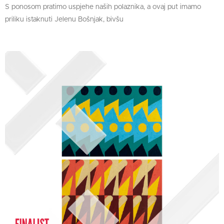
S ponosom pratimo uspjehe naših polaznika, a ovaj put imamo
priliku istaknuti Jelenu Bošnjak, bivšu