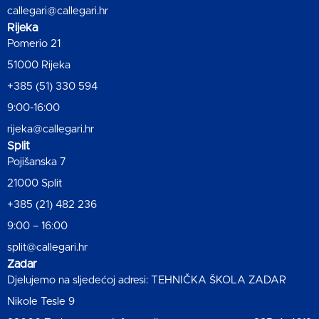
callegari@callegari.hr
Rijeka
Pomerio 21
51000 Rijeka
+385 (51) 330 594
9:00-16:00
rijeka@callegari.hr
Split
Pojišanska 7
21000 Split
+385 (21) 482 236
9:00 – 16:00
split@callegari.hr
Zadar
Djelujemo na sljedećoj adresi: TEHNIČKA ŠKOLA ZADAR
Nikole Tesle 9