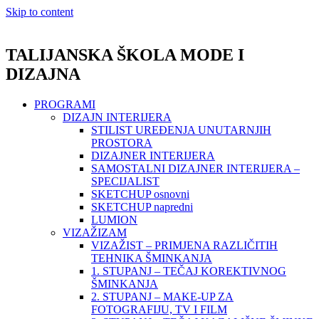
Skip to content
TALIJANSKA ŠKOLA MODE I
DIZAJNA
PROGRAMI
DIZAJN INTERIJERA
STILIST UREĐENJA UNUTARNJIH
PROSTORA
DIZAJNER INTERIJERA
SAMOSTALNI DIZAJNER INTERIJERA –
SPECIJALIST
SKETCHUP osnovni
SKETCHUP napredni
LUMION
VIZAŽIZAM
VIZAŽIST – PRIMJENA RAZLIČITIH
TEHNIKA ŠMINKANJA
1. STUPANJ – TEČAJ KOREKTIVNOG
ŠMINKANJA
2. STUPANJ – MAKE-UP ZA
FOTOGRAFIJU, TV I FILM