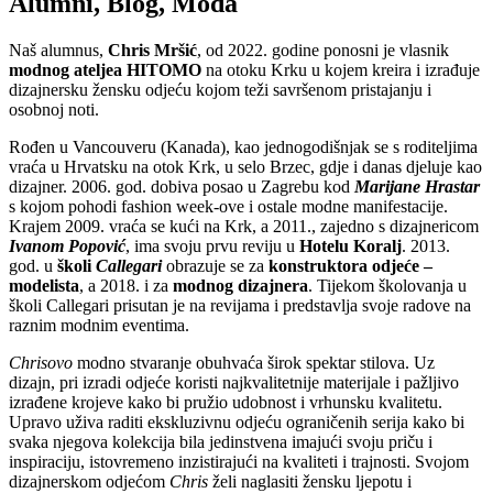
Alumni
,
Blog
,
Moda
Naš alumnus,
Chris Mršić
, od 2022. godine ponosni je vlasnik
modnog ateljea HITOMO
na otoku Krku u kojem kreira i izrađuje
dizajnersku žensku odjeću kojom teži savršenom pristajanju i
osobnoj noti.
Rođen u Vancouveru (Kanada), kao jednogodišnjak se s roditeljima
vraća u Hrvatsku na otok Krk, u selo Brzec, gdje i danas djeluje kao
dizajner. 2006. god. dobiva posao u Zagrebu kod
Marijane Hrastar
s kojom pohodi fashion week-ove i ostale modne manifestacije.
Krajem 2009. vraća se kući na Krk, a 2011., zajedno s dizajnericom
Ivanom Popović
, ima svoju prvu reviju u
Hotelu Koralj
. 2013.
god. u
školi
Callegari
obrazuje se za
konstruktora odjeće –
modelista
, a 2018. i za
modnog dizajnera
. Tijekom školovanja u
školi Callegari prisutan je na revijama i predstavlja svoje radove na
raznim modnim eventima.
Chrisovo
modno stvaranje obuhvaća širok spektar stilova. Uz
dizajn, pri izradi odjeće koristi najkvalitetnije materijale i pažljivo
izrađene krojeve kako bi pružio udobnost i vrhunsku kvalitetu.
Upravo uživa raditi ekskluzivnu odjeću ograničenih serija kako bi
svaka njegova kolekcija bila jedinstvena imajući svoju priču i
inspiraciju, istovremeno inzistirajući na kvaliteti i trajnosti. Svojom
dizajnerskom odjećom
Chris
želi naglasiti žensku ljepotu i