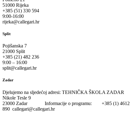
51000 Rijeka
+385 (51) 330 594
9:00-16:00
rijeka@callegari.hr
Split
Pojišanska 7
21000 Split
+385 (21) 482 236
9:00 – 16:00
split@callegari.hr
Zadar
Djelujemo na sljedećoj adresi: TEHNIČKA ŠKOLA ZADAR
Nikole Tesle 9
23000 Zadar Informacije o programu: +385 (1) 4612
890 callegari@callegari.hr