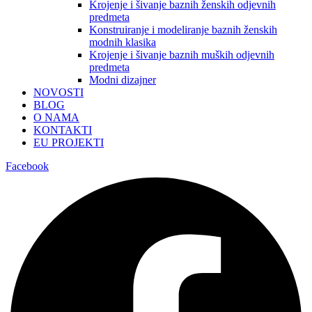
Krojenje i šivanje baznih ženskih odjevnih
predmeta
Konstruiranje i modeliranje baznih ženskih
modnih klasika
Krojenje i šivanje baznih muških odjevnih
predmeta
Modni dizajner
NOVOSTI
BLOG
O NAMA
KONTAKTI
EU PROJEKTI
Facebook