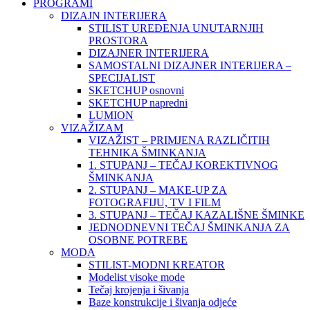
PROGRAMI
DIZAJN INTERIJERA
STILIST UREĐENJA UNUTARNJIH
PROSTORA
DIZAJNER INTERIJERA
SAMOSTALNI DIZAJNER INTERIJERA –
SPECIJALIST
SKETCHUP osnovni
SKETCHUP napredni
LUMION
VIZAŽIZAM
VIZAŽIST – PRIMJENA RAZLIČITIH
TEHNIKA ŠMINKANJA
1. STUPANJ – TEČAJ KOREKTIVNOG
ŠMINKANJA
2. STUPANJ – MAKE-UP ZA
FOTOGRAFIJU, TV I FILM
3. STUPANJ – TEČAJ KAZALIŠNE ŠMINKE
JEDNODNEVNI TEČAJ ŠMINKANJA ZA
OSOBNE POTREBE
MODA
STILIST-MODNI KREATOR
Modelist visoke mode
Tečaj krojenja i šivanja
Baze konstrukcije i šivanja odjeće