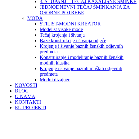
3. STUPANJ – TEČAJ KAZALIŠNE ŠMINKE
JEDNODNEVNI TEČAJ ŠMINKANJA ZA
OSOBNE POTREBE
MODA
STILIST-MODNI KREATOR
Modelist visoke mode
Tečaj krojenja i šivanja
Baze konstrukcije i šivanja odjeće
Krojenje i šivanje baznih ženskih odjevnih
predmeta
Konstruiranje i modeliranje baznih ženskih
modnih klasika
Krojenje i šivanje baznih muških odjevnih
predmeta
Modni dizajner
NOVOSTI
BLOG
O NAMA
KONTAKTI
EU PROJEKTI