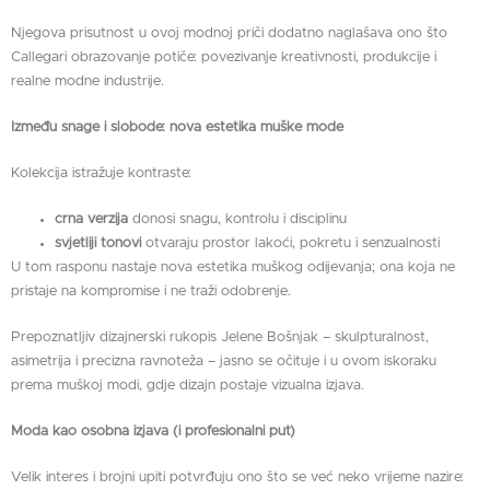
Njegova prisutnost u ovoj modnoj priči dodatno naglašava ono što
Callegari obrazovanje potiče: povezivanje kreativnosti, produkcije i
realne modne industrije.
Između snage i slobode: nova estetika muške mode
Kolekcija istražuje kontraste:
crna verzija
donosi snagu, kontrolu i disciplinu
svjetliji tonovi
otvaraju prostor lakoći, pokretu i senzualnosti
U tom rasponu nastaje nova estetika muškog odijevanja; ona koja ne
pristaje na kompromise i ne traži odobrenje.
Prepoznatljiv dizajnerski rukopis Jelene Bošnjak – skulpturalnost,
asimetrija i precizna ravnoteža – jasno se očituje i u ovom iskoraku
prema muškoj modi, gdje dizajn postaje vizualna izjava.
Moda kao osobna izjava (i profesionalni put)
Velik interes i brojni upiti potvrđuju ono što se već neko vrijeme nazire: