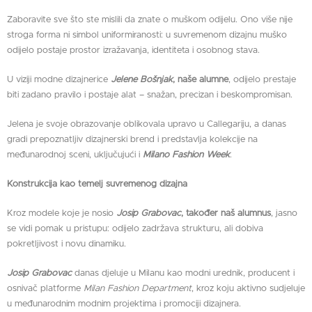
Zaboravite sve što ste mislili da znate o muškom odijelu. Ono više nije
stroga forma ni simbol uniformiranosti: u suvremenom dizajnu muško
odijelo postaje prostor izražavanja, identiteta i osobnog stava.
U viziji modne dizajnerice
Jelene Bošnjak
, naše alumne
, odijelo prestaje
biti zadano pravilo i postaje alat – snažan, precizan i beskompromisan.
Jelena je svoje obrazovanje oblikovala upravo u Callegariju, a danas
gradi prepoznatljiv dizajnerski brend i predstavlja kolekcije na
međunarodnoj sceni, uključujući i
Milano Fashion Week
.
Konstrukcija kao temelj suvremenog dizajna
Kroz modele koje je nosio
Josip Grabovac
, također naš alumnus
, jasno
se vidi pomak u pristupu: odijelo zadržava strukturu, ali dobiva
pokretljivost i novu dinamiku.
Josip Grabovac
danas djeluje u Milanu kao modni urednik, producent i
osnivač platforme
Milan Fashion Department
, kroz koju aktivno sudjeluje
u međunarodnim modnim projektima i promociji dizajnera.