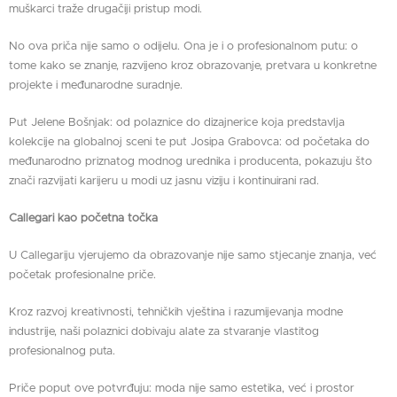
muškarci traže drugačiji pristup modi.
No ova priča nije samo o odijelu. Ona je i o profesionalnom putu: o
tome kako se znanje, razvijeno kroz obrazovanje, pretvara u konkretne
projekte i međunarodne suradnje.
Put Jelene Bošnjak: od polaznice do dizajnerice koja predstavlja
kolekcije na globalnoj sceni te put Josipa Grabovca: od početaka do
međunarodno priznatog modnog urednika i producenta, pokazuju što
znači razvijati karijeru u modi uz jasnu viziju i kontinuirani rad.
Callegari kao početna točka
U Callegariju vjerujemo da obrazovanje nije samo stjecanje znanja, već
početak profesionalne priče.
Kroz razvoj kreativnosti, tehničkih vještina i razumijevanja modne
industrije, naši polaznici dobivaju alate za stvaranje vlastitog
profesionalnog puta.
Priče poput ove potvrđuju: moda nije samo estetika, već i prostor