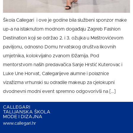
Škola Callegari i ove je godine bila službeni sponzor make
up-a na istaknutom modnom događaju Zagreb Fashion
Destination koji se održao 2. i 3. ožujka u Meštrovićevom
paviljonu, odnosno Domu hrvatskog društva likovnih
umjetnika​, kolokvijalno zvanom Đžamija. Pod
mentorstvom naših predavačica Sanje Hrstić Kuterovac i
Luke Une Horvat, Callegarijeve alumne i polaznice
vizažizma vrhunski su odradile makeup za cjelokupni
dvodnevni modni event spremno odgovorivši na […]
CALLEGARI
TALIJANSKA ŠKOLA
MODE I DIZAJNA
www.callegari.hr