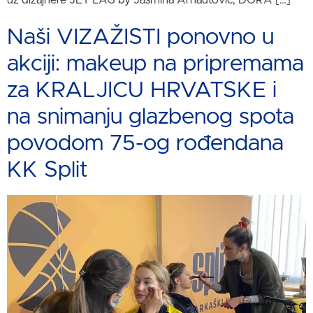
uz dizajnere JET LAG by Jasmina Arnautović, DORA […]
Naši VIZAŽISTI ponovno u
akciji: makeup na pripremama
za KRALJICU HRVATSKE i
na snimanju glazbenog spota
povodom 75-og rođendana
KK Split