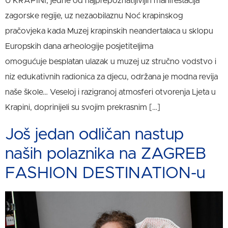
U KRAPINI, jedne od najprepoznatljivijih manifestacija
zagorske regije, uz nezaobilaznu Noć krapinskog
pračovjeka kada Muzej krapinskih neandertalaca u sklopu
Europskih dana arheologije posjetiteljima
omogućuje besplatan ulazak u muzej uz stručno vodstvo i
niz edukativnih radionica za djecu, održana je modna revija
naše škole… Veseloj i razigranoj atmosferi otvorenja Ljeta u
Krapini, doprinijeli su svojim prekrasnim […]
Još jedan odličan nastup
naših polaznika na ZAGREB
FASHION DESTINATION-u