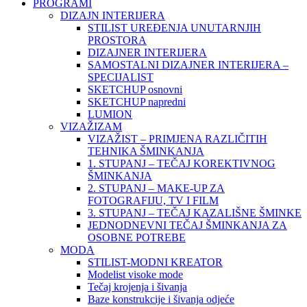
PROGRAMI
DIZAJN INTERIJERA
STILIST UREĐENJA UNUTARNJIH
PROSTORA
DIZAJNER INTERIJERA
SAMOSTALNI DIZAJNER INTERIJERA –
SPECIJALIST
SKETCHUP osnovni
SKETCHUP napredni
LUMION
VIZAŽIZAM
VIZAŽIST – PRIMJENA RAZLIČITIH
TEHNIKA ŠMINKANJA
1. STUPANJ – TEČAJ KOREKTIVNOG
ŠMINKANJA
2. STUPANJ – MAKE-UP ZA
FOTOGRAFIJU, TV I FILM
3. STUPANJ – TEČAJ KAZALIŠNE ŠMINKE
JEDNODNEVNI TEČAJ ŠMINKANJA ZA
OSOBNE POTREBE
MODA
STILIST-MODNI KREATOR
Modelist visoke mode
Tečaj krojenja i šivanja
Baze konstrukcije i šivanja odjeće