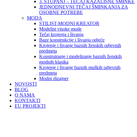
3. STUPANJ – TEČAJ KAZALIŠNE ŠMINKE
JEDNODNEVNI TEČAJ ŠMINKANJA ZA
OSOBNE POTREBE
MODA
STILIST-MODNI KREATOR
Modelist visoke mode
Tečaj krojenja i šivanja
Baze konstrukcije i šivanja odjeće
Krojenje i šivanje baznih ženskih odjevnih
predmeta
Konstruiranje i modeliranje baznih ženskih
modnih klasika
Krojenje i šivanje baznih muških odjevnih
predmeta
Modni dizajner
NOVOSTI
BLOG
O NAMA
KONTAKTI
EU PROJEKTI