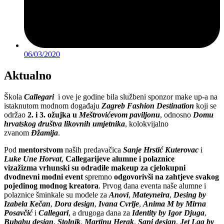
06/03/2020
Aktualno
Škola
Callegari
i ove je godine bila službeni sponzor make up-a na
istaknutom modnom događaju
Zagreb Fashion Destination
koji se
održao
2. i 3. ožujka
u
Meštrovićevom paviljonu
, odnosno
Domu
hrvatskog društva likovnih umjetnika
​, kolokvijalno
zvanom
Đžamija
.
Pod
mentorstvom
naših predavačica
Sanje Hrstić Kuterovac
i
Luke Une Horvat
,
Callegarijeve alumne i polaznice
vizažizma vrhunski su odradile makeup za cjelokupni
dvodnevni modni event
spremno
odgovorivši na zahtjeve svakog
pojedinog modnog kreatora
. Prvog dana eventa naše alumne i
polaznice šminkale su modele za
Anovi
,
Mateyneira
,
Desing by
Izabela Kečan
,
Dora design
,
Ivana Cvrlje
,
Anima M by Mirna
Posavčić
i
Callegari
, a drugoga dana za
Identity by Igor Djuga
,
Bubabu design
,
Stolnik
,
Martinu Herak
,
Sani design
,
Jet Lag by