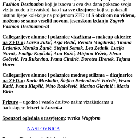
Fashion Destination
koji je iznova u ova dva dana pokazao svoju
viziju mode u Hrvatskoj, kao i
za sve dizajnere
koji su pokazali
uistinu lijepe kolekcije na proljetnom ZFD-u!
S obzirom na viđeno,
možemo se samo veseliti novom, jesenskom izdanju
Zagreb
Fashion Destination-a
!
Callegarijeve alumne i polaznice vizažizma – makeup akterice
na ZFD-u
:
Larisa Jukić, Asja Bedić, Renata Magđinski, Tihana
Ledenko, Monika Žunić, Stefani Semak, Lea Zednik, Lucija
Novak, Emilija Kopčalić, Ana Božić, Mirjana Režek, Elena
Gečević, Iva Rukavina, Ivana Cindrić, Dorotea Hrenek, Tajana
Đurec
Callegarijeve alumne i polaznice modnog stilizma – dizajnerice
na ZFD-u
:
Karla Musladin
,
Štefica Bedeniković Vučetić
,
Vesna
Katić
,
Ivana Klapšić
,
Nino Radošević
,
Marina Glavinić
i
Maria
Birin
Frizure
–
ugodno i veselo društvo našim vizažisticama u
backstageu:
frizeri iz
Loreal
-a
Sponzori ogledala s rasvjetom
: tvrtka
Wugform
NASLOVNICA