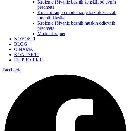
Krojenje i šivanje baznih ženskih odjevnih
predmeta
Konstruiranje i modeliranje baznih ženskih
modnih klasika
Krojenje i šivanje baznih muških odjevnih
predmeta
Modni dizajner
NOVOSTI
BLOG
O NAMA
KONTAKTI
EU PROJEKTI
Facebook