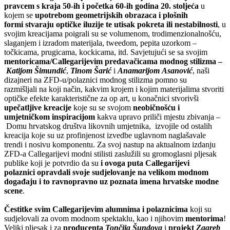
pravcem
s kraja
50-ih i početka 60-ih godina 20. stoljeća
u
kojem se
upotrebom geometrijskih obrazaca i plošnih
formi stvaraju optičke iluzije te utisak pokreta ili nestabilnosti
, u
svojim kreacijama poigrali su se volumenom, trodimenzionalnošću,
slaganjem i izradom materijala, tweedom, pepita uzorkom –
točkicama, prugicama, kockicama, itd. Savjetujući se sa svojim
mentoricama/Callegarijevim predavačicama modnog stilizma –
Katijom Šimundić
,
Tinom Šarić
i
Anamarijom Asanović
, naši
dizajneri na ZFD-u/polaznici modnog stilizma pomno su
razmišljali na koji način, kakvim krojem i kojim materijalima stvoriti
optičke efekte karakteristične za op art, u konačnici stvorivši
upečatljive kreacije
koje su se svojom
neobičnošću i
umjetničkom inspiracijom
kakva upravo priliči mjestu zbivanja –
Domu hrvatskog društva likovnih umjetnika​, izvojile od ostalih
kreacija koje su uz profinjenost izvedbe uglavnom naglašavale
trendi i nosivu komponentu. Za svoj nastup na aktualnom izdanju
ZFD-a Callegarijevi modni stilisti zaslužili su gromoglasni pljesak
publike koji je potvrdio da su
i ovoga puta Callegarijevi
polaznici opravdali svoje sudjelovanje na velikom modnom
događaju i to ravnopravno uz poznata imena hrvatske modne
scene
.
Čestitke svim Callegarijevim alumnima i polaznicima
koji su
sudjelovali za ovom modnom spektaklu, kao i njihovim
mentorima
!
Veliki pljesak i za
producenta
Tončija Šundova
i
projekt
Zagreb