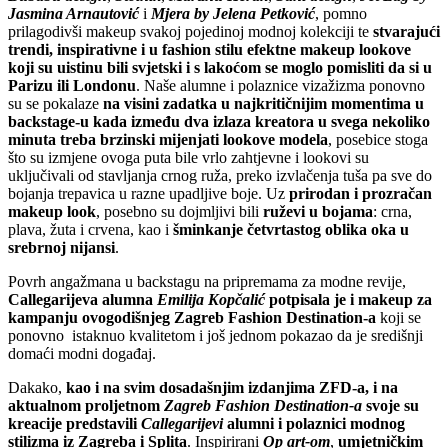
Jasmina Arnautović
i
Mjera by Jelena Petković
,
pomno
prilagodivši makeup svakoj pojedinoj modnoj kolekciji te
stvarajući
trendi, inspirativne i u fashion stilu efektne makeup lookove
koji su uistinu bili svjetski i s lakoćom se moglo pomisliti da si u
Parizu ili Londonu
. Naše alumne i polaznice vizažizma ponovno
su se pokalaze
na visini zadatka u najkritičnijim momentima u
backstage-u kada između dva izlaza kreatora u svega nekoliko
minuta treba brzinski mijenjati lookove modela
, posebice stoga
što su izmjene ovoga puta bile vrlo zahtjevne i lookovi su
uključivali od stavljanja crnog ruža, preko izvlačenja tuša pa sve do
bojanja trepavica u razne upadljive boje. Uz
prirodan i prozračan
makeup look
, posebno su dojmljivi bili
ruževi u bojama
: crna,
plava, žuta i crvena, kao i
šminkanje četvrtastog oblika oka u
srebrnoj nijansi
.
Povrh angažmana u backstagu na pripremama za modne revije,
Callegarijeva alumna
Emilija Kopčalić
potpisala je i makeup za
kampanju ovogodišnjeg Zagreb Fashion Destination-a
koji se
ponovno istaknuo kvalitetom i još jednom pokazao da je središnji
domaći modni događaj.
Dakako,
kao i na svim dosadašnjim izdanjima ZFD-a, i na
aktualnom proljetnom
Zagreb Fashion Destination-a
svoje su
kreacije predstavili
Callegarijevi
alumni i polaznici modnog
stilizma iz Zagreba i Splita
. Inspirirani
Op art-om
,
umjetničkim