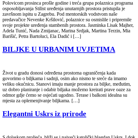
Polovicom prosinca prošle godine i treća grupa polaznica programa
osposobljavanja Stilist uređenja unutarnjih prostora pristupila je
završnom ispitu u Zagrebu. Pod mentorskih vodstvom naše
predavačice Nevenke Kršilović, polaznice su osmislile i pripremile
svoje projekte uređenja stambenih prostora. Jasminka Lisak Majher,
Adela Tunić, Nada Zmijanac, Marina Srdjak, Martina Terzin, Mia
Barišić, Petra Bartoluci, Ela Dadić i […]
BILJKE U URBANIM UVJETIMA
Život u gradu donosi određena prostorna ograničenja kada
govorimo o biljkama i sadnji, osim ako nismo te sreće da imamo
veliku okućnicu. Stanovi imaju manje prostora za biljke, međutim,
uz dobro planiranje i odabir biljaka možemo kreirati prave oaze za
odmor gdje ćemo se osjećati ugodno. Terase i balkoni idealna su
mjesta za oplemenjivanje biljkama. […]
Elegantni Uskrs iz prirode
S dolaskom proljeća, bliži se i najveći katolički blagdan Uskrs. I dok