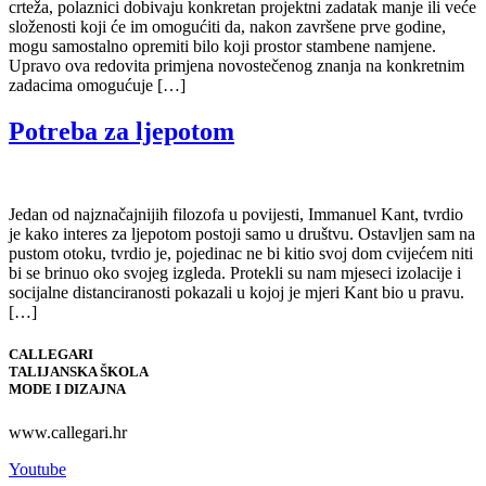
crteža, polaznici dobivaju konkretan projektni zadatak manje ili veće
složenosti koji će im omogućiti da, nakon završene prve godine,
mogu samostalno opremiti bilo koji prostor stambene namjene.
Upravo ova redovita primjena novostečenog znanja na konkretnim
zadacima omogućuje […]
Potreba za ljepotom
Jedan od najznačajnijih filozofa u povijesti, Immanuel Kant, tvrdio
je kako interes za ljepotom postoji samo u društvu. Ostavljen sam na
pustom otoku, tvrdio je, pojedinac ne bi kitio svoj dom cvijećem niti
bi se brinuo oko svojeg izgleda. Protekli su nam mjeseci izolacije i
socijalne distanciranosti pokazali u kojoj je mjeri Kant bio u pravu.
[…]
CALLEGARI
TALIJANSKA ŠKOLA
MODE I DIZAJNA
www.callegari.hr
Youtube