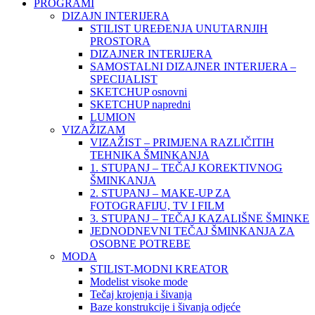
PROGRAMI
DIZAJN INTERIJERA
STILIST UREĐENJA UNUTARNJIH
PROSTORA
DIZAJNER INTERIJERA
SAMOSTALNI DIZAJNER INTERIJERA –
SPECIJALIST
SKETCHUP osnovni
SKETCHUP napredni
LUMION
VIZAŽIZAM
VIZAŽIST – PRIMJENA RAZLIČITIH
TEHNIKA ŠMINKANJA
1. STUPANJ – TEČAJ KOREKTIVNOG
ŠMINKANJA
2. STUPANJ – MAKE-UP ZA
FOTOGRAFIJU, TV I FILM
3. STUPANJ – TEČAJ KAZALIŠNE ŠMINKE
JEDNODNEVNI TEČAJ ŠMINKANJA ZA
OSOBNE POTREBE
MODA
STILIST-MODNI KREATOR
Modelist visoke mode
Tečaj krojenja i šivanja
Baze konstrukcije i šivanja odjeće