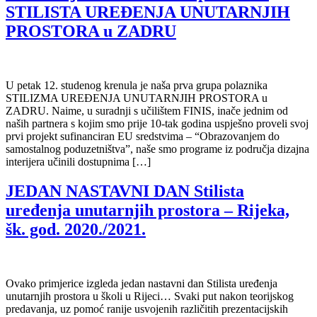
STILISTA UREĐENJA UNUTARNJIH
PROSTORA u ZADRU
U petak 12. studenog krenula je naša prva grupa polaznika
STILIZMA UREĐENJA UNUTARNJIH PROSTORA u
ZADRU. Naime, u suradnji s učilištem FINIS, inače jednim od
naših partnera s kojim smo prije 10-tak godina uspješno proveli svoj
prvi projekt sufinanciran EU sredstvima – “Obrazovanjem do
samostalnog poduzetništva”, naše smo programe iz područja dizajna
interijera učinili dostupnima […]
JEDAN NASTAVNI DAN Stilista
uređenja unutarnjih prostora – Rijeka,
šk. god. 2020./2021.
Ovako primjerice izgleda jedan nastavni dan Stilista uređenja
unutarnjih prostora u školi u Rijeci… Svaki put nakon teorijskog
predavanja, uz pomoć ranije usvojenih različitih prezentacijskih