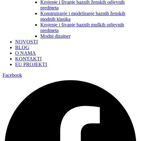
Krojenje i šivanje baznih ženskih odjevnih
predmeta
Konstruiranje i modeliranje baznih ženskih
modnih klasika
Krojenje i šivanje baznih muških odjevnih
predmeta
Modni dizajner
NOVOSTI
BLOG
O NAMA
KONTAKTI
EU PROJEKTI
Facebook