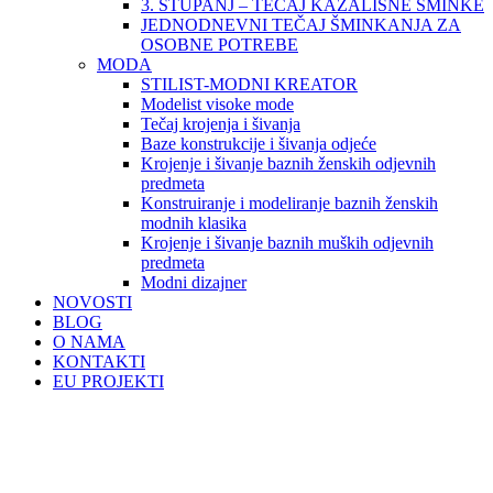
3. STUPANJ – TEČAJ KAZALIŠNE ŠMINKE
JEDNODNEVNI TEČAJ ŠMINKANJA ZA
OSOBNE POTREBE
MODA
STILIST-MODNI KREATOR
Modelist visoke mode
Tečaj krojenja i šivanja
Baze konstrukcije i šivanja odjeće
Krojenje i šivanje baznih ženskih odjevnih
predmeta
Konstruiranje i modeliranje baznih ženskih
modnih klasika
Krojenje i šivanje baznih muških odjevnih
predmeta
Modni dizajner
NOVOSTI
BLOG
O NAMA
KONTAKTI
EU PROJEKTI