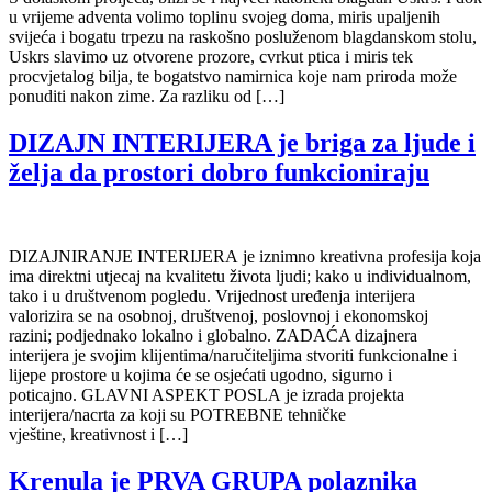
u vrijeme adventa volimo toplinu svojeg doma, miris upaljenih
svijeća i bogatu trpezu na raskošno posluženom blagdanskom stolu,
Uskrs slavimo uz otvorene prozore, cvrkut ptica i miris tek
procvjetalog bilja, te bogatstvo namirnica koje nam priroda može
ponuditi nakon zime. Za razliku od […]
DIZAJN INTERIJERA je briga za ljude i
želja da prostori dobro funkcioniraju
DIZAJNIRANJE INTERIJERA je iznimno kreativna profesija koja
ima direktni utjecaj na kvalitetu života ljudi; kako u individualnom,
tako i u društvenom pogledu. Vrijednost uređenja interijera
valorizira se na osobnoj, društvenoj, poslovnoj i ekonomskoj
razini; podjednako lokalno i globalno. ZADAĆA dizajnera
interijera je svojim klijentima/naručiteljima stvoriti funkcionalne i
lijepe prostore u kojima će se osjećati ugodno, sigurno i
poticajno. GLAVNI ASPEKT POSLA je izrada projekta
interijera/nacrta za koji su POTREBNE tehničke
vještine, kreativnost i […]
Krenula je PRVA GRUPA polaznika