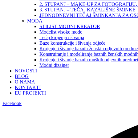
2. STUPANJ – MAKE-UP ZA FOTOGRAFIJU, 
3. STUPANJ – TEČAJ KAZALIŠNE ŠMINKE
JEDNODNEVNI TEČAJ ŠMINKANJA ZA O
MODA
STILIST-MODNI KREATOR
Modelist visoke mode
Tečaj krojenja i šivanja
Baze konstrukcije i šivanja odjeće
Krojenje i šivanje baznih ženskih odjevnih predme
Konstruiranje i modeliranje baznih ženskih modnih
Krojenje i šivanje baznih muških odjevnih predme
Modni dizajner
NOVOSTI
BLOG
O NAMA
KONTAKTI
EU PROJEKTI
Facebook