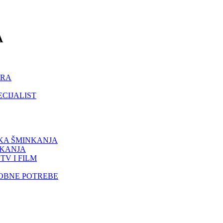
A
ORA
ECIJALIST
IKA ŠMINKANJA
NKANJA
TV I FILM
SOBNE POTREBE