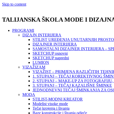
Skip to content
TALIJANSKA ŠKOLA MODE I DIZAJN
PROGRAMI
DIZAJN INTERIJERA
STILIST UREĐENJA UNUTARNJIH PROST
DIZAJNER INTERIJERA
SAMOSTALNI DIZAJNER INTERIJERA – SP
SKETCHUP osnovni
SKETCHUP napredni
LUMION
VIZAŽIZAM
VIZAŽIST – PRIMJENA RAZLIČITIH TEHN
1. STUPANJ – TEČAJ KOREKTIVNOG ŠMI
2. STUPANJ – MAKE-UP ZA FOTOGRAFIJU, 
3. STUPANJ – TEČAJ KAZALIŠNE ŠMINKE
JEDNODNEVNI TEČAJ ŠMINKANJA ZA O
MODA
STILIST-MODNI KREATOR
Modelist visoke mode
Tečaj krojenja i šivanja
Baze konstrukcije i šivanja odjeće