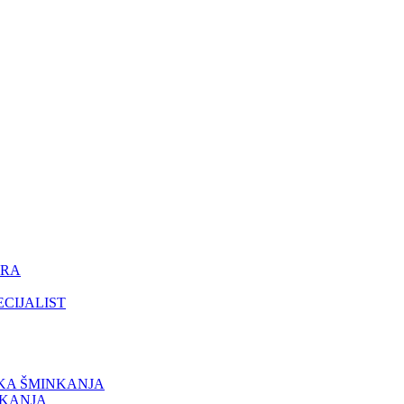
ORA
ECIJALIST
IKA ŠMINKANJA
NKANJA