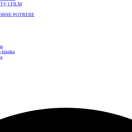
TV I FILM
SOBNE POTREBE
ta
 klasika
ta