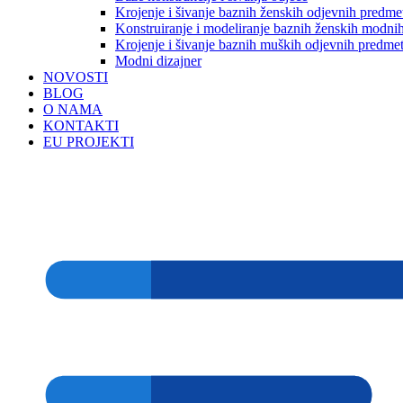
Krojenje i šivanje baznih ženskih odjevnih predme
Konstruiranje i modeliranje baznih ženskih modnih
Krojenje i šivanje baznih muških odjevnih predme
Modni dizajner
NOVOSTI
BLOG
O NAMA
KONTAKTI
EU PROJEKTI