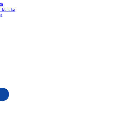
ta
 klasika
ta