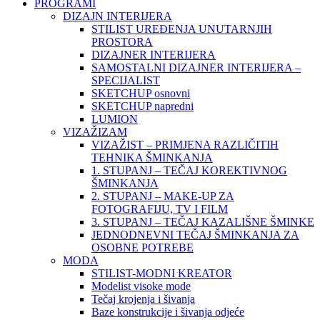
PROGRAMI
DIZAJN INTERIJERA
STILIST UREĐENJA UNUTARNJIH
PROSTORA
DIZAJNER INTERIJERA
SAMOSTALNI DIZAJNER INTERIJERA –
SPECIJALIST
SKETCHUP osnovni
SKETCHUP napredni
LUMION
VIZAŽIZAM
VIZAŽIST – PRIMJENA RAZLIČITIH
TEHNIKA ŠMINKANJA
1. STUPANJ – TEČAJ KOREKTIVNOG
ŠMINKANJA
2. STUPANJ – MAKE-UP ZA
FOTOGRAFIJU, TV I FILM
3. STUPANJ – TEČAJ KAZALIŠNE ŠMINKE
JEDNODNEVNI TEČAJ ŠMINKANJA ZA
OSOBNE POTREBE
MODA
STILIST-MODNI KREATOR
Modelist visoke mode
Tečaj krojenja i šivanja
Baze konstrukcije i šivanja odjeće