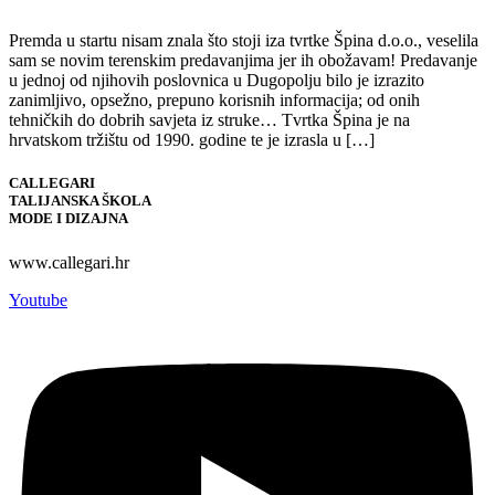
Premda u startu nisam znala što stoji iza tvrtke Špina d.o.o., veselila
sam se novim terenskim predavanjima jer ih obožavam! Predavanje
u jednoj od njihovih poslovnica u Dugopolju bilo je izrazito
zanimljivo, opsežno, prepuno korisnih informacija; od onih
tehničkih do dobrih savjeta iz struke… Tvrtka Špina je na
hrvatskom tržištu od 1990. godine te je izrasla u […]
CALLEGARI
TALIJANSKA ŠKOLA
MODE I DIZAJNA
www.callegari.hr
Youtube