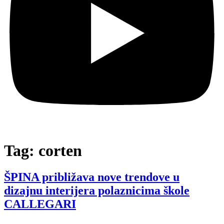
Tag:
corten
ŠPINA približava nove trendove u
dizajnu interijera polaznicima škole
CALLEGARI