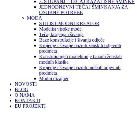
3. STUPANJ – TEČAJ KAZALIŠNE ŠMINKE
JEDNODNEVNI TEČAJ ŠMINKANJA ZA
OSOBNE POTREBE
MODA
STILIST-MODNI KREATOR
Modelist visoke mode
Tečaj krojenja i šivanja
Baze konstrukcije i šivanja odjeće
Krojenje i šivanje baznih ženskih odjevnih
predmeta
Konstruiranje i modeliranje baznih ženskih
modnih klasika
Krojenje i šivanje baznih muških odjevnih
predmeta
Modni dizajner
NOVOSTI
BLOG
O NAMA
KONTAKTI
EU PROJEKTI