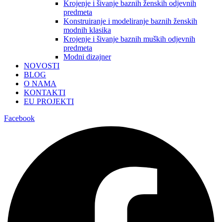
Krojenje i šivanje baznih ženskih odjevnih
predmeta
Konstruiranje i modeliranje baznih ženskih
modnih klasika
Krojenje i šivanje baznih muških odjevnih
predmeta
Modni dizajner
NOVOSTI
BLOG
O NAMA
KONTAKTI
EU PROJEKTI
Facebook