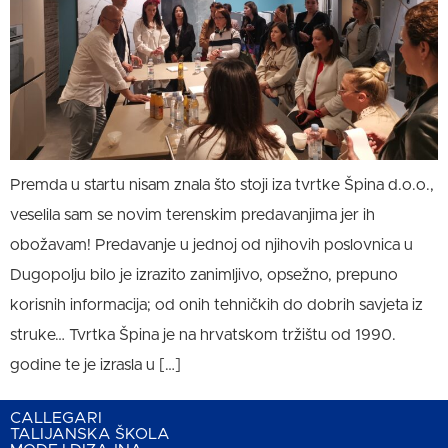
Premda u startu nisam znala što stoji iza tvrtke Špina d.o.o.,
veselila sam se novim terenskim predavanjima jer ih
obožavam! Predavanje u jednoj od njihovih poslovnica u
Dugopolju bilo je izrazito zanimljivo, opsežno, prepuno
korisnih informacija; od onih tehničkih do dobrih savjeta iz
struke… Tvrtka Špina je na hrvatskom tržištu od 1990.
godine te je izrasla u […]
CALLEGARI
TALIJANSKA ŠKOLA