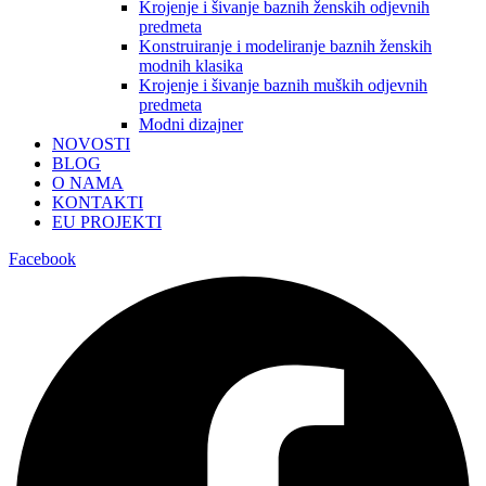
Krojenje i šivanje baznih ženskih odjevnih
predmeta
Konstruiranje i modeliranje baznih ženskih
modnih klasika
Krojenje i šivanje baznih muških odjevnih
predmeta
Modni dizajner
NOVOSTI
BLOG
O NAMA
KONTAKTI
EU PROJEKTI
Facebook