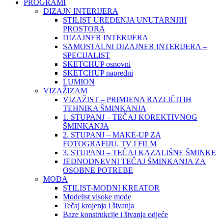
PROGRAMI
DIZAJN INTERIJERA
STILIST UREĐENJA UNUTARNJIH
PROSTORA
DIZAJNER INTERIJERA
SAMOSTALNI DIZAJNER INTERIJERA –
SPECIJALIST
SKETCHUP osnovni
SKETCHUP napredni
LUMION
VIZAŽIZAM
VIZAŽIST – PRIMJENA RAZLIČITIH
TEHNIKA ŠMINKANJA
1. STUPANJ – TEČAJ KOREKTIVNOG
ŠMINKANJA
2. STUPANJ – MAKE-UP ZA
FOTOGRAFIJU, TV I FILM
3. STUPANJ – TEČAJ KAZALIŠNE ŠMINKE
JEDNODNEVNI TEČAJ ŠMINKANJA ZA
OSOBNE POTREBE
MODA
STILIST-MODNI KREATOR
Modelist visoke mode
Tečaj krojenja i šivanja
Baze konstrukcije i šivanja odjeće