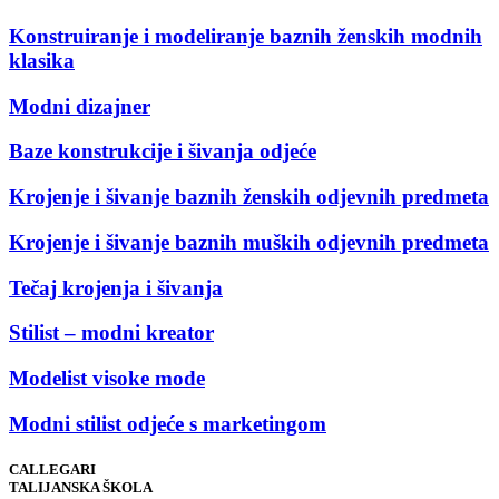
Konstruiranje i modeliranje baznih ženskih modnih
klasika
Modni dizajner
Baze konstrukcije i šivanja odjeće
Krojenje i šivanje baznih ženskih odjevnih predmeta
Krojenje i šivanje baznih muških odjevnih predmeta
Tečaj krojenja i šivanja
Stilist – modni kreator
Modelist visoke mode
Modni stilist odjeće s marketingom
CALLEGARI
TALIJANSKA ŠKOLA