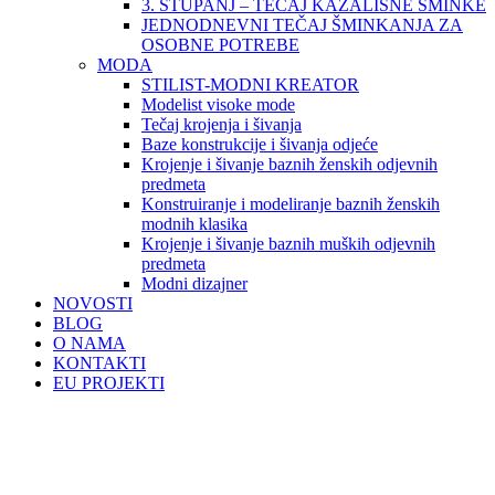
3. STUPANJ – TEČAJ KAZALIŠNE ŠMINKE
JEDNODNEVNI TEČAJ ŠMINKANJA ZA
OSOBNE POTREBE
MODA
STILIST-MODNI KREATOR
Modelist visoke mode
Tečaj krojenja i šivanja
Baze konstrukcije i šivanja odjeće
Krojenje i šivanje baznih ženskih odjevnih
predmeta
Konstruiranje i modeliranje baznih ženskih
modnih klasika
Krojenje i šivanje baznih muških odjevnih
predmeta
Modni dizajner
NOVOSTI
BLOG
O NAMA
KONTAKTI
EU PROJEKTI