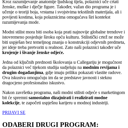
Kroz razumijevanje anatomije ljudskog tijela, polaznici uče crtati
ženske, muške i dječje figure. Također, važan dio programa je i
učenje o teoriji boja, vrstama i svojstvima tekstilnih materijala, ali i
povijesti kostima, koja polaznicima omogućava širi kontekst
razumijevanja mode.
Modni stilist mora biti osoba koja prati najnovije globalne trendove i
istovremeno posjeduje široku opću kulturu. Stilistički crtež ne može
biti uspješan bez temeljnog znanja o konstrukciji odjevnih predmeta,
jer ideje treba pretvoriti u realnost. Zato naši polaznici također uče
krojenje i šivanje ženske odjeće.
Jedna od ključnih prednosti školovanja u Callegariju je mogućnost
da polaznici već tijekom studija sudjeluju na
modnim revijama i
drugim događanjima
, gdje imaju priliku pokazati vlastite radove.
Ova iskustva omogućuju im da se predstave javnosti i steknu
dragocjeno profesionalno iskustvo.
Nakon završetka programa, naši modni stilisti odjeće s marketingom
bit će spremni
samostalno dizajnirati i realizirati modne
kolekcije
, te započeti uspješnu karijeru u modnoj industriji.
PRIJAVI SE
ODABERI DRUGI PROGRAM: