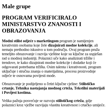
Male grupe
PROGRAM VERIFICIRALO
MINISTARSTVO ZNANOSTI I
OBRAZOVANJA
Modni stilist odjeće s marketingom
program je namijenjen
kreativnim osobama koje žele
dizajnirati modne kolekcije
, ali
nemaju prethodno iskustvo u tom području. Ovaj program pruža
temeljito obrazovanje i razvija vještine koje su ključne za uspješan
rad u modnoj industriji. Polaznici uče kako analizirati tržište i
trendove, te kako dizajnirati modne kolekcije i dodatke koji će
odgovarati potrebama tržišta. Osim talenta i kreativnosti, program
uključuje i stručna znanja o materijalima, procesu proizvodnje
odjeće te osnovama povijesti mode.
Obrazovanje je podijeljeno u četiri ključne cjeline:
Stilističko
crtanje,
Tehnika nastajanja modnog crteža,
Tekstilni materijali
i
Povijest kostima.
Velika pažnja posvećuje se razvoju
stilističkog crteža
, gdje
polaznici kroz vježbe razvijaju vlastitu kreativnost i crtačko umijeće.