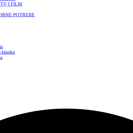
TV I FILM
SOBNE POTREBE
ta
 klasika
ta