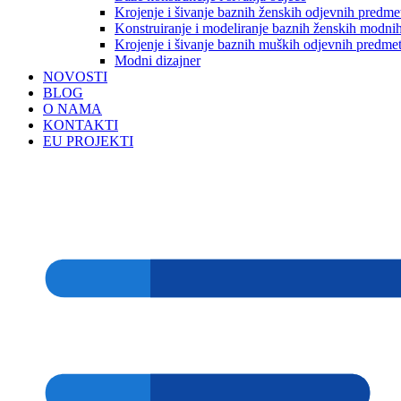
Krojenje i šivanje baznih ženskih odjevnih predme
Konstruiranje i modeliranje baznih ženskih modnih
Krojenje i šivanje baznih muških odjevnih predme
Modni dizajner
NOVOSTI
BLOG
O NAMA
KONTAKTI
EU PROJEKTI