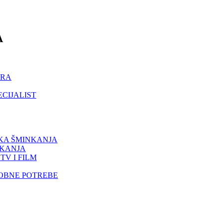
A
ORA
ECIJALIST
IKA ŠMINKANJA
NKANJA
TV I FILM
SOBNE POTREBE