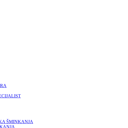
ORA
ECIJALIST
IKA ŠMINKANJA
NKANJA