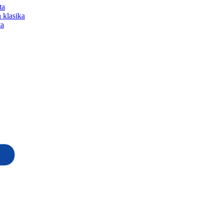
ta
 klasika
ta