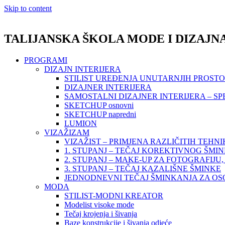
Skip to content
TALIJANSKA ŠKOLA MODE I DIZAJN
PROGRAMI
DIZAJN INTERIJERA
STILIST UREĐENJA UNUTARNJIH PROST
DIZAJNER INTERIJERA
SAMOSTALNI DIZAJNER INTERIJERA – SP
SKETCHUP osnovni
SKETCHUP napredni
LUMION
VIZAŽIZAM
VIZAŽIST – PRIMJENA RAZLIČITIH TEHN
1. STUPANJ – TEČAJ KOREKTIVNOG ŠMI
2. STUPANJ – MAKE-UP ZA FOTOGRAFIJU, 
3. STUPANJ – TEČAJ KAZALIŠNE ŠMINKE
JEDNODNEVNI TEČAJ ŠMINKANJA ZA O
MODA
STILIST-MODNI KREATOR
Modelist visoke mode
Tečaj krojenja i šivanja
Baze konstrukcije i šivanja odjeće