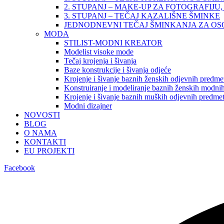
2. STUPANJ – MAKE-UP ZA FOTOGRAFIJU, 
3. STUPANJ – TEČAJ KAZALIŠNE ŠMINKE
JEDNODNEVNI TEČAJ ŠMINKANJA ZA O
MODA
STILIST-MODNI KREATOR
Modelist visoke mode
Tečaj krojenja i šivanja
Baze konstrukcije i šivanja odjeće
Krojenje i šivanje baznih ženskih odjevnih predme
Konstruiranje i modeliranje baznih ženskih modnih
Krojenje i šivanje baznih muških odjevnih predme
Modni dizajner
NOVOSTI
BLOG
O NAMA
KONTAKTI
EU PROJEKTI
Facebook