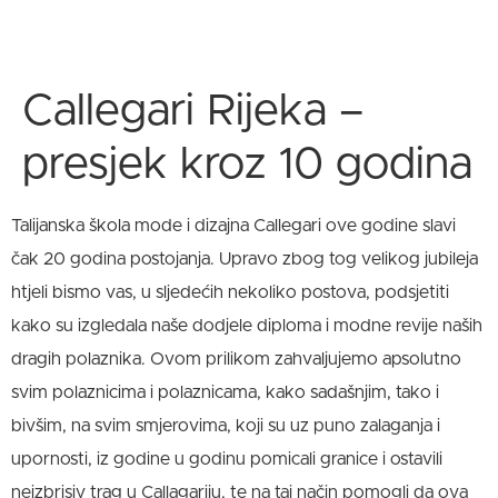
Callegari Rijeka –
presjek kroz 10 godina
Talijanska škola mode i dizajna Callegari ove godine slavi
čak 20 godina postojanja. Upravo zbog tog velikog jubileja
htjeli bismo vas, u sljedećih nekoliko postova, podsjetiti
kako su izgledala naše dodjele diploma i modne revije naših
dragih polaznika. Ovom prilikom zahvaljujemo apsolutno
svim polaznicima i polaznicama, kako sadašnjim, tako i
bivšim, na svim smjerovima, koji su uz puno zalaganja i
upornosti, iz godine u godinu pomicali granice i ostavili
neizbrisiv trag u Callagariju, te na taj način pomogli da ova