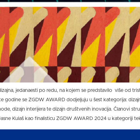
ajna, jedanaesti po redu, na kojem se predstavilo više od trist
e godine se ZGDW AWARD dodjeljuju u šest kategorija: dizajn pr
i mode, dizajn interijera te dizajn društvenih inovacija. Članovi st
 Jasne Kulaš kao finalisticu ZGDW AWARD 2024 u kategoriji tekst