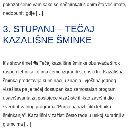
pokazat ćemo vam kako se našminkati s onim što već imate,
nadopuniti gdje […]
3. STUPANJ – TEČAJ
KAZALIŠNE ŠMINKE
It’s show time! 🎭 Tečaj kazališne šminke obuhvaća širok
raspon tehnika kojima ćemo izgraditi scenski lik. Kazališna
šminka predstavlja kulminaciju znanja i vještina jednog
vizažista pa je tečaj dostupan kao samostalan program
usavršavanja za postojeće vizažiste ili kao završni dio
sveobuhvatnog programa “Primjena različitih tehnika
šminkanja”. Kazališni vizažisti često rade u uskoj suradnji s
glumcima […]