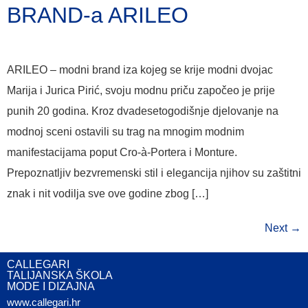
BRAND-a ARILEO
ARILEO – modni brand iza kojeg se krije modni dvojac
Marija i Jurica Pirić, svoju modnu priču započeo je prije
punih 20 godina. Kroz dvadesetogodišnje djelovanje na
modnoj sceni ostavili su trag na mnogim modnim
manifestacijama poput Cro-à-Portera i Monture.
Prepoznatljiv bezvremenski stil i elegancija njihov su zaštitni
znak i nit vodilja sve ove godine zbog […]
Next
→
CALLEGARI
TALIJANSKA ŠKOLA
MODE I DIZAJNA
www.callegari.hr