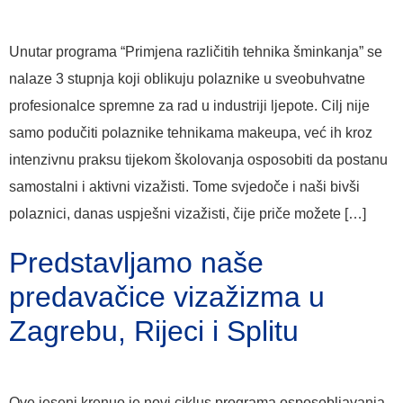
Unutar programa “Primjena različitih tehnika šminkanja” se
nalaze 3 stupnja koji oblikuju polaznike u sveobuhvatne
profesionalce spremne za rad u industriji ljepote. Cilj nije
samo podučiti polaznike tehnikama makeupa, već ih kroz
intenzivnu praksu tijekom školovanja osposobiti da postanu
samostalni i aktivni vizažisti. Tome svjedoče i naši bivši
polaznici, danas uspješni vizažisti, čije priče možete […]
Predstavljamo naše
predavačice vizažizma u
Zagrebu, Rijeci i Splitu
Ove jeseni krenuo je novi ciklus programa osposobljavanja