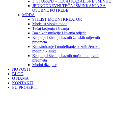
3. STUPANJ – TEČAJ KAZALIŠNE ŠMINKE
JEDNODNEVNI TEČAJ ŠMINKANJA ZA
OSOBNE POTREBE
MODA
STILIST-MODNI KREATOR
Modelist visoke mode
Tečaj krojenja i šivanja
Baze konstrukcije i šivanja odjeće
Krojenje i šivanje baznih ženskih odjevnih
predmeta
Konstruiranje i modeliranje baznih ženskih
modnih klasika
Krojenje i šivanje baznih muških odjevnih
predmeta
Modni dizajner
NOVOSTI
BLOG
O NAMA
KONTAKTI
EU PROJEKTI