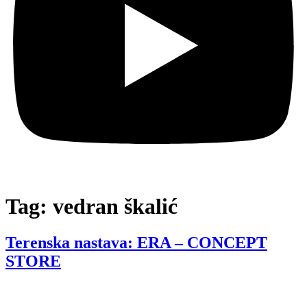
Tag:
vedran škalić
Terenska nastava: ERA – CONCEPT
STORE