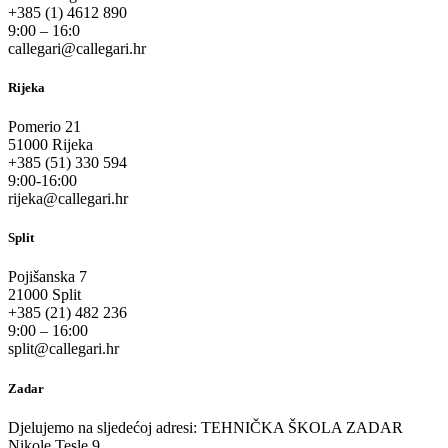
+385 (1) 4612 890
9:00 – 16:0
callegari@callegari.hr
Rijeka
Pomerio 21
51000 Rijeka
+385 (51) 330 594
9:00-16:00
rijeka@callegari.hr
Split
Pojišanska 7
21000 Split
+385 (21) 482 236
9:00 – 16:00
split@callegari.hr
Zadar
Djelujemo na sljedećoj adresi: TEHNIČKA ŠKOLA ZADAR
Nikole Tesle 9