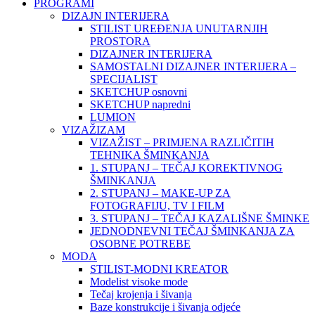
PROGRAMI
DIZAJN INTERIJERA
STILIST UREĐENJA UNUTARNJIH
PROSTORA
DIZAJNER INTERIJERA
SAMOSTALNI DIZAJNER INTERIJERA –
SPECIJALIST
SKETCHUP osnovni
SKETCHUP napredni
LUMION
VIZAŽIZAM
VIZAŽIST – PRIMJENA RAZLIČITIH
TEHNIKA ŠMINKANJA
1. STUPANJ – TEČAJ KOREKTIVNOG
ŠMINKANJA
2. STUPANJ – MAKE-UP ZA
FOTOGRAFIJU, TV I FILM
3. STUPANJ – TEČAJ KAZALIŠNE ŠMINKE
JEDNODNEVNI TEČAJ ŠMINKANJA ZA
OSOBNE POTREBE
MODA
STILIST-MODNI KREATOR
Modelist visoke mode
Tečaj krojenja i šivanja
Baze konstrukcije i šivanja odjeće