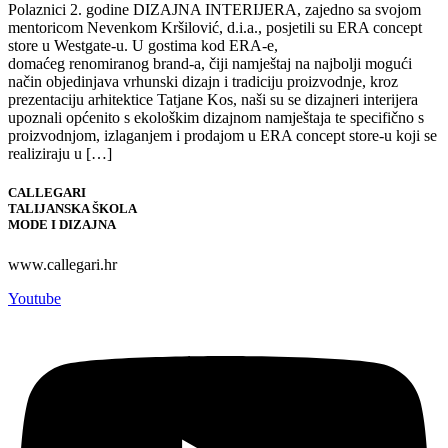
Polaznici 2. godine DIZAJNA INTERIJERA, zajedno sa svojom
mentoricom Nevenkom Kršilović, d.i.a., posjetili su ERA concept
store u Westgate-u. U gostima kod ERA-e,
domaćeg renomiranog brand-a, čiji namještaj na najbolji mogući
način objedinjava vrhunski dizajn i tradiciju proizvodnje, kroz
prezentaciju arhitektice Tatjane Kos, naši su se dizajneri interijera
upoznali općenito s ekološkim dizajnom namještaja te specifično s
proizvodnjom, izlaganjem i prodajom u ERA concept store-u koji se
realiziraju u […]
CALLEGARI
TALIJANSKA ŠKOLA
MODE I DIZAJNA
www.callegari.hr
Youtube