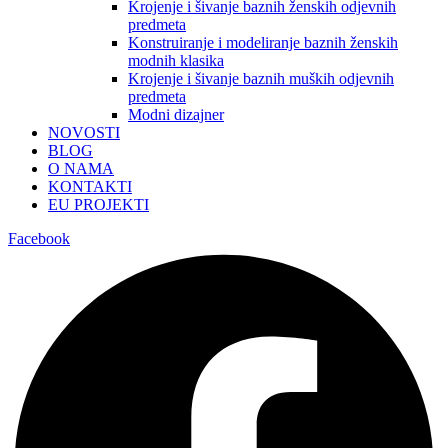
Krojenje i šivanje baznih ženskih odjevnih
predmeta
Konstruiranje i modeliranje baznih ženskih
modnih klasika
Krojenje i šivanje baznih muških odjevnih
predmeta
Modni dizajner
NOVOSTI
BLOG
O NAMA
KONTAKTI
EU PROJEKTI
Facebook