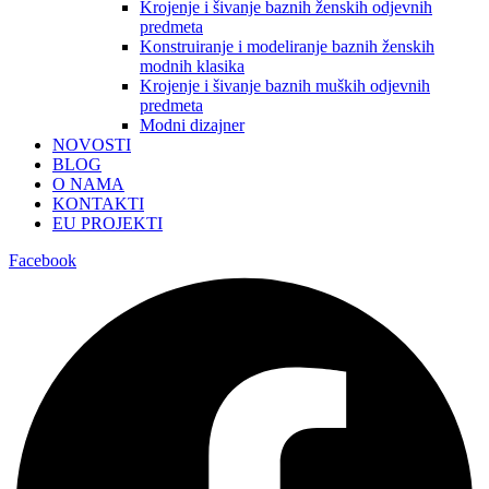
Krojenje i šivanje baznih ženskih odjevnih
predmeta
Konstruiranje i modeliranje baznih ženskih
modnih klasika
Krojenje i šivanje baznih muških odjevnih
predmeta
Modni dizajner
NOVOSTI
BLOG
O NAMA
KONTAKTI
EU PROJEKTI
Facebook