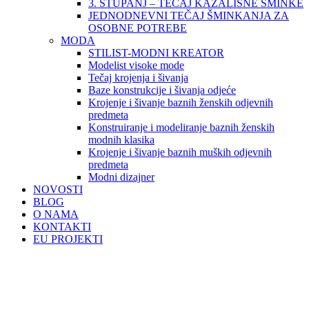
3. STUPANJ – TEČAJ KAZALIŠNE ŠMINKE
JEDNODNEVNI TEČAJ ŠMINKANJA ZA
OSOBNE POTREBE
MODA
STILIST-MODNI KREATOR
Modelist visoke mode
Tečaj krojenja i šivanja
Baze konstrukcije i šivanja odjeće
Krojenje i šivanje baznih ženskih odjevnih
predmeta
Konstruiranje i modeliranje baznih ženskih
modnih klasika
Krojenje i šivanje baznih muških odjevnih
predmeta
Modni dizajner
NOVOSTI
BLOG
O NAMA
KONTAKTI
EU PROJEKTI