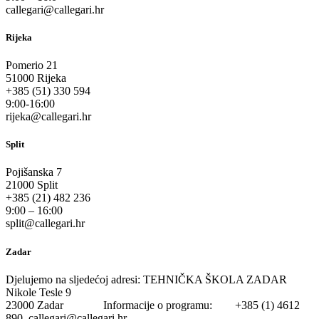
callegari@callegari.hr
Rijeka
Pomerio 21
51000 Rijeka
+385 (51) 330 594
9:00-16:00
rijeka@callegari.hr
Split
Pojišanska 7
21000 Split
+385 (21) 482 236
9:00 – 16:00
split@callegari.hr
Zadar
Djelujemo na sljedećoj adresi: TEHNIČKA ŠKOLA ZADAR
Nikole Tesle 9
23000 Zadar Informacije o programu: +385 (1) 4612
890 callegari@callegari.hr