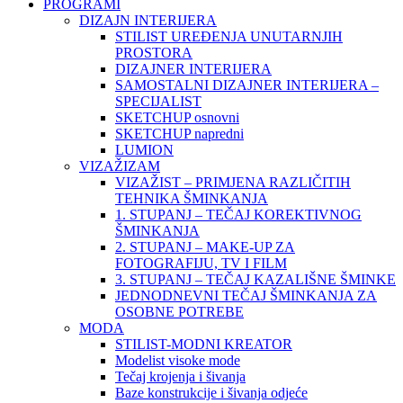
PROGRAMI
DIZAJN INTERIJERA
STILIST UREĐENJA UNUTARNJIH
PROSTORA
DIZAJNER INTERIJERA
SAMOSTALNI DIZAJNER INTERIJERA –
SPECIJALIST
SKETCHUP osnovni
SKETCHUP napredni
LUMION
VIZAŽIZAM
VIZAŽIST – PRIMJENA RAZLIČITIH
TEHNIKA ŠMINKANJA
1. STUPANJ – TEČAJ KOREKTIVNOG
ŠMINKANJA
2. STUPANJ – MAKE-UP ZA
FOTOGRAFIJU, TV I FILM
3. STUPANJ – TEČAJ KAZALIŠNE ŠMINKE
JEDNODNEVNI TEČAJ ŠMINKANJA ZA
OSOBNE POTREBE
MODA
STILIST-MODNI KREATOR
Modelist visoke mode
Tečaj krojenja i šivanja
Baze konstrukcije i šivanja odjeće