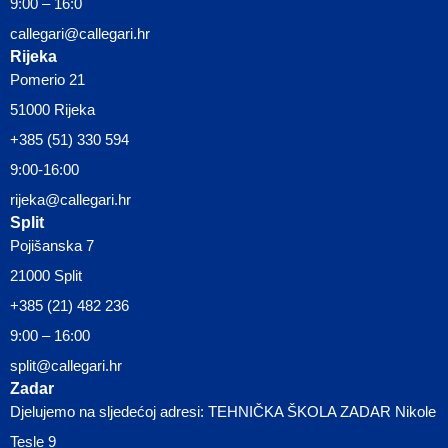
9:00 – 16:0
callegari@callegari.hr
Rijeka
Pomerio 21
51000 Rijeka
+385 (51) 330 594
9:00-16:00
rijeka@callegari.hr
Split
Pojišanska 7
21000 Split
+385 (21) 482 236
9:00 – 16:00
split@callegari.hr
Zadar
Djelujemo na sljedećoj adresi: TEHNIČKA ŠKOLA ZADAR Nikole
Tesle 9