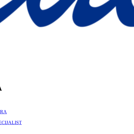
A
ORA
ECIJALIST