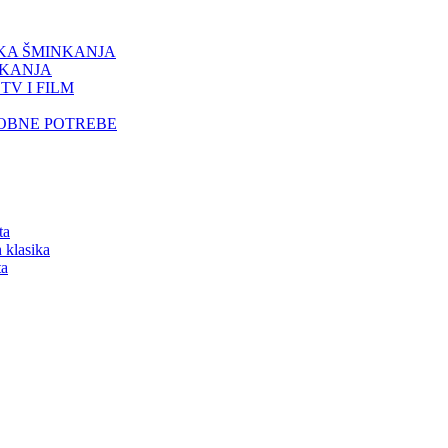
IKA ŠMINKANJA
NKANJA
TV I FILM
SOBNE POTREBE
ta
 klasika
ta