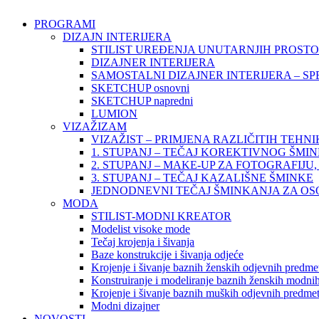
PROGRAMI
DIZAJN INTERIJERA
STILIST UREĐENJA UNUTARNJIH PROST
DIZAJNER INTERIJERA
SAMOSTALNI DIZAJNER INTERIJERA – SP
SKETCHUP osnovni
SKETCHUP napredni
LUMION
VIZAŽIZAM
VIZAŽIST – PRIMJENA RAZLIČITIH TEHN
1. STUPANJ – TEČAJ KOREKTIVNOG ŠMI
2. STUPANJ – MAKE-UP ZA FOTOGRAFIJU, 
3. STUPANJ – TEČAJ KAZALIŠNE ŠMINKE
JEDNODNEVNI TEČAJ ŠMINKANJA ZA O
MODA
STILIST-MODNI KREATOR
Modelist visoke mode
Tečaj krojenja i šivanja
Baze konstrukcije i šivanja odjeće
Krojenje i šivanje baznih ženskih odjevnih predme
Konstruiranje i modeliranje baznih ženskih modnih
Krojenje i šivanje baznih muških odjevnih predme
Modni dizajner
NOVOSTI