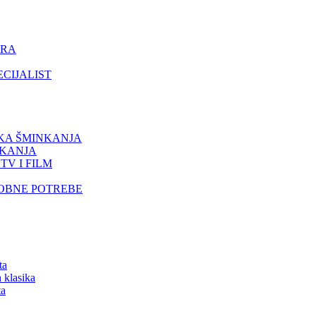
ORA
ECIJALIST
IKA ŠMINKANJA
NKANJA
TV I FILM
SOBNE POTREBE
ta
 klasika
ta