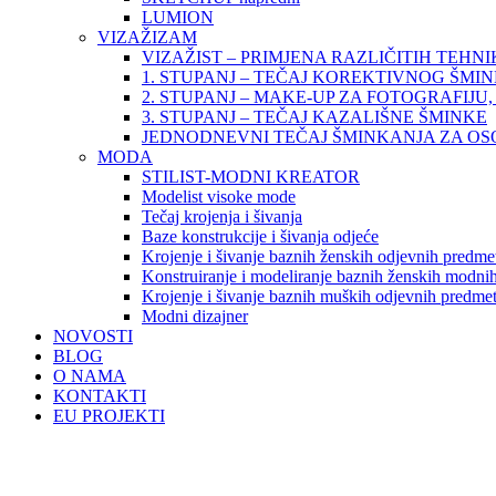
LUMION
VIZAŽIZAM
VIZAŽIST – PRIMJENA RAZLIČITIH TEHN
1. STUPANJ – TEČAJ KOREKTIVNOG ŠMI
2. STUPANJ – MAKE-UP ZA FOTOGRAFIJU, 
3. STUPANJ – TEČAJ KAZALIŠNE ŠMINKE
JEDNODNEVNI TEČAJ ŠMINKANJA ZA O
MODA
STILIST-MODNI KREATOR
Modelist visoke mode
Tečaj krojenja i šivanja
Baze konstrukcije i šivanja odjeće
Krojenje i šivanje baznih ženskih odjevnih predme
Konstruiranje i modeliranje baznih ženskih modnih
Krojenje i šivanje baznih muških odjevnih predme
Modni dizajner
NOVOSTI
BLOG
O NAMA
KONTAKTI
EU PROJEKTI