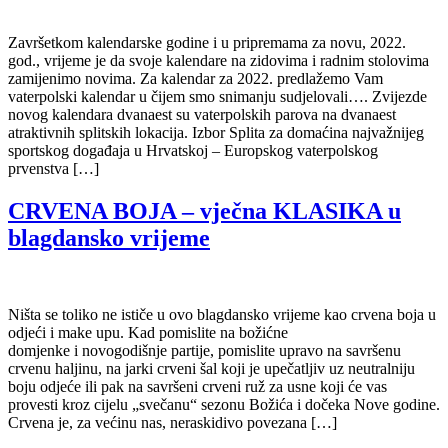
Završetkom kalendarske godine i u pripremama za novu, 2022.
god., vrijeme je da svoje kalendare na zidovima i radnim stolovima
zamijenimo novima. Za kalendar za 2022. predlažemo Vam
vaterpolski kalendar u čijem smo snimanju sudjelovali…. Zvijezde
novog kalendara dvanaest su vaterpolskih parova na dvanaest
atraktivnih splitskih lokacija. Izbor Splita za domaćina najvažnijeg
sportskog događaja u Hrvatskoj – Europskog vaterpolskog
prvenstva […]
CRVENA BOJA – vječna KLASIKA u
blagdansko vrijeme
Ništa se toliko ne ističe u ovo blagdansko vrijeme kao crvena boja u
odjeći i make upu. Kad pomislite na božićne
domjenke i novogodišnje partije, pomislite upravo na savršenu
crvenu haljinu, na jarki crveni šal koji je upečatljiv uz neutralniju
boju odjeće ili pak na savršeni crveni ruž za usne koji će vas
provesti kroz cijelu „svečanu“ sezonu Božića i dočeka Nove godine.
Crvena je, za većinu nas, neraskidivo povezana […]