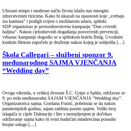
Ubrzani tempo i moderan način života izlažu nas mnogim
zdravstvenim rizicima. Kako bi ukazali na opasnosti koje „vrebaju
iza kantuna“ i podigli svijest o moždanom udaru, splitski
SDP organizirao je javnozdravstvenu kampanju “Dan crvenih
haljina“. Nakon cjelodnevnih događanja posvećenih prevenciji,
vrhunac kampanje dogodio se u splitskom hotelu Briig. Uvodnim
kratkim filmom započelo je druženje nakon kojeg je uslijedila […]
Škola Callegari – službeni sponzor 9.
međunarodnog SAJMA VJENČANJA
“Wedding day”
Ovoga vikenda, u velikoj dvorani Š.C. Gripe u Splitu, održavao se
9. po redu međunarodni SAJAM VJENČANJA “Wedding day”.
Organizatorica sajma, Gordana Franić, pobrinula se da nakon
pandemijskih godina, sajam zablista punim sjajem. Veliki broj
izlagača iz cijele Dalmacije i šire s nestrpljenjem je dočekao
održavanje sajma kako bi svim budućim mladencima ponudio
brojne usluge […]