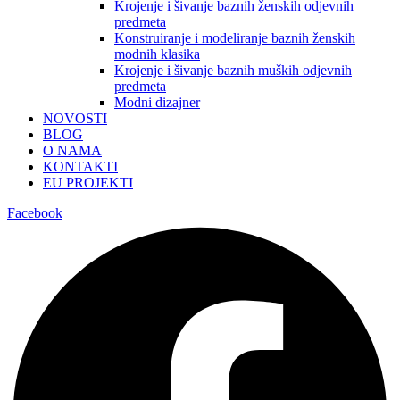
Krojenje i šivanje baznih ženskih odjevnih
predmeta
Konstruiranje i modeliranje baznih ženskih
modnih klasika
Krojenje i šivanje baznih muških odjevnih
predmeta
Modni dizajner
NOVOSTI
BLOG
O NAMA
KONTAKTI
EU PROJEKTI
Facebook