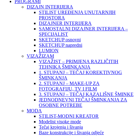
PROGRAMI
DIZAJN INTERIJERA
STILIST UREĐENJA UNUTARNJIH
PROSTORA
DIZAJNER INTERIJERA
SAMOSTALNI DIZAJNER INTERIJERA –
SPECIJALIST
SKETCHUP osnovni
SKETCHUP napredni
LUMION
VIZAŽIZAM
VIZAŽIST – PRIMJENA RAZLIČITIH
TEHNIKA ŠMINKANJA
1. STUPANJ – TEČAJ KOREKTIVNOG
ŠMINKANJA
2. STUPANJ – MAKE-UP ZA
FOTOGRAFIJU, TV I FILM
3. STUPANJ – TEČAJ KAZALIŠNE ŠMINKE
JEDNODNEVNI TEČAJ ŠMINKANJA ZA
OSOBNE POTREBE
MODA
STILIST-MODNI KREATOR
Modelist visoke mode
Tečaj krojenja i šivanja
Baze konstrukcije i šivanja odjeće