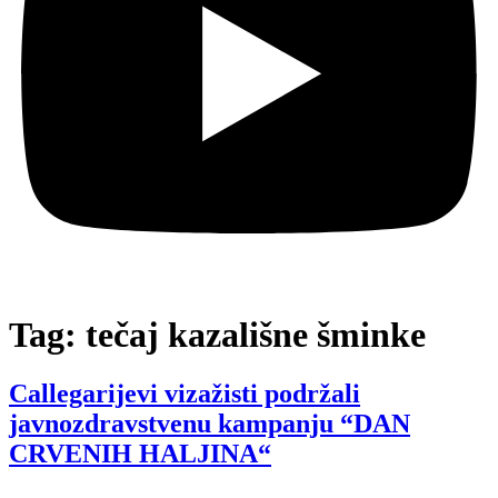
Tag:
tečaj kazališne šminke
Callegarijevi vizažisti podržali
javnozdravstvenu kampanju “DAN
CRVENIH HALJINA“