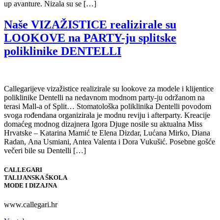
up avanture. Nizala su se […]
Naše VIZAŽISTICE realizirale su
LOOKOVE na PARTY-ju splitske
poliklinike DENTELLI
Callegarijeve vizažistice realizirale su lookove za modele i klijentice
poliklinike Dentelli na nedavnom modnom party-ju održanom na
terasi Mall-a of Split… Stomatološka poliklinika Dentelli povodom
svoga rođendana organizirala je modnu reviju i afterparty. Kreacije
domaćeg modnog dizajnera Igora Djuge nosile su aktualna Miss
Hrvatske – Katarina Mamić te Elena Dizdar, Lućana Mirko, Diana
Radan, Ana Usmiani, Antea Valenta i Dora Vukušić. Posebne gošće
večeri bile su Dentelli […]
CALLEGARI
TALIJANSKA ŠKOLA
MODE I DIZAJNA
www.callegari.hr