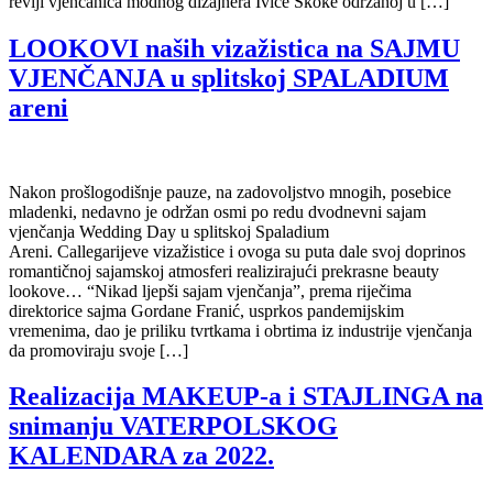
reviji vjenčanica modnog dizajnera Ivice Skoke održanoj u […]
LOOKOVI naših vizažistica na SAJMU
VJENČANJA u splitskoj SPALADIUM
areni
Nakon prošlogodišnje pauze, na zadovoljstvo mnogih, posebice
mladenki, nedavno je održan osmi po redu dvodnevni sajam
vjenčanja Wedding Day u splitskoj Spaladium
Areni. Callegarijeve vizažistice i ovoga su puta dale svoj doprinos
romantičnoj sajamskoj atmosferi realizirajući prekrasne beauty
lookove… “Nikad ljepši sajam vjenčanja”, prema riječima
direktorice sajma Gordane Franić, usprkos pandemijskim
vremenima, dao je priliku tvrtkama i obrtima iz industrije vjenčanja
da promoviraju svoje […]
Realizacija MAKEUP-a i STAJLINGA na
snimanju VATERPOLSKOG
KALENDARA za 2022.