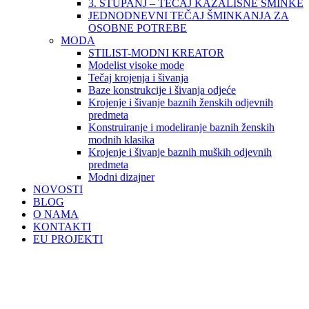
3. STUPANJ – TEČAJ KAZALIŠNE ŠMINKE
JEDNODNEVNI TEČAJ ŠMINKANJA ZA
OSOBNE POTREBE
MODA
STILIST-MODNI KREATOR
Modelist visoke mode
Tečaj krojenja i šivanja
Baze konstrukcije i šivanja odjeće
Krojenje i šivanje baznih ženskih odjevnih
predmeta
Konstruiranje i modeliranje baznih ženskih
modnih klasika
Krojenje i šivanje baznih muških odjevnih
predmeta
Modni dizajner
NOVOSTI
BLOG
O NAMA
KONTAKTI
EU PROJEKTI