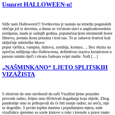
Ususret HALLOWEEN-u!
Stiže nam Halloween!!! Svetkovina je nastala na temelju poganskih
običaja još iz davnina, a danas se većinom slavi u anglosaksonskim
zemljama, mada je zadnjih godina, popularizacijom istoimenih horor
filmova, postala dosta prisutna i kod nas. To je zabavni festival koji
uključuje mitološke likove
poput vještica, vampira, duhova, zombija, kostura…. Bez obzira na
oprečna mišljenja oko Halloweena, definitivno izaziva kreativnost u
punom smislu riječi i otvara čudesan svijet mašte. Naši […]
„NAŠMINKANO“ LJETO SPLITSKIH
VIZAŽISTA
S obzirom da smo naviknuli da naši Vizažisti ljetne praznike
provode radno, željno smo iščekivali događanja koja slijede. Zbog
pandemije smo se pribojavali da će biti manje radno; na sreću, nije
se dogodilo. S prvim toplim danima i popuštanjem mjera, naše
vizažistice spremno su uzele kistove u ruke i krenule u prave make