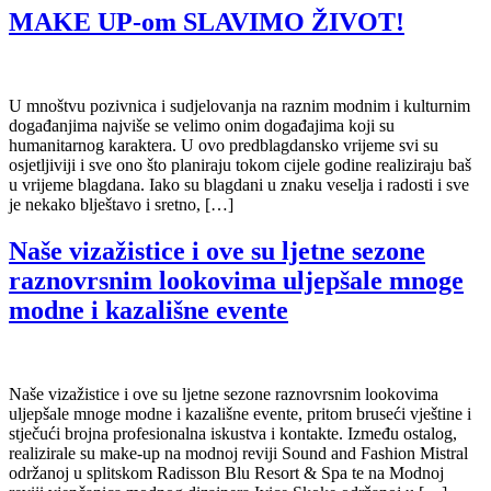
MAKE UP-om SLAVIMO ŽIVOT!
U mnoštvu pozivnica i sudjelovanja na raznim modnim i kulturnim
događanjima najviše se velimo onim događajima koji su
humanitarnog karaktera. U ovo predblagdansko vrijeme svi su
osjetljiviji i sve ono što planiraju tokom cijele godine realiziraju baš
u vrijeme blagdana. Iako su blagdani u znaku veselja i radosti i sve
je nekako blještavo i sretno, […]
Naše vizažistice i ove su ljetne sezone
raznovrsnim lookovima uljepšale mnoge
modne i kazališne evente
Naše vizažistice i ove su ljetne sezone raznovrsnim lookovima
uljepšale mnoge modne i kazališne evente, pritom bruseći vještine i
stječući brojna profesionalna iskustva i kontakte. Između ostalog,
realizirale su make-up na modnoj reviji Sound and Fashion Mistral
održanoj u splitskom Radisson Blu Resort & Spa te na Modnoj