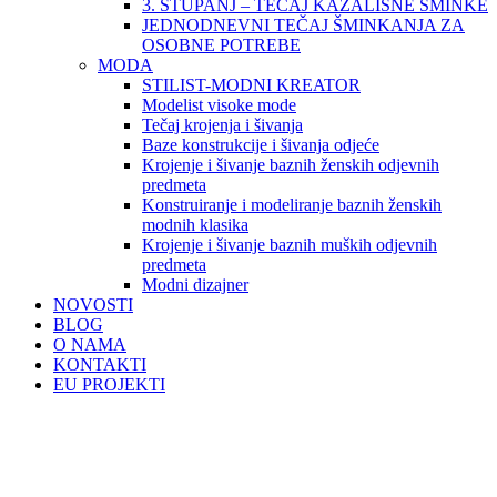
3. STUPANJ – TEČAJ KAZALIŠNE ŠMINKE
JEDNODNEVNI TEČAJ ŠMINKANJA ZA
OSOBNE POTREBE
MODA
STILIST-MODNI KREATOR
Modelist visoke mode
Tečaj krojenja i šivanja
Baze konstrukcije i šivanja odjeće
Krojenje i šivanje baznih ženskih odjevnih
predmeta
Konstruiranje i modeliranje baznih ženskih
modnih klasika
Krojenje i šivanje baznih muških odjevnih
predmeta
Modni dizajner
NOVOSTI
BLOG
O NAMA
KONTAKTI
EU PROJEKTI