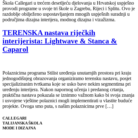
Škola Callegari u trećem desetljeću djelovanja u Hrvatskoj uspješno
provodi programe u svoje tri škole u Zagrebu, Rijeci i Splitu. Ovo je
razdoblje obilježeno uspostavljanjem mnogih uspješnih suradnji u
područjima dizajna interijera, modnog dizajna i vizažizma.
TERENSKA nastava riječkih
interijerista: Lightwave & Stanca &
Caparol
Polaznicima programa Stilist uređenja unutarnjih prostora pri kraju
jednogodišnjeg obrazovanja organiziramo terensku nastavu, posjet
specijaliziranim tvrtkama koje se usko bave nekim segmentima pri
uređenju interijera. Nakon napornog učenja i predanog crtanja,
praktična nastava pokazala se iznimno važnom kako bi svoja znanja
i usvojene vještine polaznici mogli implementirati u vlastite buduće
projekte. Ovoga smo puta, s našim polaznicima prve […]
CALLEGARI
TALIJANSKA ŠKOLA
MODE I DIZAJNA