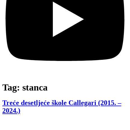
Tag:
stanca
Treće desetljeće škole Callegari (2015. –
2024.)