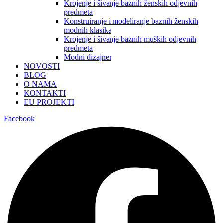
Krojenje i šivanje baznih ženskih odjevnih
predmeta
Konstruiranje i modeliranje baznih ženskih
modnih klasika
Krojenje i šivanje baznih muških odjevnih
predmeta
Modni dizajner
NOVOSTI
BLOG
O NAMA
KONTAKTI
EU PROJEKTI
Facebook