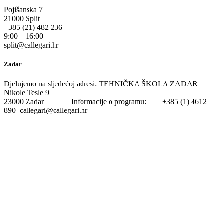
Pojišanska 7
21000 Split
+385 (21) 482 236
9:00 – 16:00
split@callegari.hr
Zadar
Djelujemo na sljedećoj adresi: TEHNIČKA ŠKOLA ZADAR
Nikole Tesle 9
23000 Zadar Informacije o programu: +385 (1) 4612
890 callegari@callegari.hr