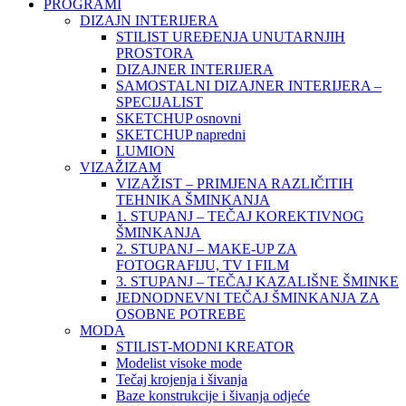
PROGRAMI
DIZAJN INTERIJERA
STILIST UREĐENJA UNUTARNJIH
PROSTORA
DIZAJNER INTERIJERA
SAMOSTALNI DIZAJNER INTERIJERA –
SPECIJALIST
SKETCHUP osnovni
SKETCHUP napredni
LUMION
VIZAŽIZAM
VIZAŽIST – PRIMJENA RAZLIČITIH
TEHNIKA ŠMINKANJA
1. STUPANJ – TEČAJ KOREKTIVNOG
ŠMINKANJA
2. STUPANJ – MAKE-UP ZA
FOTOGRAFIJU, TV I FILM
3. STUPANJ – TEČAJ KAZALIŠNE ŠMINKE
JEDNODNEVNI TEČAJ ŠMINKANJA ZA
OSOBNE POTREBE
MODA
STILIST-MODNI KREATOR
Modelist visoke mode
Tečaj krojenja i šivanja
Baze konstrukcije i šivanja odjeće