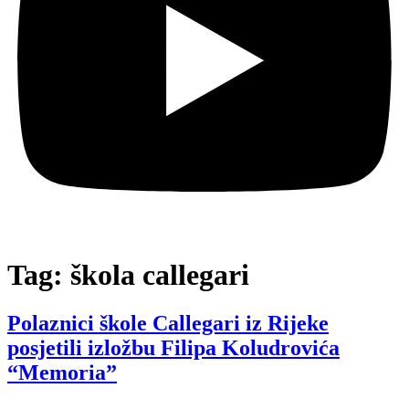
Tag:
škola callegari
Polaznici škole Callegari iz Rijeke
posjetili izložbu Filipa Koludrovića
“Memoria”