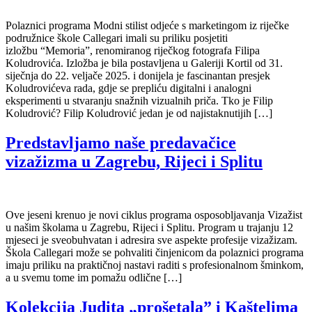
Polaznici programa Modni stilist odjeće s marketingom iz riječke
podružnice škole Callegari imali su priliku posjetiti
izložbu “Memoria”, renomiranog riječkog fotografa Filipa
Koludrovića. Izložba je bila postavljena u Galeriji Kortil od 31.
siječnja do 22. veljače 2025. i donijela je fascinantan presjek
Koludrovićeva rada, gdje se prepliću digitalni i analogni
eksperimenti u stvaranju snažnih vizualnih priča. Tko je Filip
Koludrović? Filip Koludrović jedan je od najistaknutijih […]
Predstavljamo naše predavačice
vizažizma u Zagrebu, Rijeci i Splitu
Ove jeseni krenuo je novi ciklus programa osposobljavanja Vizažist
u našim školama u Zagrebu, Rijeci i Splitu. Program u trajanju 12
mjeseci je sveobuhvatan i adresira sve aspekte profesije vizažizam.
Škola Callegari može se pohvaliti činjenicom da polaznici programa
imaju priliku na praktičnoj nastavi raditi s profesionalnom šminkom,
a u svemu tome im pomažu odlične […]
Kolekcija Judita „prošetala” i Kaštelima