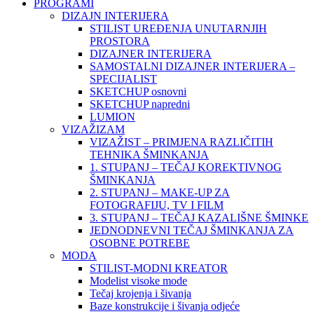
PROGRAMI
DIZAJN INTERIJERA
STILIST UREĐENJA UNUTARNJIH
PROSTORA
DIZAJNER INTERIJERA
SAMOSTALNI DIZAJNER INTERIJERA –
SPECIJALIST
SKETCHUP osnovni
SKETCHUP napredni
LUMION
VIZAŽIZAM
VIZAŽIST – PRIMJENA RAZLIČITIH
TEHNIKA ŠMINKANJA
1. STUPANJ – TEČAJ KOREKTIVNOG
ŠMINKANJA
2. STUPANJ – MAKE-UP ZA
FOTOGRAFIJU, TV I FILM
3. STUPANJ – TEČAJ KAZALIŠNE ŠMINKE
JEDNODNEVNI TEČAJ ŠMINKANJA ZA
OSOBNE POTREBE
MODA
STILIST-MODNI KREATOR
Modelist visoke mode
Tečaj krojenja i šivanja
Baze konstrukcije i šivanja odjeće