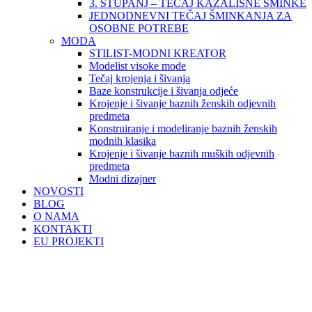
3. STUPANJ – TEČAJ KAZALIŠNE ŠMINKE
JEDNODNEVNI TEČAJ ŠMINKANJA ZA
OSOBNE POTREBE
MODA
STILIST-MODNI KREATOR
Modelist visoke mode
Tečaj krojenja i šivanja
Baze konstrukcije i šivanja odjeće
Krojenje i šivanje baznih ženskih odjevnih
predmeta
Konstruiranje i modeliranje baznih ženskih
modnih klasika
Krojenje i šivanje baznih muških odjevnih
predmeta
Modni dizajner
NOVOSTI
BLOG
O NAMA
KONTAKTI
EU PROJEKTI