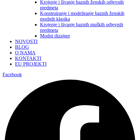
Krojenje i šivanje baznih ženskih odjevnih
predmeta
Konstruiranje i modeliranje baznih ženskih
modnih klasika
Krojenje i šivanje baznih muških odjevnih
predmeta
Modni dizajner
NOVOSTI
BLOG
O NAMA
KONTAKTI
EU PROJEKTI
Facebook