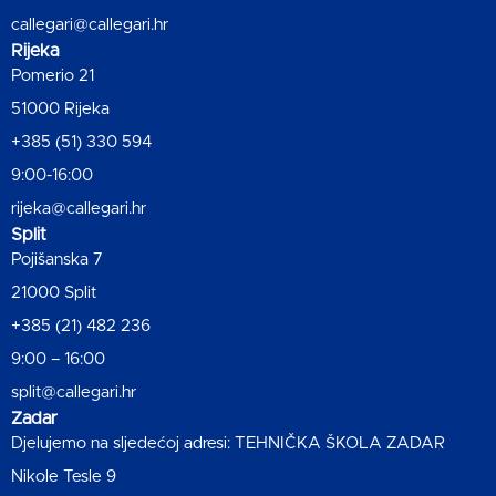
callegari@callegari.hr
Rijeka
Pomerio 21
51000 Rijeka
+385 (51) 330 594
9:00-16:00
rijeka@callegari.hr
Split
Pojišanska 7
21000 Split
+385 (21) 482 236
9:00 – 16:00
split@callegari.hr
Zadar
Djelujemo na sljedećoj adresi: TEHNIČKA ŠKOLA ZADAR
Nikole Tesle 9