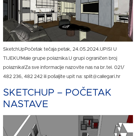
SketchUpPočetak tečaja petak, 24.05.2024.UPISI U
TIJEKU!Male grupe polaznika.U grupi ograničen broj
polaznika!Za sve informacije nazovite nas na br.tel. 021/
482 236, 482 242 ili pošaljite upit na: split@callegari.hr
SKETCHUP – POČETAK
NASTAVE