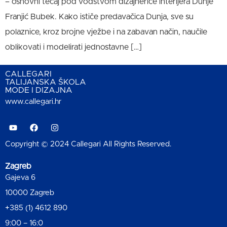
– osnovni tečaj pod vodstvom dizajnerice interijera Dunje
Franjić Bubek. ​Kako ističe predavačica Dunja, sve su
polaznice, kroz brojne vježbe i na zabavan način, naučile
oblikovati i modelirati jednostavne […]
CALLEGARI
TALIJANSKA ŠKOLA
MODE I DIZAJNA
www.callegari.hr
Copyright © 2024 Callegari All Rights Reserved.
Zagreb
Gajeva 6
10000 Zagreb
+385 (1) 4612 890
9:00 – 16:0