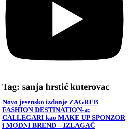
Tag:
sanja hrstić kuterovac
Novo jesensko izdanje ZAGREB
FASHION DESTINATION-a:
CALLEGARI kao MAKE UP SPONZOR
i MODNI BREND – IZLAGAČ