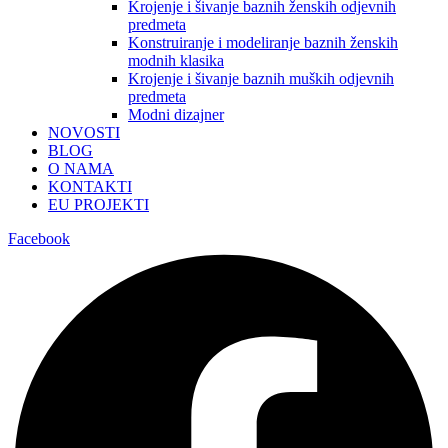
Krojenje i šivanje baznih ženskih odjevnih
predmeta
Konstruiranje i modeliranje baznih ženskih
modnih klasika
Krojenje i šivanje baznih muških odjevnih
predmeta
Modni dizajner
NOVOSTI
BLOG
O NAMA
KONTAKTI
EU PROJEKTI
Facebook