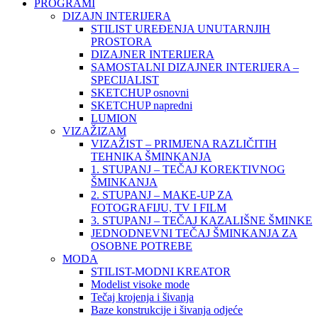
PROGRAMI
DIZAJN INTERIJERA
STILIST UREĐENJA UNUTARNJIH
PROSTORA
DIZAJNER INTERIJERA
SAMOSTALNI DIZAJNER INTERIJERA –
SPECIJALIST
SKETCHUP osnovni
SKETCHUP napredni
LUMION
VIZAŽIZAM
VIZAŽIST – PRIMJENA RAZLIČITIH
TEHNIKA ŠMINKANJA
1. STUPANJ – TEČAJ KOREKTIVNOG
ŠMINKANJA
2. STUPANJ – MAKE-UP ZA
FOTOGRAFIJU, TV I FILM
3. STUPANJ – TEČAJ KAZALIŠNE ŠMINKE
JEDNODNEVNI TEČAJ ŠMINKANJA ZA
OSOBNE POTREBE
MODA
STILIST-MODNI KREATOR
Modelist visoke mode
Tečaj krojenja i šivanja
Baze konstrukcije i šivanja odjeće