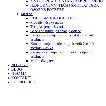
3. STUPANJ – TEČAJ KAZALIŠNE ŠMINKE
JEDNODNEVNI TEČAJ ŠMINKANJA ZA
OSOBNE POTREBE
MODA
STILIST-MODNI KREATOR
Modelist visoke mode
Tečaj krojenja i šivanja
Baze konstrukcije i šivanja odjeće
Krojenje i šivanje baznih ženskih odjevnih
predmeta
Konstruiranje i modeliranje baznih ženskih
modnih klasika
Krojenje i šivanje baznih muških odjevnih
predmeta
Modni dizajner
NOVOSTI
BLOG
O NAMA
KONTAKTI
EU PROJEKTI