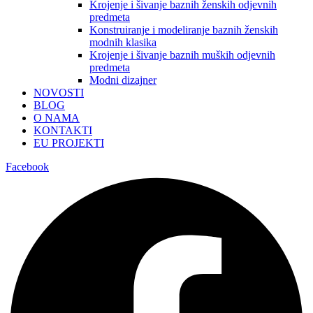
Krojenje i šivanje baznih ženskih odjevnih
predmeta
Konstruiranje i modeliranje baznih ženskih
modnih klasika
Krojenje i šivanje baznih muških odjevnih
predmeta
Modni dizajner
NOVOSTI
BLOG
O NAMA
KONTAKTI
EU PROJEKTI
Facebook