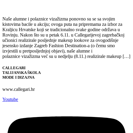
Naše alumne i polaznice vizažizma ponovno su se sa svojim
kistovima bacile u akciju; ovoga puta na pripremama za izbor za
Kraljicu Hrvatske koji se tradicionalno svake godine održava u
Rovinju. Nakon što su u petak 6.11. u Callegarijevoj zagrebačkoj
učionici realizirale posljednje makeup lookove za ovogodišnje
jesensko izdanje Zagreb Fashion Destination-a (o čemu smo
izvjestili u pretposljednjoj objavi), naše alumne i
polaznice vizažizma već su u nedjelju (8.11.) realizirale makeup […]
CALLEGARI
TALIJANSKA ŠKOLA
MODE I DIZAJNA
www.callegari.hr
Youtube