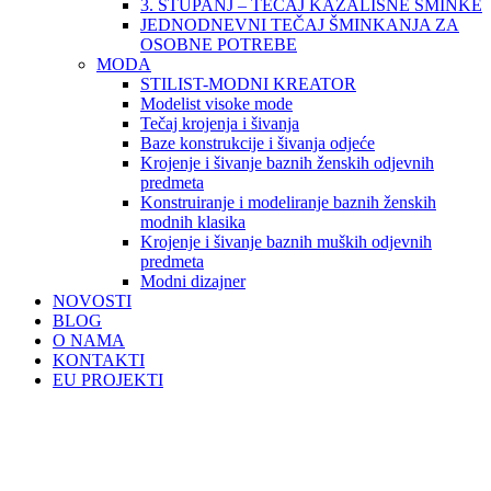
3. STUPANJ – TEČAJ KAZALIŠNE ŠMINKE
JEDNODNEVNI TEČAJ ŠMINKANJA ZA
OSOBNE POTREBE
MODA
STILIST-MODNI KREATOR
Modelist visoke mode
Tečaj krojenja i šivanja
Baze konstrukcije i šivanja odjeće
Krojenje i šivanje baznih ženskih odjevnih
predmeta
Konstruiranje i modeliranje baznih ženskih
modnih klasika
Krojenje i šivanje baznih muških odjevnih
predmeta
Modni dizajner
NOVOSTI
BLOG
O NAMA
KONTAKTI
EU PROJEKTI