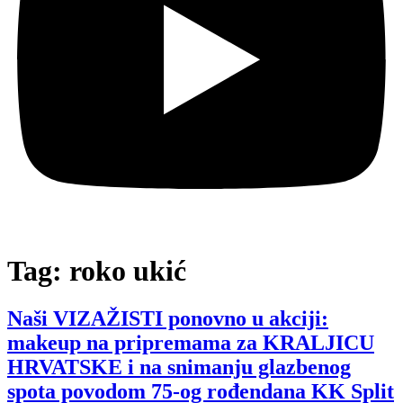
Tag:
roko ukić
Naši VIZAŽISTI ponovno u akciji:
makeup na pripremama za KRALJICU
HRVATSKE i na snimanju glazbenog
spota povodom 75-og rođendana KK Split