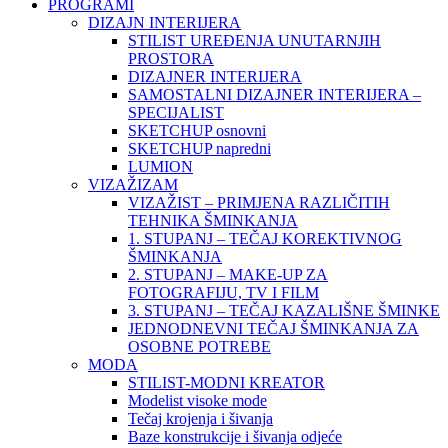
PROGRAMI
DIZAJN INTERIJERA
STILIST UREĐENJA UNUTARNJIH
PROSTORA
DIZAJNER INTERIJERA
SAMOSTALNI DIZAJNER INTERIJERA –
SPECIJALIST
SKETCHUP osnovni
SKETCHUP napredni
LUMION
VIZAŽIZAM
VIZAŽIST – PRIMJENA RAZLIČITIH
TEHNIKA ŠMINKANJA
1. STUPANJ – TEČAJ KOREKTIVNOG
ŠMINKANJA
2. STUPANJ – MAKE-UP ZA
FOTOGRAFIJU, TV I FILM
3. STUPANJ – TEČAJ KAZALIŠNE ŠMINKE
JEDNODNEVNI TEČAJ ŠMINKANJA ZA
OSOBNE POTREBE
MODA
STILIST-MODNI KREATOR
Modelist visoke mode
Tečaj krojenja i šivanja
Baze konstrukcije i šivanja odjeće