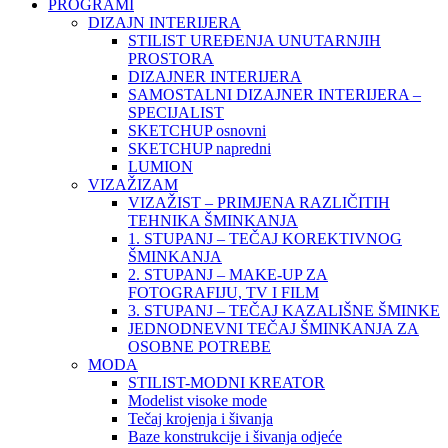
PROGRAMI
DIZAJN INTERIJERA
STILIST UREĐENJA UNUTARNJIH
PROSTORA
DIZAJNER INTERIJERA
SAMOSTALNI DIZAJNER INTERIJERA –
SPECIJALIST
SKETCHUP osnovni
SKETCHUP napredni
LUMION
VIZAŽIZAM
VIZAŽIST – PRIMJENA RAZLIČITIH
TEHNIKA ŠMINKANJA
1. STUPANJ – TEČAJ KOREKTIVNOG
ŠMINKANJA
2. STUPANJ – MAKE-UP ZA
FOTOGRAFIJU, TV I FILM
3. STUPANJ – TEČAJ KAZALIŠNE ŠMINKE
JEDNODNEVNI TEČAJ ŠMINKANJA ZA
OSOBNE POTREBE
MODA
STILIST-MODNI KREATOR
Modelist visoke mode
Tečaj krojenja i šivanja
Baze konstrukcije i šivanja odjeće