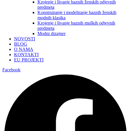
Krojenje i šivanje baznih ženskih odjevnih
predmeta
Konstruiranje i modeliranje baznih ženskih
modnih klasika
Krojenje i šivanje baznih muških odjevnih
predmeta
Modni dizajner
NOVOSTI
BLOG
O NAMA
KONTAKTI
EU PROJEKTI
Facebook