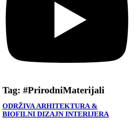
Tag:
#PrirodniMaterijali
ODRŽIVA ARHITEKTURA &
BIOFILNI DIZAJN INTERIJERA