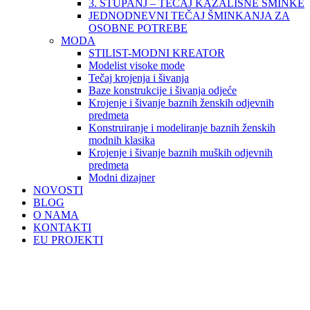
3. STUPANJ – TEČAJ KAZALIŠNE ŠMINKE
JEDNODNEVNI TEČAJ ŠMINKANJA ZA
OSOBNE POTREBE
MODA
STILIST-MODNI KREATOR
Modelist visoke mode
Tečaj krojenja i šivanja
Baze konstrukcije i šivanja odjeće
Krojenje i šivanje baznih ženskih odjevnih
predmeta
Konstruiranje i modeliranje baznih ženskih
modnih klasika
Krojenje i šivanje baznih muških odjevnih
predmeta
Modni dizajner
NOVOSTI
BLOG
O NAMA
KONTAKTI
EU PROJEKTI