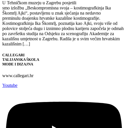
U Tehničkom muzeju u Zagrebu posjetili
smo izložbu „Beskompromisna svoja – kostimografkinja Ika
Škomrlj Ajki“, postavljenu u znak sjećanja na nedavno
preminulu doajenku hrvatske kazališne kostimografije.
Kostimografkinja Ika Škomrlj, poznatija kao Ajki, svoju više od
polovice stoljeća dugu i iznimno plodnu karijeru započela je odmah
po završetku studija na Odsjeku za scenografiju Akademije za
kazališnu umjetnost u Zagrebu. Radila je u svim većim hrvatskim
kazališnim […]
CALLEGARI
TALIJANSKA ŠKOLA
MODE I DIZAJNA
www.callegari.hr
Youtube