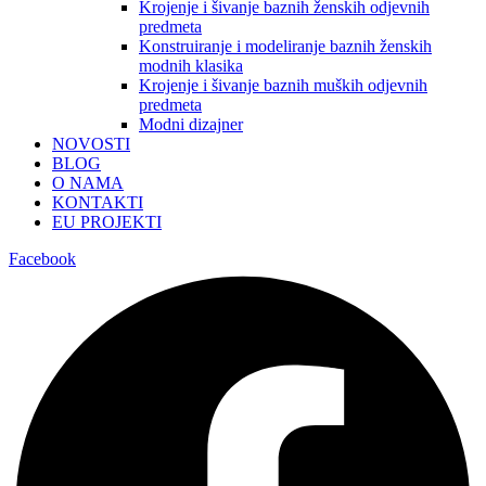
Krojenje i šivanje baznih ženskih odjevnih
predmeta
Konstruiranje i modeliranje baznih ženskih
modnih klasika
Krojenje i šivanje baznih muških odjevnih
predmeta
Modni dizajner
NOVOSTI
BLOG
O NAMA
KONTAKTI
EU PROJEKTI
Facebook