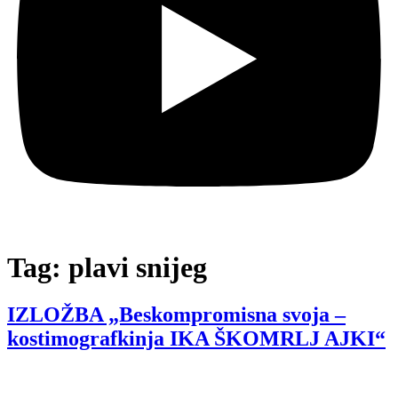
Tag:
plavi snijeg
IZLOŽBA „Beskompromisna svoja –
kostimografkinja IKA ŠKOMRLJ AJKI“