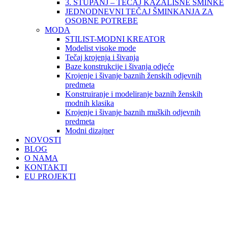
3. STUPANJ – TEČAJ KAZALIŠNE ŠMINKE
JEDNODNEVNI TEČAJ ŠMINKANJA ZA
OSOBNE POTREBE
MODA
STILIST-MODNI KREATOR
Modelist visoke mode
Tečaj krojenja i šivanja
Baze konstrukcije i šivanja odjeće
Krojenje i šivanje baznih ženskih odjevnih
predmeta
Konstruiranje i modeliranje baznih ženskih
modnih klasika
Krojenje i šivanje baznih muških odjevnih
predmeta
Modni dizajner
NOVOSTI
BLOG
O NAMA
KONTAKTI
EU PROJEKTI