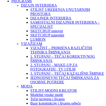
PROGRAMI
DIZAJN INTERIJERA
STILIST UREĐENJA UNUTARNJIH
PROSTORA
DIZAJNER INTERIJERA
SAMOSTALNI DIZAJNER INTERIJERA –
SPECIJALIST
SKETCHUP osnovni
SKETCHUP napredni
LUMION
VIZAŽIZAM
VIZAŽIST – PRIMJENA RAZLIČITIH
TEHNIKA ŠMINKANJA
1. STUPANJ – TEČAJ KOREKTIVNOG
ŠMINKANJA
2. STUPANJ – MAKE-UP ZA
FOTOGRAFIJU, TV I FILM
3. STUPANJ – TEČAJ KAZALIŠNE ŠMINKE
JEDNODNEVNI TEČAJ ŠMINKANJA ZA
OSOBNE POTREBE
MODA
STILIST-MODNI KREATOR
Modelist visoke mode
Tečaj krojenja i šivanja
Baze konstrukcije i šivanja odjeće