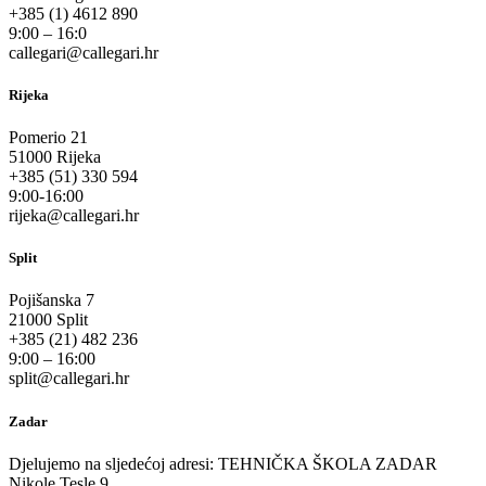
+385 (1) 4612 890
9:00 – 16:0
callegari@callegari.hr
Rijeka
Pomerio 21
51000 Rijeka
+385 (51) 330 594
9:00-16:00
rijeka@callegari.hr
Split
Pojišanska 7
21000 Split
+385 (21) 482 236
9:00 – 16:00
split@callegari.hr
Zadar
Djelujemo na sljedećoj adresi: TEHNIČKA ŠKOLA ZADAR
Nikole Tesle 9