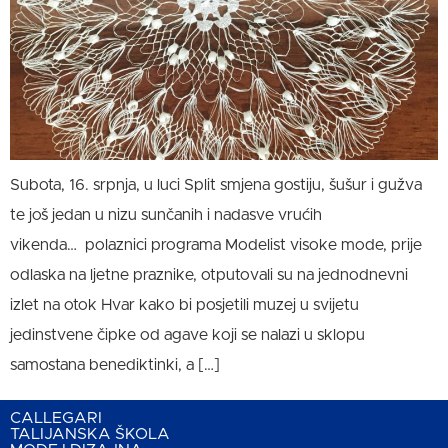
Subota, 16. srpnja, u luci Split smjena gostiju, šušur i gužva
te još jedan u nizu sunčanih i nadasve vrućih
vikenda… polaznici programa Modelist visoke mode, prije
odlaska na ljetne praznike, otputovali su na jednodnevni
izlet na otok Hvar kako bi posjetili muzej u svijetu
jedinstvene čipke od agave koji se nalazi u sklopu
samostana benediktinki, a […]
CALLEGARI
TALIJANSKA ŠKOLA