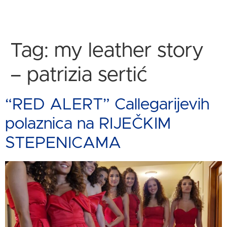
Tag:
my leather story
– patrizia sertić
“RED ALERT” Callegarijevih
polaznica na RIJEČKIM
STEPENICAMA