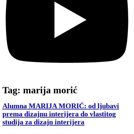
Tag:
marija morić
Alumna MARIJA MORIĆ: od ljubavi
prema dizajnu interijera do vlastitog
studija za dizajn interijera