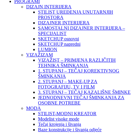
PROGRAMI
DIZAJN INTERIJERA
STILIST UREĐENJA UNUTARNJIH
PROSTORA
DIZAJNER INTERIJERA
SAMOSTALNI DIZAJNER INTERIJERA –
SPECIJALIST
SKETCHUP osnovni
SKETCHUP napredni
LUMION
VIZAŽIZAM
VIZAŽIST – PRIMJENA RAZLIČITIH
TEHNIKA ŠMINKANJA
1. STUPANJ – TEČAJ KOREKTIVNOG
ŠMINKANJA
2. STUPANJ – MAKE-UP ZA
FOTOGRAFIJU, TV I FILM
3. STUPANJ – TEČAJ KAZALIŠNE ŠMINKE
JEDNODNEVNI TEČAJ ŠMINKANJA ZA
OSOBNE POTREBE
MODA
STILIST-MODNI KREATOR
Modelist visoke mode
Tečaj krojenja i šivanja
Baze konstrukcije i šivanja odjeće