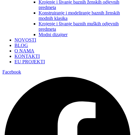
Krojenje i šivanje baznih ženskih odjevnih
predmeta
Konstruiranje i modeliranje baznih ženskih
modnih klasika
Krojenje i šivanje baznih muških odjevnih
predmeta
Modni dizajner
NOVOSTI
BLOG
O NAMA
KONTAKTI
EU PROJEKTI
Facebook