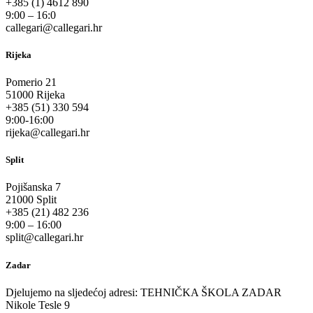
+385 (1) 4612 890
9:00 – 16:0
callegari@callegari.hr
Rijeka
Pomerio 21
51000 Rijeka
+385 (51) 330 594
9:00-16:00
rijeka@callegari.hr
Split
Pojišanska 7
21000 Split
+385 (21) 482 236
9:00 – 16:00
split@callegari.hr
Zadar
Djelujemo na sljedećoj adresi: TEHNIČKA ŠKOLA ZADAR
Nikole Tesle 9