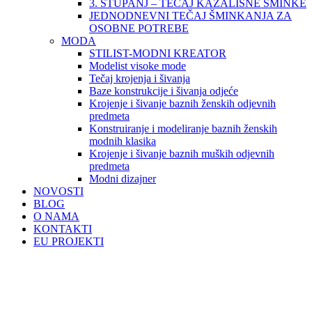
3. STUPANJ – TEČAJ KAZALIŠNE ŠMINKE
JEDNODNEVNI TEČAJ ŠMINKANJA ZA
OSOBNE POTREBE
MODA
STILIST-MODNI KREATOR
Modelist visoke mode
Tečaj krojenja i šivanja
Baze konstrukcije i šivanja odjeće
Krojenje i šivanje baznih ženskih odjevnih
predmeta
Konstruiranje i modeliranje baznih ženskih
modnih klasika
Krojenje i šivanje baznih muških odjevnih
predmeta
Modni dizajner
NOVOSTI
BLOG
O NAMA
KONTAKTI
EU PROJEKTI