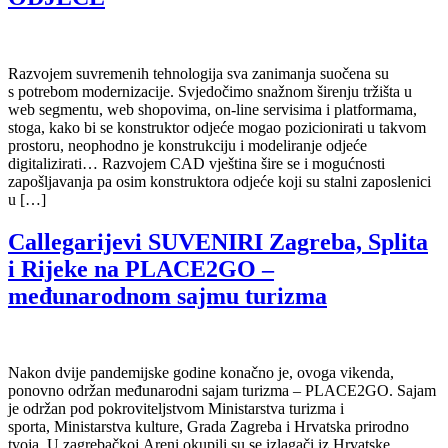
Razvojem suvremenih tehnologija sva zanimanja suočena su
s potrebom modernizacije. Svjedočimo snažnom širenju tržišta u
web segmentu, web shopovima, on-line servisima i platformama,
stoga, kako bi se konstruktor odjeće mogao pozicionirati u takvom
prostoru, neophodno je konstrukciju i modeliranje odjeće
digitalizirati… Razvojem CAD vještina šire se i mogućnosti
zapošljavanja pa osim konstruktora odjeće koji su stalni zaposlenici
u […]
Callegarijevi SUVENIRI Zagreba, Splita
i Rijeke na PLACE2GO –
međunarodnom sajmu turizma
Nakon dvije pandemijske godine konačno je, ovoga vikenda,
ponovno održan međunarodni sajam turizma – PLACE2GO. Sajam
je održan pod pokroviteljstvom Ministarstva turizma i
sporta, Ministarstva kulture, Grada Zagreba i Hrvatska prirodno
tvoja. U zagrebačkoj Areni okupili su se izlagači iz Hrvatske,