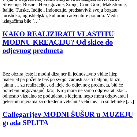
Slovenije, Bosne i Hercegovine, Srbije, Crne Gore, Makedonije,
Italije, Turske, Indije i Indonezije, predstavivši svoju bogatu
turističko, ugostiteljsku, kulturnu i adventure ponudu. Među
izlagačima bile […]
KAKO REALIZIRATI VLASTITU
MODNU KREACIJU? Od skice do
odjevnog predmeta
Bez obzira jeste li modni dizajner ili jednostavno vidite lijep
materijal pa poželite baš po svojoj zamisli sašiti haljinu, bluzu,
jaknu…, za realizaciju , od ideje do odjevnog predmeta, biti će
potreban odgovarajući kroj. Kroj mora ne samo odgovarati skici,
odnosno vizualno se podudarati s idejom, nego mora odgovarati i
tjelesnim mjerama za određenu veličinu/ veličine. Tri su tehnike […]
Callegarijev MODNI ŠUŠUR u MUZEJU
grada SPLITA