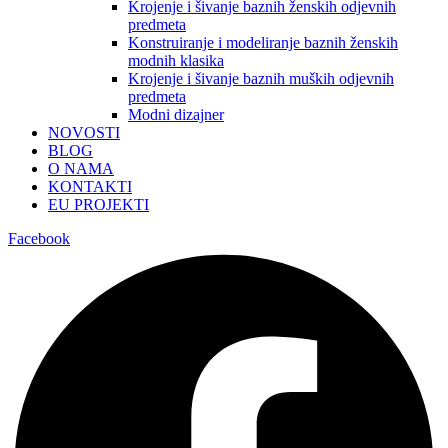
Krojenje i šivanje baznih ženskih odjevnih
predmeta
Konstruiranje i modeliranje baznih ženskih
modnih klasika
Krojenje i šivanje baznih muških odjevnih
predmeta
Modni dizajner
NOVOSTI
BLOG
O NAMA
KONTAKTI
EU PROJEKTI
Facebook