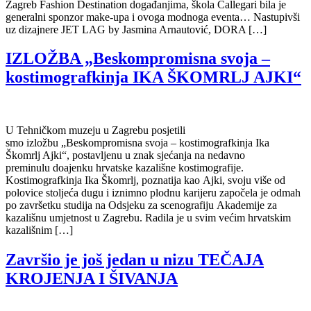
Zagreb Fashion Destination događanjima, škola Callegari bila je
generalni sponzor make-upa i ovoga modnoga eventa… Nastupivši
uz dizajnere JET LAG by Jasmina Arnautović, DORA […]
IZLOŽBA „Beskompromisna svoja –
kostimografkinja IKA ŠKOMRLJ AJKI“
U Tehničkom muzeju u Zagrebu posjetili
smo izložbu „Beskompromisna svoja – kostimografkinja Ika
Škomrlj Ajki“, postavljenu u znak sjećanja na nedavno
preminulu doajenku hrvatske kazališne kostimografije.
Kostimografkinja Ika Škomrlj, poznatija kao Ajki, svoju više od
polovice stoljeća dugu i iznimno plodnu karijeru započela je odmah
po završetku studija na Odsjeku za scenografiju Akademije za
kazališnu umjetnost u Zagrebu. Radila je u svim većim hrvatskim
kazališnim […]
Završio je još jedan u nizu TEČAJA
KROJENJA I ŠIVANJA