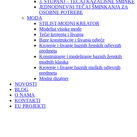
3. STUPANJ – TEČAJ KAZALIŠNE ŠMINKE
JEDNODNEVNI TEČAJ ŠMINKANJA ZA
OSOBNE POTREBE
MODA
STILIST-MODNI KREATOR
Modelist visoke mode
Tečaj krojenja i šivanja
Baze konstrukcije i šivanja odjeće
Krojenje i šivanje baznih ženskih odjevnih
predmeta
Konstruiranje i modeliranje baznih ženskih
modnih klasika
Krojenje i šivanje baznih muških odjevnih
predmeta
Modni dizajner
NOVOSTI
BLOG
O NAMA
KONTAKTI
EU PROJEKTI