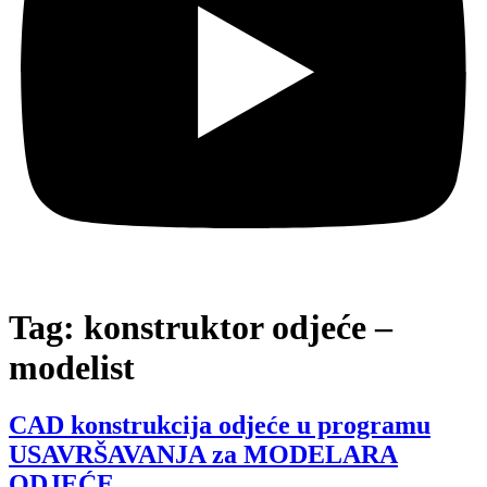
Tag:
konstruktor odjeće –
modelist
CAD konstrukcija odjeće u programu
USAVRŠAVANJA za MODELARA
ODJEĆE