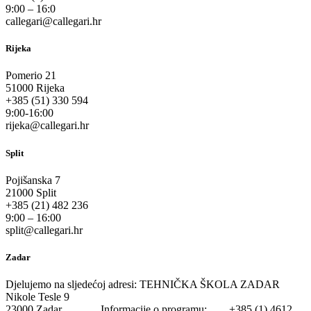
9:00 – 16:0
callegari@callegari.hr
Rijeka
Pomerio 21
51000 Rijeka
+385 (51) 330 594
9:00-16:00
rijeka@callegari.hr
Split
Pojišanska 7
21000 Split
+385 (21) 482 236
9:00 – 16:00
split@callegari.hr
Zadar
Djelujemo na sljedećoj adresi: TEHNIČKA ŠKOLA ZADAR
Nikole Tesle 9
23000 Zadar Informacije o programu: +385 (1) 4612