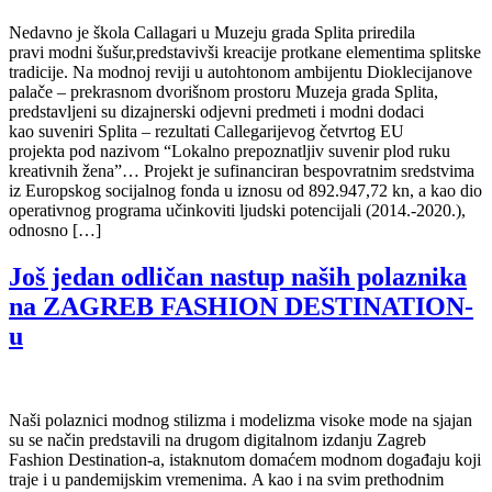
Nedavno je škola Callagari u Muzeju grada Splita priredila
pravi modni šušur,predstavivši kreacije protkane elementima splitske
tradicije. Na modnoj reviji u autohtonom ambijentu Dioklecijanove
palače – prekrasnom dvorišnom prostoru Muzeja grada Splita,
predstavljeni su dizajnerski odjevni predmeti i modni dodaci
kao suveniri Splita – rezultati Callegarijevog četvrtog EU
projekta pod nazivom “Lokalno prepoznatljiv suvenir plod ruku
kreativnih žena”… Projekt je sufinanciran bespovratnim sredstvima
iz Europskog socijalnog fonda u iznosu od 892.947,72 kn, a kao dio
operativnog programa učinkoviti ljudski potencijali (2014.-2020.),
odnosno […]
Još jedan odličan nastup naših polaznika
na ZAGREB FASHION DESTINATION-
u
Naši polaznici modnog stilizma i modelizma visoke mode na sjajan
su se način predstavili na drugom digitalnom izdanju Zagreb
Fashion Destination-a, istaknutom domaćem modnom događaju koji
traje i u pandemijskim vremenima. A kao i na svim prethodnim