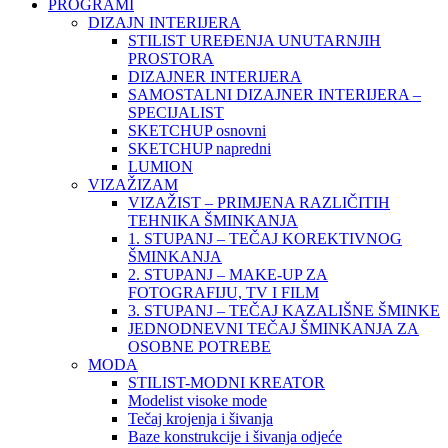
PROGRAMI
DIZAJN INTERIJERA
STILIST UREĐENJA UNUTARNJIH
PROSTORA
DIZAJNER INTERIJERA
SAMOSTALNI DIZAJNER INTERIJERA –
SPECIJALIST
SKETCHUP osnovni
SKETCHUP napredni
LUMION
VIZAŽIZAM
VIZAŽIST – PRIMJENA RAZLIČITIH
TEHNIKA ŠMINKANJA
1. STUPANJ – TEČAJ KOREKTIVNOG
ŠMINKANJA
2. STUPANJ – MAKE-UP ZA
FOTOGRAFIJU, TV I FILM
3. STUPANJ – TEČAJ KAZALIŠNE ŠMINKE
JEDNODNEVNI TEČAJ ŠMINKANJA ZA
OSOBNE POTREBE
MODA
STILIST-MODNI KREATOR
Modelist visoke mode
Tečaj krojenja i šivanja
Baze konstrukcije i šivanja odjeće