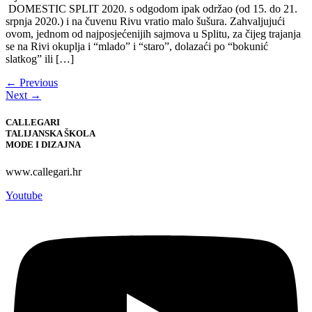
DOMESTIC SPLIT 2020. s odgodom ipak održao (od 15. do 21.
srpnja 2020.) i na čuvenu Rivu vratio malo šušura. Zahvaljujući
ovom, jednom od najposjećenijih sajmova u Splitu, za čijeg trajanja
se na Rivi okuplja i “mlado” i “staro”, dolazaći po “bokunić
slatkog” ili […]
←
Previous
Next
→
CALLEGARI
TALIJANSKA ŠKOLA
MODE I DIZAJNA
www.callegari.hr
Youtube