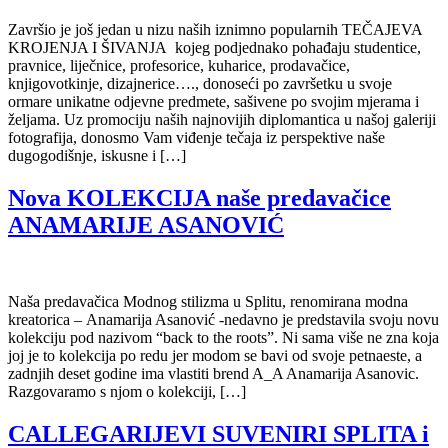
Završio je još jedan u nizu naših iznimno popularnih TEČAJEVA
KROJENJA I ŠIVANJA kojeg podjednako pohađaju studentice,
pravnice, liječnice, profesorice, kuharice, prodavačice,
knjigovotkinje, dizajnerice…., donoseći po završetku u svoje
ormare unikatne odjevne predmete, sašivene po svojim mjerama i
željama. Uz promociju naših najnovijih diplomantica u našoj galeriji
fotografija, donosmo Vam viđenje tečaja iz perspektive naše
dugogodišnje, iskusne i […]
Nova KOLEKCIJA naše predavačice
ANAMARIJE ASANOVIĆ
Naša predavačica Modnog stilizma u Splitu, renomirana modna
kreatorica – Anamarija Asanović -nedavno je predstavila svoju novu
kolekciju pod nazivom “back to the roots”. Ni sama više ne zna koja
joj je to kolekcija po redu jer modom se bavi od svoje petnaeste, a
zadnjih deset godine ima vlastiti brend A_A Anamarija Asanovic.
Razgovaramo s njom o kolekciji, […]
CALLEGARIJEVI SUVENIRI SPLITA i