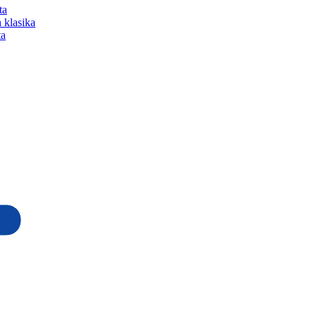
ta
 klasika
ta