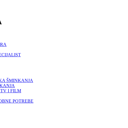
A
ORA
ECIJALIST
IKA ŠMINKANJA
NKANJA
TV I FILM
SOBNE POTREBE