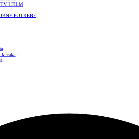
TV I FILM
SOBNE POTREBE
ta
 klasika
ta