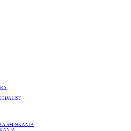
ORA
ECIJALIST
IKA ŠMINKANJA
NKANJA