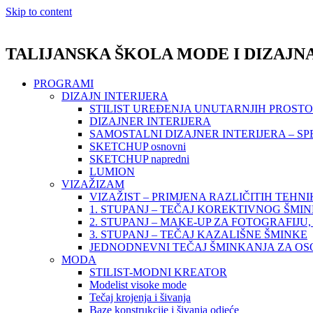
Skip to content
TALIJANSKA ŠKOLA MODE I DIZAJN
PROGRAMI
DIZAJN INTERIJERA
STILIST UREĐENJA UNUTARNJIH PROST
DIZAJNER INTERIJERA
SAMOSTALNI DIZAJNER INTERIJERA – SP
SKETCHUP osnovni
SKETCHUP napredni
LUMION
VIZAŽIZAM
VIZAŽIST – PRIMJENA RAZLIČITIH TEHN
1. STUPANJ – TEČAJ KOREKTIVNOG ŠMI
2. STUPANJ – MAKE-UP ZA FOTOGRAFIJU, 
3. STUPANJ – TEČAJ KAZALIŠNE ŠMINKE
JEDNODNEVNI TEČAJ ŠMINKANJA ZA O
MODA
STILIST-MODNI KREATOR
Modelist visoke mode
Tečaj krojenja i šivanja
Baze konstrukcije i šivanja odjeće