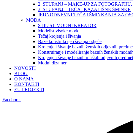
2. STUPANJ – MAKE-UP ZA FOTOGRAFIJU, 
3. STUPANJ – TEČAJ KAZALIŠNE ŠMINKE
JEDNODNEVNI TEČAJ ŠMINKANJA ZA O
MODA
STILIST-MODNI KREATOR
Modelist visoke mode
Tečaj krojenja i šivanja
Baze konstrukcije i šivanja odjeće
Krojenje i šivanje baznih ženskih odjevnih predme
Konstruiranje i modeliranje baznih ženskih modnih
Krojenje i šivanje baznih muških odjevnih predme
Modni dizajner
NOVOSTI
BLOG
O NAMA
KONTAKTI
EU PROJEKTI
Facebook