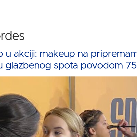
jordes
 u akciji: makeup na priprem
u glazbenog spota povodom 75