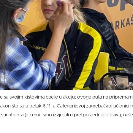
sa svojim kistovima bacile u akciju; ovoga puta na pripremama 
kon što su u petak 6.11. u Callegarijevoj zagrebačkoj učionici 
ination-a (o čemu smo izvjestili u pretposljednjoj objavi), naše