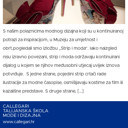
S našim polaznicima modnog dizajna koji su u kontinuiranoj
potrazi za inspiracijom, u Muzeju za umjetnost i
obrt,pogledali smo izložbu „Strip i moda“. Iako naizgled
nisu izravno povezani, strip i moda održavaju kontinuirani
dijalog u kojem se njihov međusobni utjecaj uvijek iznova
potvrđuje. S jedne strane, pojedini strip crtači rade
ilustracije za modne časopise, osmišljavaju kostime za film ili
kazališne predstave. S druge strane, […]
CALLEGARI
TALIJANSKA ŠKOLA
MODE I DIZAJNA
www.callegari.hr