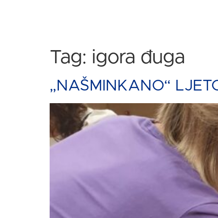
Tag:
igora đuga
„NAŠMINKANO“ LJETO