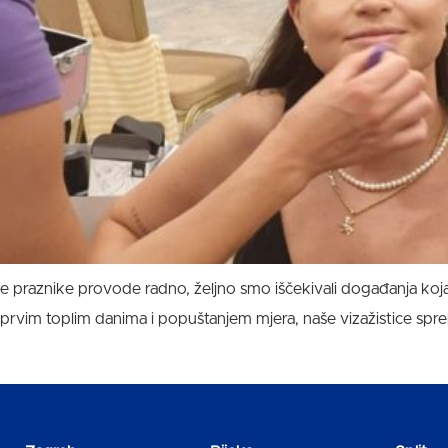
tne praznike provode radno, željno smo iščekivali događanja koj
 S prvim toplim danima i popuštanjem mjera, naše vizažistice spr