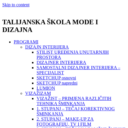
Skip to content
TALIJANSKA ŠKOLA MODE I
DIZAJNA
PROGRAMI
DIZAJN INTERIJERA
STILIST UREĐENJA UNUTARNJIH
PROSTORA
DIZAJNER INTERIJERA
SAMOSTALNI DIZAJNER INTERIJERA –
SPECIJALIST
SKETCHUP osnovni
SKETCHUP napredni
LUMION
VIZAŽIZAM
VIZAŽIST – PRIMJENA RAZLIČITIH
TEHNIKA ŠMINKANJA
1. STUPANJ – TEČAJ KOREKTIVNOG
ŠMINKANJA
2. STUPANJ – MAKE-UP ZA
FOTOGRAFIJU, TV I FILM