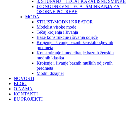
3. STUPANJ – TEČAJ KAZALIŠNE ŠMINKE
JEDNODNEVNI TEČAJ ŠMINKANJA ZA
OSOBNE POTREBE
MODA
STILIST-MODNI KREATOR
Modelist visoke mode
Tečaj krojenja i šivanja
Baze konstrukcije i šivanja odjeće
Krojenje i šivanje baznih ženskih odjevnih
predmeta
Konstruiranje i modeliranje baznih ženskih
modnih klasika
Krojenje i šivanje baznih muških odjevnih
predmeta
Modni dizajner
NOVOSTI
BLOG
O NAMA
KONTAKTI
EU PROJEKTI