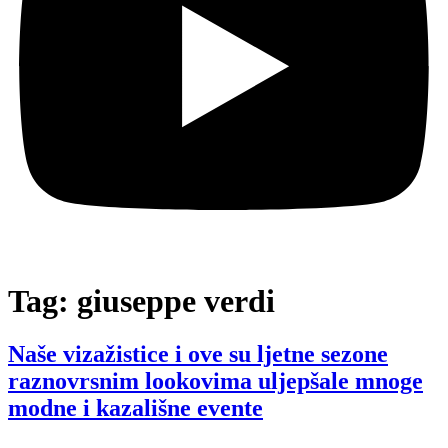
Tag:
giuseppe verdi
Naše vizažistice i ove su ljetne sezone
raznovrsnim lookovima uljepšale mnoge
modne i kazališne evente