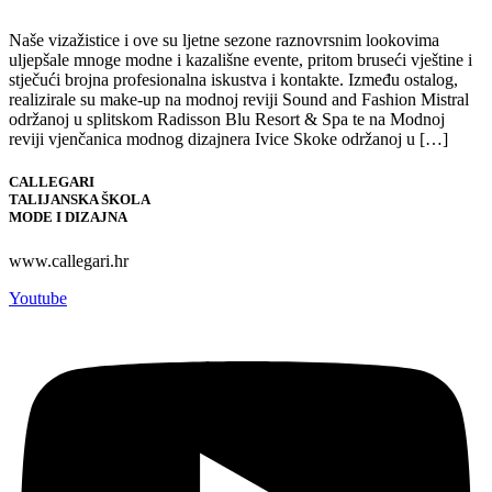
Naše vizažistice i ove su ljetne sezone raznovrsnim lookovima
uljepšale mnoge modne i kazališne evente, pritom bruseći vještine i
stječući brojna profesionalna iskustva i kontakte. Između ostalog,
realizirale su make-up na modnoj reviji Sound and Fashion Mistral
održanoj u splitskom Radisson Blu Resort & Spa te na Modnoj
reviji vjenčanica modnog dizajnera Ivice Skoke održanoj u […]
CALLEGARI
TALIJANSKA ŠKOLA
MODE I DIZAJNA
www.callegari.hr
Youtube