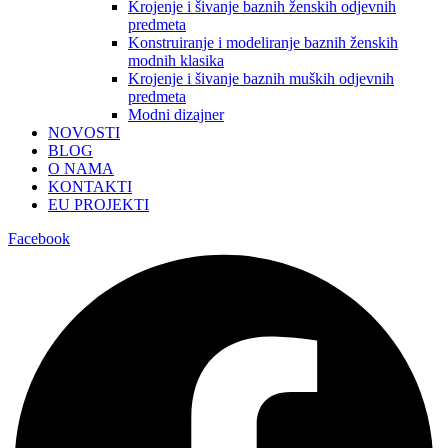
Krojenje i šivanje baznih ženskih odjevnih
predmeta
Konstruiranje i modeliranje baznih ženskih
modnih klasika
Krojenje i šivanje baznih muških odjevnih
predmeta
Modni dizajner
NOVOSTI
BLOG
O NAMA
KONTAKTI
EU PROJEKTI
Facebook