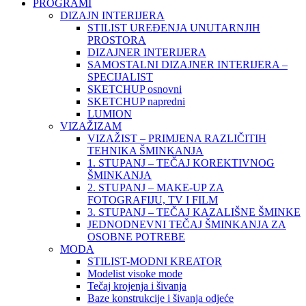
PROGRAMI
DIZAJN INTERIJERA
STILIST UREĐENJA UNUTARNJIH
PROSTORA
DIZAJNER INTERIJERA
SAMOSTALNI DIZAJNER INTERIJERA –
SPECIJALIST
SKETCHUP osnovni
SKETCHUP napredni
LUMION
VIZAŽIZAM
VIZAŽIST – PRIMJENA RAZLIČITIH
TEHNIKA ŠMINKANJA
1. STUPANJ – TEČAJ KOREKTIVNOG
ŠMINKANJA
2. STUPANJ – MAKE-UP ZA
FOTOGRAFIJU, TV I FILM
3. STUPANJ – TEČAJ KAZALIŠNE ŠMINKE
JEDNODNEVNI TEČAJ ŠMINKANJA ZA
OSOBNE POTREBE
MODA
STILIST-MODNI KREATOR
Modelist visoke mode
Tečaj krojenja i šivanja
Baze konstrukcije i šivanja odjeće