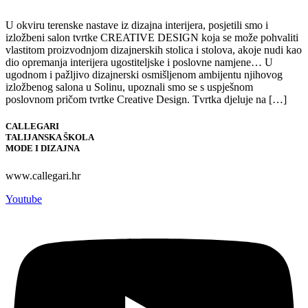
U okviru terenske nastave iz dizajna interijera, posjetili smo i
izložbeni salon tvrtke CREATIVE DESIGN koja se može pohvaliti
vlastitom proizvodnjom dizajnerskih stolica i stolova, akoje nudi kao
dio opremanja interijera ugostiteljske i poslovne namjene… U
ugodnom i pažljivo dizajnerski osmišljenom ambijentu njihovog
izložbenog salona u Solinu, upoznali smo se s uspješnom
poslovnom pričom tvrtke Creative Design. Tvrtka djeluje na […]
CALLEGARI
TALIJANSKA ŠKOLA
MODE I DIZAJNA
www.callegari.hr
Youtube