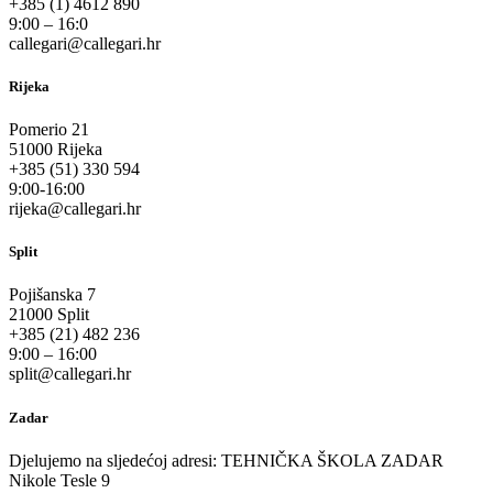
+385 (1) 4612 890
9:00 – 16:0
callegari@callegari.hr
Rijeka
Pomerio 21
51000 Rijeka
+385 (51) 330 594
9:00-16:00
rijeka@callegari.hr
Split
Pojišanska 7
21000 Split
+385 (21) 482 236
9:00 – 16:00
split@callegari.hr
Zadar
Djelujemo na sljedećoj adresi: TEHNIČKA ŠKOLA ZADAR
Nikole Tesle 9