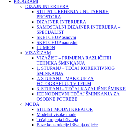
PROGRAMI
DIZAJN INTERIJERA
STILIST UREĐENJA UNUTARNJIH
PROSTORA
DIZAJNER INTERIJERA
SAMOSTALNI DIZAJNER INTERIJERA –
SPECIJALIST
SKETCHUP osnovni
SKETCHUP napredni
LUMION
VIZAŽIZAM
VIZAŽIST – PRIMJENA RAZLIČITIH
TEHNIKA ŠMINKANJA
1. STUPANJ – TEČAJ KOREKTIVNOG
ŠMINKANJA
2. STUPANJ – MAKE-UP ZA
FOTOGRAFIJU, TV I FILM
3. STUPANJ – TEČAJ KAZALIŠNE ŠMINKE
JEDNODNEVNI TEČAJ ŠMINKANJA ZA
OSOBNE POTREBE
MODA
STILIST-MODNI KREATOR
Modelist visoke mode
Tečaj krojenja i šivanja
Baze konstrukcije i šivanja odjeće