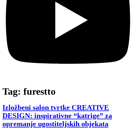
Tag:
furestto
Izložbeni salon tvrtke CREATIVE
DESIGN: inspirativne “katrige” za
opremanje ugostiteljskih objekata