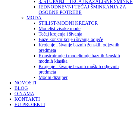
3. STUPANJ – TEČAJ KAZALIŠNE ŠMINKE
JEDNODNEVNI TEČAJ ŠMINKANJA ZA
OSOBNE POTREBE
MODA
STILIST-MODNI KREATOR
Modelist visoke mode
Tečaj krojenja i šivanja
Baze konstrukcije i šivanja odjeće
Krojenje i šivanje baznih ženskih odjevnih
predmeta
Konstruiranje i modeliranje baznih ženskih
modnih klasika
Krojenje i šivanje baznih muških odjevnih
predmeta
Modni dizajner
NOVOSTI
BLOG
O NAMA
KONTAKTI
EU PROJEKTI