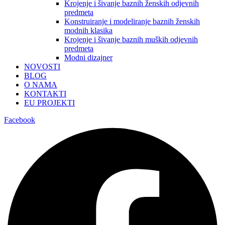
Krojenje i šivanje baznih ženskih odjevnih
predmeta
Konstruiranje i modeliranje baznih ženskih
modnih klasika
Krojenje i šivanje baznih muških odjevnih
predmeta
Modni dizajner
NOVOSTI
BLOG
O NAMA
KONTAKTI
EU PROJEKTI
Facebook