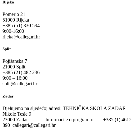
Rijeka
Pomerio 21
51000 Rijeka
+385 (51) 330 594
9:00-16:00
rijeka@callegari.hr
Split
Pojišanska 7
21000 Split
+385 (21) 482 236
9:00 – 16:00
split@callegari.hr
Zadar
Djelujemo na sljedećoj adresi: TEHNIČKA ŠKOLA ZADAR
Nikole Tesle 9
23000 Zadar Informacije o programu: +385 (1) 4612
890 callegari@callegari.hr