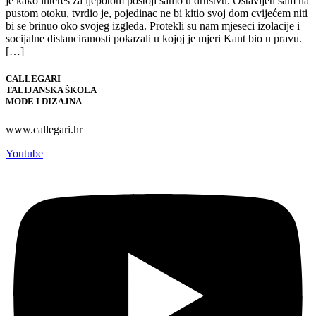
je kako interes za ljepotom postoji samo u društvu. Ostavljen sam na
pustom otoku, tvrdio je, pojedinac ne bi kitio svoj dom cvijećem niti
bi se brinuo oko svojeg izgleda. Protekli su nam mjeseci izolacije i
socijalne distanciranosti pokazali u kojoj je mjeri Kant bio u pravu.
[…]
CALLEGARI
TALIJANSKA ŠKOLA
MODE I DIZAJNA
www.callegari.hr
Youtube