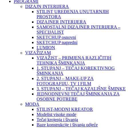
PROGRAMI
DIZAJN INTERIJERA
STILIST UREĐENJA UNUTARNJIH
PROSTORA
DIZAJNER INTERIJERA
SAMOSTALNI DIZAJNER INTERIJERA –
SPECIJALIST
SKETCHUP osnovni
SKETCHUP napredni
LUMION
VIZAŽIZAM
VIZAŽIST – PRIMJENA RAZLIČITIH
TEHNIKA ŠMINKANJA
1. STUPANJ – TEČAJ KOREKTIVNOG
ŠMINKANJA
2. STUPANJ – MAKE-UP ZA
FOTOGRAFIJU, TV I FILM
3. STUPANJ – TEČAJ KAZALIŠNE ŠMINKE
JEDNODNEVNI TEČAJ ŠMINKANJA ZA
OSOBNE POTREBE
MODA
STILIST-MODNI KREATOR
Modelist visoke mode
Tečaj krojenja i šivanja
Baze konstrukcije i šivanja odjeće