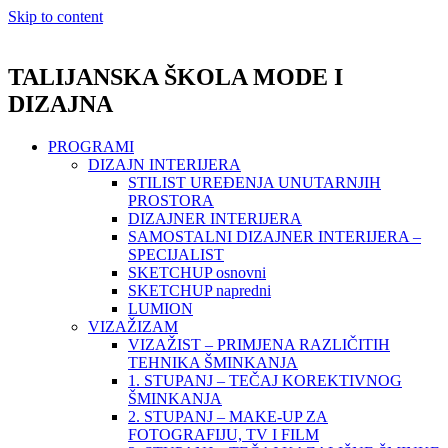
Skip to content
TALIJANSKA ŠKOLA MODE I
DIZAJNA
PROGRAMI
DIZAJN INTERIJERA
STILIST UREĐENJA UNUTARNJIH
PROSTORA
DIZAJNER INTERIJERA
SAMOSTALNI DIZAJNER INTERIJERA –
SPECIJALIST
SKETCHUP osnovni
SKETCHUP napredni
LUMION
VIZAŽIZAM
VIZAŽIST – PRIMJENA RAZLIČITIH
TEHNIKA ŠMINKANJA
1. STUPANJ – TEČAJ KOREKTIVNOG
ŠMINKANJA
2. STUPANJ – MAKE-UP ZA
FOTOGRAFIJU, TV I FILM